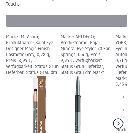
Touch.
Marke: M. Asam;
Marke: ARTDECO;
Marke: 
Produktname: Kajal Eye
Produktname: Kajal
YORK; P
Designer Magic Finish
Mineral Eye Styler 70 For
Eyeliner
Cosmetic Grey, 0,28 g;
Springs, 0,4 g; Preis:
Automati
Preis: 8,95 €;
9,95 €; Verfügbarkeit:
0,31 g; P
Verfügbarkeit: Status Grün
Status Grün Lieferbar,
Verfügba
Lieferbar, Status Grau dm
Status Grau dm Markt
Lieferba
Markt w
5,45 €
MAYBELL