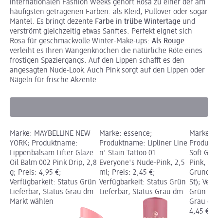
internationalen Fashion Weeks gehört Rosa zu einer der am
häufigsten getragenen Farben: als Kleid, Pullover oder sogar
Mantel. Es bringt dezente
Farbe in trübe Wintertage
und
verströmt gleichzeitig etwas Sanftes. Perfekt eignet sich
Rosa für geschmackvolle Winter-Make-ups:
Als
Rouge
verleiht es Ihren Wangenknochen die natürliche Röte eines
frostigen Spaziergangs. Auf den Lippen schafft es den
angesagten Nude-Look. Auch Pink sorgt auf den Lippen oder
Nägeln für frische Akzente.
Marke: MAYBELLINE NEW
Marke: essence;
Marke: C
YORK; Produktname:
Produktname: Lipliner Line
Produkt
Lippenbalsam Lifter Glaze
n' Stain Tattoo 01
Soft Gla
Oil Balm 002 Pink Drip, 2,8
Everyone's Nude-Pink, 2,5
Pink, 5,6
g; Preis: 4,95 €;
ml; Preis: 2,45 €;
Grundprei
Verfügbarkeit: Status Grün
Verfügbarkeit: Status Grün
St); Verf
Lieferbar, Status Grau dm
Lieferbar, Status Grau dm
Grün Lie
Markt wählen
Grau dm
4,45 €