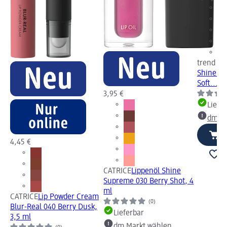
trend !t 
Shine C
Soft..., 
3,95 €
Liefe
dm Ma
4,45 €
CATRICE
Lippenöl Shine
Supreme 030 Berry Shot, 4
ml
CATRICE
Lip Powder Cream
(0)
Blur-Real 040 Berry Dusk,
Lieferbar
3,5 ml
dm Markt wählen