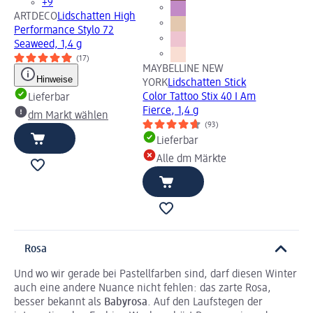
+9
ARTDECO
Lidschatten High
Performance Stylo 72
Seaweed, 1,4 g
(17)
MAYBELLINE NEW
Hinweise
YORK
Lidschatten Stick
Color Tattoo Stix 40 I Am
Lieferbar
Fierce, 1,4 g
dm Markt wählen
(93)
Lieferbar
Alle dm Märkte
Rosa
Und wo wir gerade bei Pastellfarben sind, darf diesen Winter
auch eine andere Nuance nicht fehlen: das zarte Rosa,
besser bekannt als
Babyrosa
. Auf den Laufstegen der