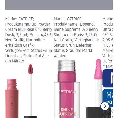
Marke: CATRICE;
Marke: CATRICE;
Marke: t
Produktname: Lip Powder
Produktname: Lippenöl
Produktn
Cream Blur-Real 040 Berry
Shine Supreme 030 Berry
Ultra Sh
Dusk, 3,5 ml; Preis: 4,45 €;
Shot, 4 ml; Preis: 3,95 €;
030 Soft 
Neu Grafik, Nur online
Neu Grafik; Verfügbarkeit:
2,95 €; 
erhältlich Grafik;
Status Grün Lieferbar,
(1,05 € j
Verfügbarkeit: Status Grün
Status Grau dm Markt
Marke vo
Lieferbar, Status Rot Alle
wählen
Verfügba
dm Märkte
Lieferba
Markt w
2,95 €
2,8 g (1,0