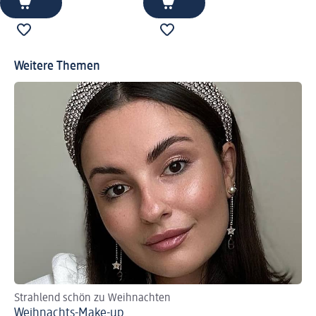
Weitere Themen
Strahlend schön zu Weihnachten
We
Weihnachts-Make-up
Na