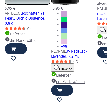
alverde
5,95 €
10,95 €
NATURK
ARTDECO
Lidschatten 91
npalette
Pearly Orchid Opulence,
Lavender
0,8 g
(2)
Hinw
Lieferbar
Liefe
dm Markt wählen
dm Ma
+98
NÉONAIL
UV Nagellack
Lavender, 7,2 ml
(10)
Hinweise
Lieferbar
dm Markt wählen