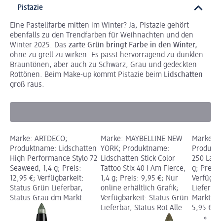
Pistazie
Eine Pastellfarbe mitten im Winter? Ja, Pistazie gehört
ebenfalls zu den Trendfarben für Weihnachten und den
Winter 2025. Das
zarte Grün bringt Farbe in den Winter,
ohne zu grell zu wirken. Es passt hervorragend zu dunklen
Brauntönen, aber auch zu Schwarz, Grau und gedeckten
Rottönen. Beim Make-up kommt Pistazie beim
Lidschatten
groß raus.
Marke: ARTDECO;
Marke: MAYBELLINE NEW
Marke: 
Produktname: Lidschatten
YORK; Produktname:
Produktn
High Performance Stylo 72
Lidschatten Stick Color
250 Late
Seaweed, 1,4 g; Preis:
Tattoo Stix 40 I Am Fierce,
g; Preis:
12,95 €; Verfügbarkeit:
1,4 g; Preis: 9,95 €; Nur
Verfügba
Status Grün Lieferbar,
online erhältlich Grafik;
Lieferba
Status Grau dm Markt
Verfügbarkeit: Status Grün
Markt w
Lieferbar, Status Rot Alle
5,95 €