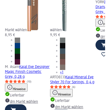
YORK
Eye
Drama A
Grey, 0,3
Hinw
Markt wählen
wählen
Liefe
8,95 €
9,95 €
dm Ma
M. Asam
Kajal Eye Designer
Magic Finish Cosmetic
+1
Grey, 0,28 g
ARTDECO
Kajal Mineral Eye
(10)
Styler 70 For Springs, 0,4 g
(6)
Hinweise
Hinweise
Lieferbar
Lieferbar
dm Markt wählen
dm Markt wählen