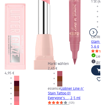
1 St (4,45
CATRICE
Glam 010
5,6 g
Liefe
dm Ma
Markt wählen
2,45 €
4,95 €
essence
Lipliner Line n'
Stain Tattoo 01
Everyone's..., 2,5 ml
(125)