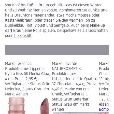
Von Kopf bis Fuß in Braun gehüllt – das ist diesen Winter
und zu Weihnachten en vogue. Kombinieren Sie dunkle und
helle Brauntöne miteinander,
etwa
Mocha Mousse oder
Kastanienbraun
, oder tragen Sie den warmen Ton zu
Dunkelblau, Rot, Violett und Senfgelb. Auch beim
Make-up
darf Braun eine Rolle spielen
, beispielsweise als
Lidschatten
oder
Lippenstift
.
Marke: essence;
Marke: alverde
Marke: e
Produktname: Lippenöl
NATURKOSMETIK;
Produktn
Hydra Kiss 08 Mocha Glow,
Produktname:
Choco Bo
4 ml; Preis: 2,95 €;
Lidschattenpalette Quattro
10 ml; Pr
Verfügbarkeit: Status Grün
37 Chocolate, 4,4 g; Preis:
Verfügba
Lieferbar, Status Grau dm
4,45 €; Marke von dm
Lieferba
Markt wählen
Grafik; Verfügbarkeit:
Markt w
Status Grün Lieferbar,
1,25 €
Status Grau dm Markt
essence
wählen
Bomb 01 