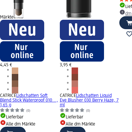
Lie
dm
Märkte
4,45 €
3,95 €
CATRICE
Lidschatten Soft
CATRICE
Lidschatten Liquid
Blend Stick Waterproof 010...,
Eye Blusher 030 Berry Haze, 7
1,65 g
ml
(0)
(0)
Lieferbar
Lieferbar
Alle dm Märkte
Alle dm Märkte