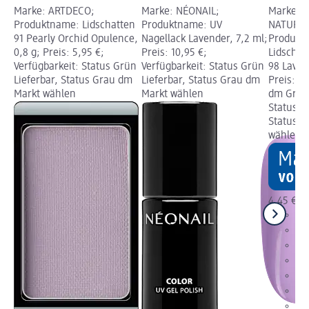
NAL
Marke: ARTDECO;
Marke: NÉONAIL;
Marke: a
Produktname: Lidschatten
Produktname: UV
NATURK
5
91 Pearly Orchid Opulence,
Nagellack Lavender, 7,2 ml;
Produkt
0,8 g; Preis: 5,95 €;
Preis: 10,95 €;
Lidschat
Verfügbarkeit: Status Grün
Verfügbarkeit: Status Grün
98 Laven
rün
Lieferbar, Status Grau dm
Lieferbar, Status Grau dm
Preis: 4
dm
Markt wählen
Markt wählen
dm Grafi
Status G
Status G
wählen
4,45 €
+1