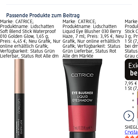
Passende Produkte zum Beitrag
Marke: CATRICE;
Marke: CATRICE;
Marke
Produktname: Lidschatten
Produktname: Lidschatten
Produ
Soft Blend Stick Waterproof
Liquid Eye Blusher 030 Berry
Stick 
010 Golden Glow, 1,65 g;
Haze, 7 ml; Preis: 3,95 €; Neu
3 g; P
Preis: 4,45 €; Neu Grafik, Nur
Grafik, Nur online erhältlich
1 St (7
online erhältlich Grafik;
Grafik; Verfügbarkeit: Status
bei dm
Verfügbarkeit: Status Grün
Grün Lieferbar, Status Rot
Status
Lieferbar, Status Rot Alle dm
Alle dm Märkte
Grau 
7,95 €
1 St (7
SHEG
Crysta