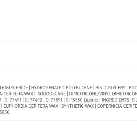
C TRIGLYCERIDE | HYDROGENATED POLYBUTENE | BIS-DIGLYCERYL PO
ICIA CERIFERA WAX | ISODODECANE | DIMETHICONE/VINYL DIMETHIC
CI 77491 | CI 77492 | CI 77891 | CI 15850 Lipliner: INGREDIENTS: 
 | EUPHORBIA CERIFERA WAX | SYNTHETIC WAX | COPERNICIA CERIF
15850