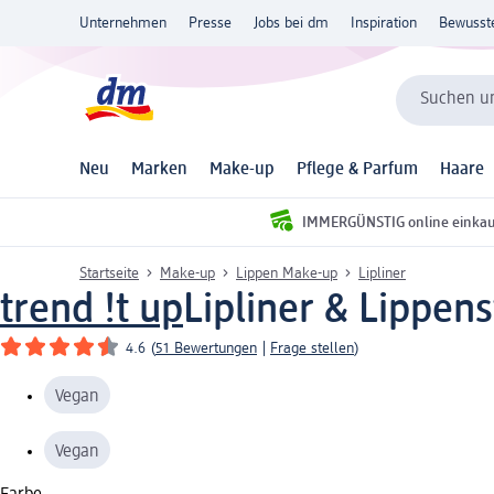
Unternehmen
Presse
Jobs bei dm
Inspiration
Bewusst
Suchen un
Neu
Marken
Make-up
Pflege & Parfum
Haare
IMMERGÜNSTIG online einka
Startseite
Make-up
Lippen Make-up
Lipliner
trend !t up
Lipliner & Lippenst
4.6
(
51 Bewertungen
|
Frage stellen
)
Vegan
Vegan