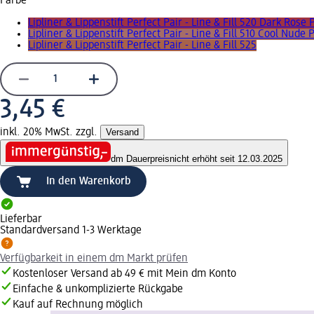
Farbe
Lipliner & Lippenstift Perfect Pair - Line & Fill 520 Dark Rose 
Lipliner & Lippenstift Perfect Pair - Line & Fill 510 Cool Nude 
Lipliner & Lippenstift Perfect Pair - Line & Fill 525
3,45 €
inkl. 20% MwSt. zzgl.
Versand
dm Dauerpreis
nicht erhöht seit 12.03.2025
In den Warenkorb
Lieferbar
Standardversand 1-3 Werktage
Verfügbarkeit in einem dm Markt prüfen
Kostenloser Versand ab 49 € mit Mein dm Konto
Einfache & unkomplizierte Rückgabe
Kauf auf Rechnung möglich