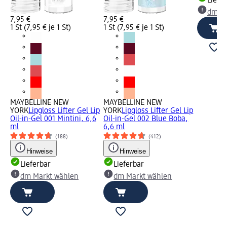
Liefe
dm Ma
7,95 €
7,95 €
1 St (7,95 € je 1 St)
1 St (7,95 € je 1 St)
MAYBELLINE NEW
MAYBELLINE NEW
YORK
Lipgloss Lifter Gel Lip
YORK
Lipgloss Lifter Gel Lip
Oil-in-Gel 001 Mintini, 6,6
Oil-in-Gel 002 Blue Boba,
ml
6,6 ml
(188)
(412)
Hinweise
Hinweise
Lieferbar
Lieferbar
dm Markt wählen
dm Markt wählen