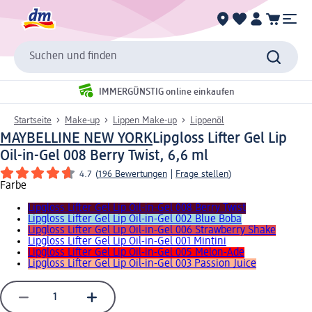
Suchen und finden
IMMERGÜNSTIG online einkaufen
Startseite
Make-up
Lippen Make-up
Lippenöl
MAYBELLINE NEW YORK
Lipgloss Lifter Gel Lip
Oil-in-Gel 008 Berry Twist, 6,6 ml
4.7
(
196 Bewertungen
|
Frage stellen
)
Farbe
Lipgloss Lifter Gel Lip Oil-in-Gel 008 Berry Twist
Lipgloss Lifter Gel Lip Oil-in-Gel 002 Blue Boba
Lipgloss Lifter Gel Lip Oil-in-Gel 006 Strawberry Shake
Lipgloss Lifter Gel Lip Oil-in-Gel 001 Mintini
Lipgloss Lifter Gel Lip Oil-in-Gel 005 Melon-Ade
Lipgloss Lifter Gel Lip Oil-in-Gel 003 Passion Juice