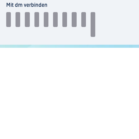
Mit dm verbinden
dm Newsletter: Keine Infos mehr verpassen
Jetzt zum dm Newsletter anmelden
Mein dm-App herunterladen