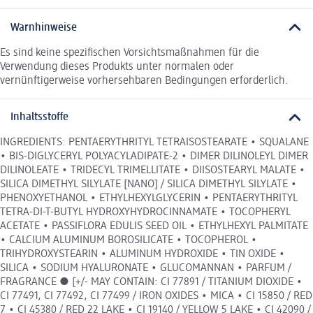
Warnhinweise
Es sind keine spezifischen Vorsichtsmaßnahmen für die
Verwendung dieses Produkts unter normalen oder
vernünftigerweise vorhersehbaren Bedingungen erforderlich.
Inhaltsstoffe
INGREDIENTS: PENTAERYTHRITYL TETRAISOSTEARATE • SQUALANE
• BIS-DIGLYCERYL POLYACYLADIPATE-2 • DIMER DILINOLEYL DIMER
DILINOLEATE • TRIDECYL TRIMELLITATE • DIISOSTEARYL MALATE •
SILICA DIMETHYL SILYLATE [NANO] / SILICA DIMETHYL SILYLATE •
PHENOXYETHANOL • ETHYLHEXYLGLYCERIN • PENTAERYTHRITYL
TETRA-DI-T-BUTYL HYDROXYHYDROCINNAMATE • TOCOPHERYL
ACETATE • PASSIFLORA EDULIS SEED OIL • ETHYLHEXYL PALMITATE
• CALCIUM ALUMINUM BOROSILICATE • TOCOPHEROL •
TRIHYDROXYSTEARIN • ALUMINUM HYDROXIDE • TIN OXIDE •
SILICA • SODIUM HYALURONATE • GLUCOMANNAN • PARFUM /
FRAGRANCE ● [+/- MAY CONTAIN: CI 77891 / TITANIUM DIOXIDE •
CI 77491, CI 77492, CI 77499 / IRON OXIDES • MICA • CI 15850 / RED
7 • CI 45380 / RED 22 LAKE • CI 19140 / YELLOW 5 LAKE • CI 42090 /