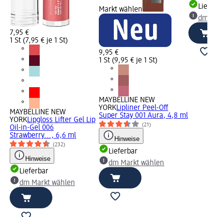
Liefe
Markt wählen
dm Ma
7,95 €
1 St (7,95 € je 1 St)
9,95 €
1 St (9,95 € je 1 St)
MAYBELLINE NEW
YORK
Lipliner Peel-Off
MAYBELLINE NEW
Super Stay 001 Aura, 4,8 ml
YORK
Lipgloss Lifter Gel Lip
(21)
Oil-in-Gel 006
Strawberry..., 6,6 ml
Hinweise
(232)
Lieferbar
Hinweise
dm Markt wählen
Lieferbar
dm Markt wählen