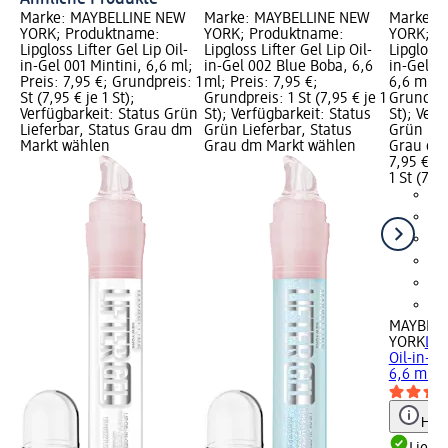
Marke: MAYBELLINE NEW
Marke: MAYBELLINE NEW
Marke: 
YORK; Produktname:
YORK; Produktname:
YORK; P
Lipgloss Lifter Gel Lip Oil-
Lipgloss Lifter Gel Lip Oil-
Lipgloss 
in-Gel 001 Mintini, 6,6 ml;
in-Gel 002 Blue Boba, 6,6
in-Gel 0
Preis: 7,95 €; Grundpreis: 1
ml; Preis: 7,95 €;
6,6 ml; P
St (7,95 € je 1 St);
Grundpreis: 1 St (7,95 € je 1
Grundprei
Verfügbarkeit: Status Grün
St); Verfügbarkeit: Status
St); Verf
Lieferbar, Status Grau dm
Grün Lieferbar, Status
Grün Lie
Markt wählen
Grau dm Markt wählen
Grau dm
7,95 €
1 St (7,95
MAYBELL
YORK
Lip
Oil-in-Ge
6,6 ml
Hinw