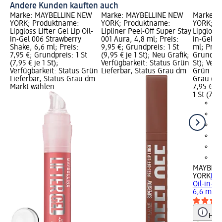
Andere Kunden kauften auch
Marke: MAYBELLINE NEW
Marke: MAYBELLINE NEW
Marke: 
YORK; Produktname:
YORK; Produktname:
YORK; P
Lipgloss Lifter Gel Lip Oil-
Lipliner Peel-Off Super Stay
Lipgloss 
in-Gel 006 Strawberry
001 Aura, 4,8 ml; Preis:
in-Gel 0
Shake, 6,6 ml; Preis:
9,95 €; Grundpreis: 1 St
ml; Preis
7,95 €; Grundpreis: 1 St
(9,95 € je 1 St); Neu Grafik;
Grundprei
(7,95 € je 1 St);
Verfügbarkeit: Status Grün
St); Verf
Verfügbarkeit: Status Grün
Lieferbar, Status Grau dm
Grün Lie
Lieferbar, Status Grau dm
Grau dm
Markt wählen
7,95 €
1 St (7,95
MAYBELL
YORK
Lip
Oil-in-G
6,6 ml
Hinw