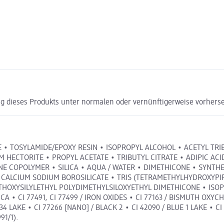
g dieses Produkts unter normalen oder vernünftigerweise vorhers
E • TOSYLAMIDE/EPOXY RESIN • ISOPROPYL ALCOHOL • ACETYL TR
 HECTORITE • PROPYL ACETATE • TRIBUTYL CITRATE • ADIPIC AC
COPOLYMER • SILICA • AQUA / WATER • DIMETHICONE • SYNTHE
• CALCIUM SODIUM BOROSILICATE • TRIS (TETRAMETHYLHYDROXYPIP
THOXYSILYLETHYL POLYDIMETHYLSILOXYETHYL DIMETHICONE • ISOP
A • CI 77491, CI 77499 / IRON OXIDES • CI 77163 / BISMUTH OXYCHL
34 LAKE • CI 77266 [NANO] / BLACK 2 • CI 42090 / BLUE 1 LAKE • 
91/1).