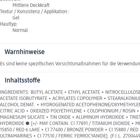
Mittlere Deckkraft
Textur / Konsistenz / Applikation:
Gel
Hauttyp:
Normal
Warnhinweise
Es sind keine spezifischen Vorsichtsmaßnahmen für die Verwendun
Inhaltsstoffe
INGREDIENTS: BUTYL ACETATE • ETHYL ACETATE • NITROCELLULOS
ACETATE ISOBUTYRATE • ACRYLATES COPOLYMER • STEARALKONIUM
ALCOHOL DENAT. • HYDROGENATED ACETOPHENONE/OXYMETHYLENE 
CITRIC ACID • OXIDIZED POLYETHYLENE • COLOPHONIUM / ROSIN 
MAGNESIUM SILICATE • TIN OXIDE • ALUMINUM HYDROXIDE • TRIE
HYDROXIDE ● [+/- MAY CONTAIN: CI 77891 / TITANIUM DIOXIDE • MIC
15850 / RED 6 LAKE • CI 77400 / BRONZE POWDER • CI 15880 / RED 
ULTRAMARINES • CI 77510 / FERRIC FERROCYANIDE]. (F.I.L. Z700449