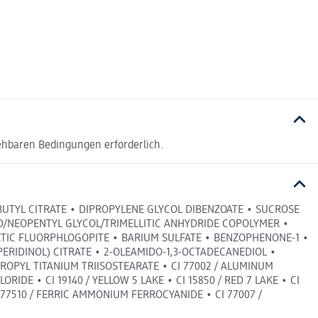
ehbaren Bedingungen erforderlich.
IBUTYL CITRATE • DIPROPYLENE GLYCOL DIBENZOATE • SUCROSE
ID/NEOPENTYL GLYCOL/TRIMELLITIC ANHYDRIDE COPOLYMER •
TIC FLUORPHLOGOPITE • BARIUM SULFATE • BENZOPHENONE-1 •
ERIDINOL) CITRATE • 2-OLEAMIDO-1,3-OCTADECANEDIOL •
ROPYL TITANIUM TRIISOSTEARATE • CI 77002 / ALUMINUM
ORIDE • CI 19140 / YELLOW 5 LAKE • CI 15850 / RED 7 LAKE • CI
CI 77510 / FERRIC AMMONIUM FERROCYANIDE • CI 77007 /