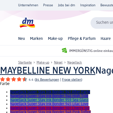
Unternehmen
Presse
Jobs bei dm
Inspiration
Bewusst
Suchen un
Neu
Marken
Make-up
Pflege & Parfum
Haare
IMMERGÜNSTIG online einka
Startseite
Make-up
Nägel
Nagellack
MAYBELLINE NEW YORK
Nage
4.4
(
84 Bewertungen
|
Frage stellen
)
Farbe
Nagellack Super Stay Ink Bonder 941 After Party
Nagellack Super Stay Ink Bonder 946 High Tide
Nagellack Super Stay Ink Bonder 959 Sea Glass
Nagellack Super Stay Ink Bonder 945 Lilac Love
Nagellack Super Stay Ink Bonder 501 Cherry Sin
Nagellack Super Stay Ink Bonder 948 Pink Toffee