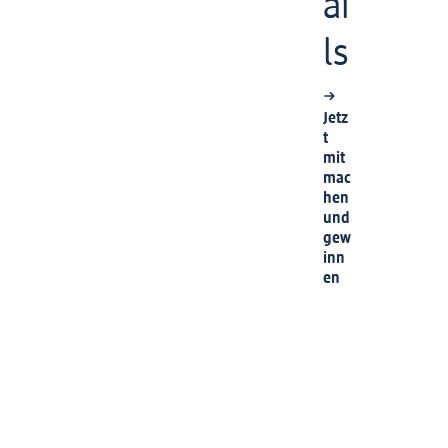
ai
ls
Jetz
t
mit
mac
hen
und
gew
inn
en