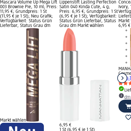
Mascara Volume Up Mega Lift
Lippenstift Lasting Perfection
Concea
003 Brownie Pie, 10 ml; Preis:
Satin 040 Kinda Cute, 4 g;
Ivory, 
11,95 €; Grundpreis: 1 St
Preis: 6,95 €; Grundpreis: 1 St
Verfüg
(11,95 € je 1 St); Neu Grafik;
(6,95 € je 1 St); Verfügbarkeit:
Liefer
Verfügbarkeit: Status Grün
Status Grün Lieferbar, Status
Markt
Lieferbar, Status Grau dm
Grau dm Markt wählen
6,95 €
MANH
Cosme
Multi-
Lie
dm
Markt wählen
6,95 €
1 St (6,95 € je 1 St)