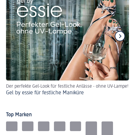
Der perfekte Gel-Look für festliche Anlässe - ohne UV-Lampe!
PL
Gel by essie für festliche Maniküre
MA
Ma
Top Marken