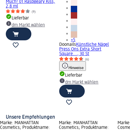
Much! 01 RaspBeary Kiss,
2,8 ml
(9)
Lieferbar
dm Markt wählen
+5
Doonails
Künstliche Nägel
Press Ons Extra Short
Square..., 30 St
(6)
Hinweise
Lieferbar
dm Markt wählen
Unsere Empfehlungen
Marke: MANHATTAN
Marke: MANHATTAN
Marke
Cosmetics; Produktname:
Cosmetics; Produktname:
Cosme