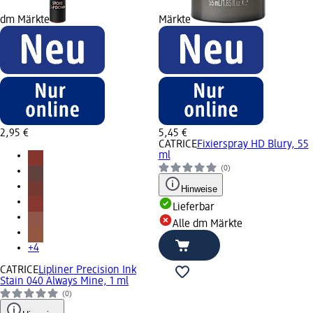
dm Märkte
Märkte
2,95 €
5,45 €
CATRICE
Fixierspray HD Blury, 55
ml
(0)
Hinweise
Lieferbar
Alle dm Märkte
+4
CATRICE
Lipliner Precision Ink
Stain 040 Always Mine, 1 ml
(0)