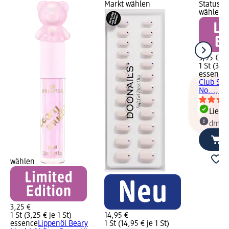
Markt wählen
Status G
wählen
3,95 €
1 St (3,95
essence
Club Sole
No..., 5,
Liefe
dm Ma
wählen
3,25 €
1 St (3,25 € je 1 St)
14,95 €
essence
Lippenöl Beary
1 St (14,95 € je 1 St)