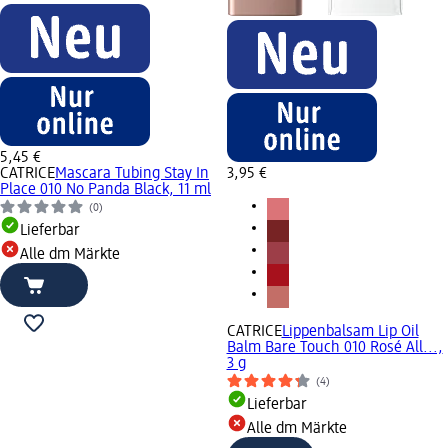
5,45 €
CATRICE
Mascara Tubing Stay In
3,95 €
Place 010 No Panda Black, 11 ml
(0)
Lieferbar
Alle dm Märkte
CATRICE
Lippenbalsam Lip Oil
Balm Bare Touch 010 Rosé All...,
3 g
(4)
Lieferbar
Alle dm Märkte