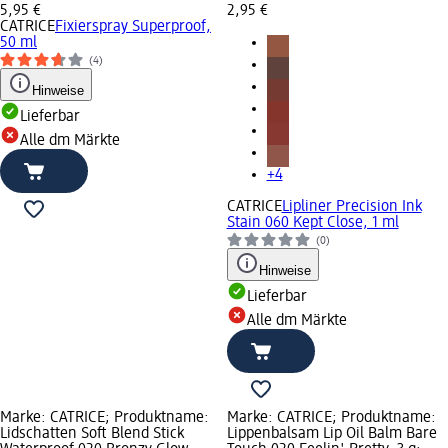
5,95 €
2,95 €
CATRICE
Fixierspray Superproof,
50 ml
(4)
Hinweise
Lieferbar
Alle dm Märkte
+4
CATRICE
Lipliner Precision Ink
Stain 060 Kept Close, 1 ml
(0)
Hinweise
Lieferbar
Alle dm Märkte
Marke: CATRICE; Produktname:
Marke: CATRICE; Produktname:
Lidschatten Soft Blend Stick
Lippenbalsam Lip Oil Balm Bare