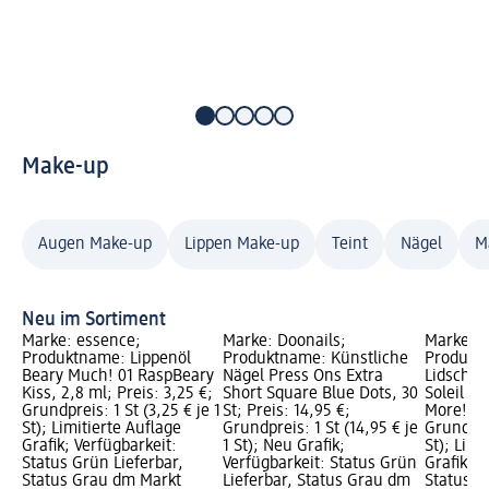
Make-up
Augen Make-up
Lippen Make-up
Teint
Nägel
M
Neu im Sortiment
Marke: essence;
Marke: Doonails;
Marke: e
Produktname: Lippenöl
Produktname: Künstliche
Produkt
Beary Much! 01 RaspBeary
Nägel Press Ons Extra
Lidschat
Kiss, 2,8 ml; Preis: 3,25 €;
Short Square Blue Dots, 30
Soleil 01
Grundpreis: 1 St (3,25 € je 1
St; Preis: 14,95 €;
More!, 5,
St); Limitierte Auflage
Grundpreis: 1 St (14,95 € je
Grundprei
Grafik; Verfügbarkeit:
1 St); Neu Grafik;
St); Limi
Status Grün Lieferbar,
Verfügbarkeit: Status Grün
Grafik; V
Status Grau dm Markt
Lieferbar, Status Grau dm
Status G