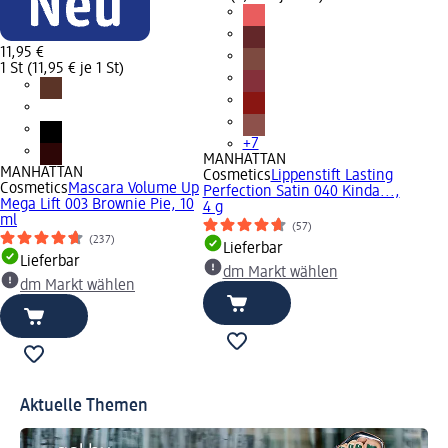
11,95 €
1 St (11,95 € je 1 St)
+7
MANHATTAN
MANHATTAN
Cosmetics
Lippenstift Lasting
Cosmetics
Mascara Volume Up
Perfection Satin 040 Kinda...,
Mega Lift 003 Brownie Pie, 10
4 g
ml
(57)
(237)
Lieferbar
Lieferbar
dm Markt wählen
dm Markt wählen
Aktuelle Themen