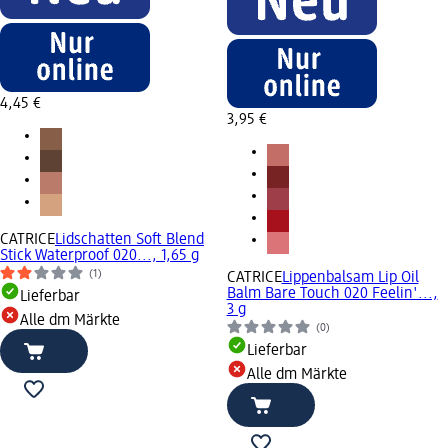
4,45 €
3,95 €
CATRICE
Lidschatten Soft Blend
Stick Waterproof 020..., 1,65 g
(1)
CATRICE
Lippenbalsam Lip Oil
Balm Bare Touch 020 Feelin'...,
Lieferbar
3 g
Alle dm Märkte
(0)
Lieferbar
Alle dm Märkte