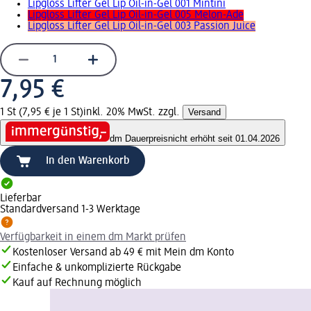
Lipgloss Lifter Gel Lip Oil-in-Gel 001 Mintini
Lipgloss Lifter Gel Lip Oil-in-Gel 005 Melon-Ade
Lipgloss Lifter Gel Lip Oil-in-Gel 003 Passion Juice
7,95 €
1 St (7,95 € je 1 St)
inkl. 20% MwSt. zzgl.
Versand
dm Dauerpreis
nicht erhöht seit 01.04.2026
In den Warenkorb
Lieferbar
Standardversand 1-3 Werktage
Verfügbarkeit in einem dm Markt prüfen
Kostenloser Versand ab 49 € mit Mein dm Konto
Einfache & unkomplizierte Rückgabe
Kauf auf Rechnung möglich