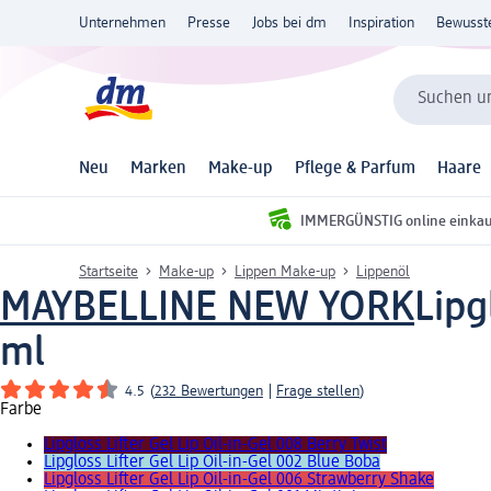
Unternehmen
Presse
Jobs bei dm
Inspiration
Bewusst
Suchen un
Neu
Marken
Make-up
Pflege & Parfum
Haare
IMMERGÜNSTIG online einka
Startseite
Make-up
Lippen Make-up
Lippenöl
MAYBELLINE NEW YORK
Lipg
ml
4.5
(
232 Bewertungen
|
Frage stellen
)
Farbe
Lipgloss Lifter Gel Lip Oil-in-Gel 008 Berry Twist
Lipgloss Lifter Gel Lip Oil-in-Gel 002 Blue Boba
Lipgloss Lifter Gel Lip Oil-in-Gel 006 Strawberry Shake