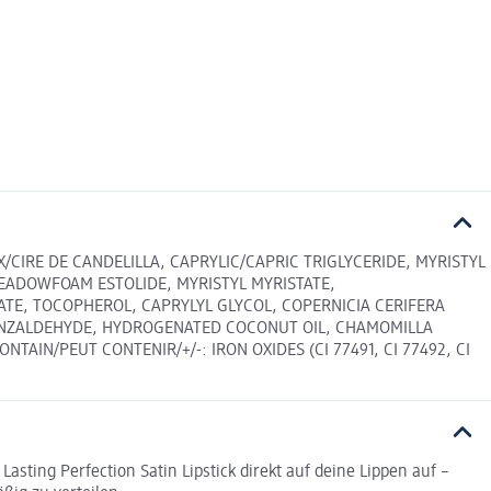
CIRE DE CANDELILLA, CAPRYLIC/CAPRIC TRIGLYCERIDE, MYRISTYL
MEADOWFOAM ESTOLIDE, MYRISTYL MYRISTATE,
EATE, TOCOPHEROL, CAPRYLYL GLYCOL, COPERNICIA CERIFERA
 BENZALDEHYDE, HYDROGENATED COCONUT OIL, CHAMOMILLA
AIN/PEUT CONTENIR/+/-: IRON OXIDES (CI 77491, CI 77492, CI
sting Perfection Satin Lipstick direkt auf deine Lippen auf –