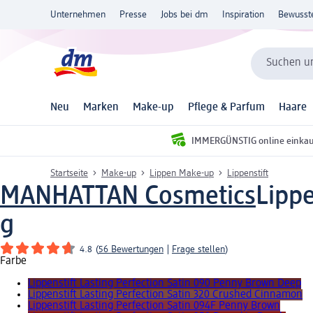
Unternehmen
Presse
Jobs bei dm
Inspiration
Bewusst
Suchen un
Neu
Marken
Make-up
Pflege & Parfum
Haare
IMMERGÜNSTIG online einka
Startseite
Make-up
Lippen Make-up
Lippenstift
MANHATTAN Cosmetics
Lippe
g
4.8
(
56 Bewertungen
|
Frage stellen
)
Farbe
Lippenstift Lasting Perfection Satin 090 Penny Brown Deep
Lippenstift Lasting Perfection Satin 320 Crushed Cinnamon
Lippenstift Lasting Perfection Satin 094F Penny Brown