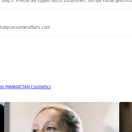
 Step 3: Presse die Lippen leicht zusammen, um die Farbe gelichmä
/cotyconsumeraffairs.com
von MANHATTAN Cosmetics