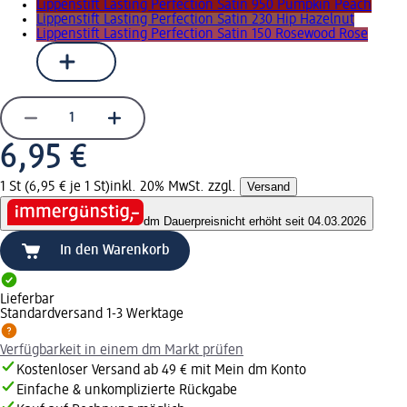
Lippenstift Lasting Perfection Satin 950 Pumpkin Peach
Lippenstift Lasting Perfection Satin 230 Hip Hazelnut
Lippenstift Lasting Perfection Satin 150 Rosewood Rose
6,95 €
1 St (6,95 € je 1 St)
inkl. 20% MwSt. zzgl.
Versand
dm Dauerpreis
nicht erhöht seit 04.03.2026
In den Warenkorb
Lieferbar
Standardversand 1-3 Werktage
Verfügbarkeit in einem dm Markt prüfen
Kostenloser Versand ab 49 € mit Mein dm Konto
Einfache & unkomplizierte Rückgabe