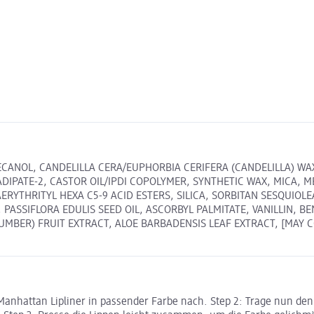
CANOL, CANDELILLA CERA/EUPHORBIA CERIFERA (CANDELILLA) WAX/
DIPATE-2, CASTOR OIL/IPDI COPOLYMER, SYNTHETIC WAX, MICA, 
ERYTHRITYL HEXA C5-9 ACID ESTERS, SILICA, SORBITAN SESQUIOL
 PASSIFLORA EDULIS SEED OIL, ASCORBYL PALMITATE, VANILLIN,
BER) FRUIT EXTRACT, ALOE BARBADENSIS LEAF EXTRACT, [MAY CONT
anhattan Lipliner in passender Farbe nach. Step 2: Trage nun den La