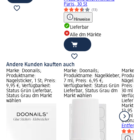
Paris, 30 St
(13)
Hinweise
Lieferbar
Alle dm Märkte
Andere Kunden kauften auch
Marke: Doonails;
Marke: Doonails;
Marke: D
Produktname:
Produktname: Nagelkleber,
Produktn
Nagelsticker, 1 St; Preis:
7 ml; Preis: 6,95 €;
Nägel En
9,95 €; Verfügbarkeit:
Verfügbarkeit: Status Grün
Preis: 1
Status Grün Lieferbar,
Lieferbar, Status Grau dm
30 ml (43
Status Grau dm Markt
Markt wählen
Verfügba
wählen
Lieferba
Markt w
12,95 €
30 ml (43
Doonails
Entferne