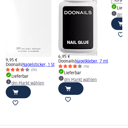
Hinw
Liefe
dm Ma
6,95 €
9,95 €
Doonails
Nagelkleber, 7 ml
Doonails
Nagelsticker, 1 St
(16)
(33)
Lieferbar
Lieferbar
dm Markt wählen
dm Markt wählen