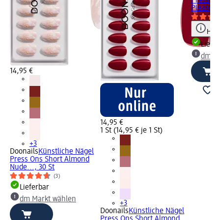
Press On
Please, 3
Hinw
Liefe
dm Ma
14,95 €
14,95 €
1 St (14,95 € je 1 St)
+3
Doonails
Künstliche Nägel
Press Ons Short Almond
Nude..., 30 St
(3)
Lieferbar
dm Markt wählen
+3
Doonails
Künstliche Nägel
Press Ons Short Almond