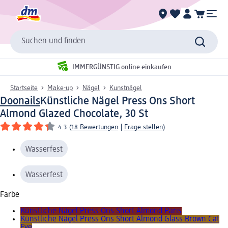
Suchen und finden
IMMERGÜNSTIG online einkaufen
Startseite
Make-up
Nägel
Kunstnägel
Doonails
Künstliche Nägel Press Ons Short
Almond Glazed Chocolate, 30 St
4.3
(
18 Bewertungen
|
Frage stellen
)
Wasserfest
Wasserfest
Farbe
Künstliche Nägel Press Ons Short Almond Paris
Künstliche Nägel Press Ons Short Almond Glass Brown Cat
Eye