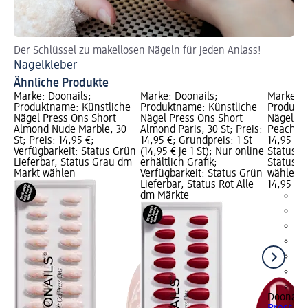
Der Schlüssel zu makellosen Nägeln für jeden Anlass!
Ti
Nagelkleber
Kü
Ähnliche Produkte
Marke: Doonails;
Marke: Doonails;
Marke: D
Produktname: Künstliche
Produktname: Künstliche
Produktn
Nägel Press Ons Short
Nägel Press Ons Short
Nägel Pr
Almond Nude Marble, 30
Almond Paris, 30 St; Preis:
Peach Pl
St; Preis: 14,95 €;
14,95 €; Grundpreis: 1 St
14,95 €; 
Verfügbarkeit: Status Grün
(14,95 € je 1 St); Nur online
Status G
Lieferbar, Status Grau dm
erhältlich Grafik;
Status G
Markt wählen
Verfügbarkeit: Status Grün
wählen
Lieferbar, Status Rot Alle
14,95 €
dm Märkte
+3
Doonails