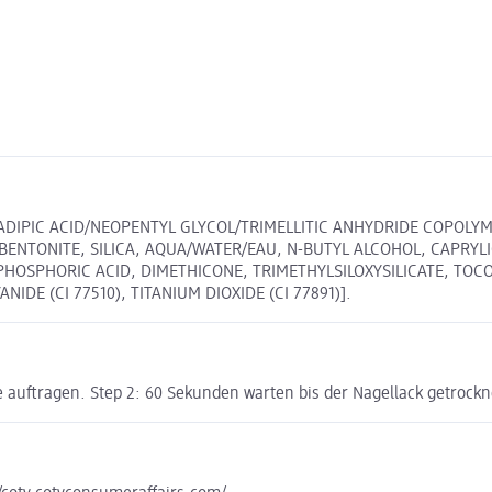
 ADIPIC ACID/NEOPENTYL GLYCOL/TRIMELLITIC ANHYDRIDE COPOLYM
ENTONITE, SILICA, AQUA/WATER/EAU, N-BUTYL ALCOHOL, CAPRYLI
E, PHOSPHORIC ACID, DIMETHICONE, TRIMETHYLSILOXYSILICATE, T
IDE (CI 77510), TITANIUM DIOXIDE (CI 77891)].
 auftragen. Step 2: 60 Sekunden warten bis der Nagellack getrocknet