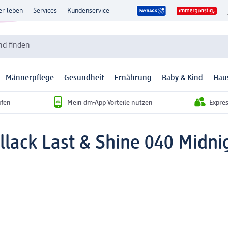
er leben
Services
Kundenservice
d finden
Männerpflege
Gesundheit
Ernährung
Baby & Kind
Hau
ufen
Mein dm-App Vorteile nutzen
Expre
lack Last & Shine 040 Midni