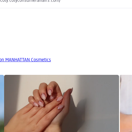
coty.cotyconsumeraffairs.com/
von MANHATTAN Cosmetics