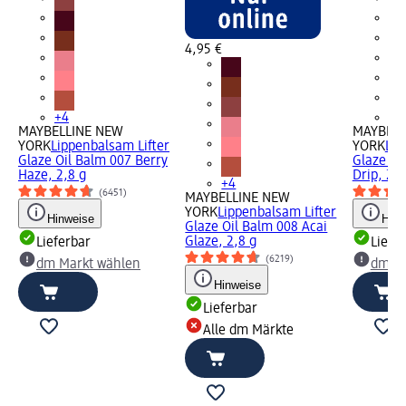
4,95 €
+4
+4
MAYBELLINE NEW
MAYBELL
YORK
Lippenbalsam Lifter
YORK
Lip
Glaze Oil Balm 007 Berry
Glaze Oi
Haze, 2,8 g
Drip, 2,8
+4
(6451)
MAYBELLINE NEW
YORK
Lippenbalsam Lifter
Hinweise
Hinw
Glaze Oil Balm 008 Acai
Glaze, 2,8 g
Lieferbar
Liefe
(6219)
dm Markt wählen
dm Ma
Hinweise
Lieferbar
Alle dm Märkte