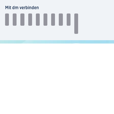
Mit dm verbinden
dm Newsletter: Keine Infos mehr verpassen
Jetzt zum dm Newsletter anmelden
Mein dm-App herunterladen