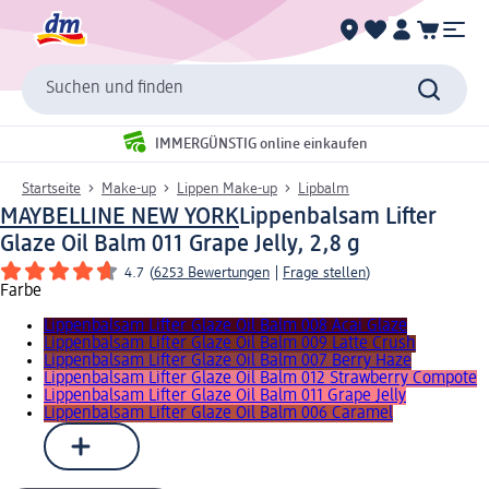
Suchen und finden
IMMERGÜNSTIG online einkaufen
Startseite
Make-up
Lippen Make-up
Lipbalm
MAYBELLINE NEW YORK
Lippenbalsam Lifter
Glaze Oil Balm 011 Grape Jelly, 2,8 g
4.7
(
6253 Bewertungen
|
Frage stellen
)
Farbe
Lippenbalsam Lifter Glaze Oil Balm 008 Acai Glaze
Lippenbalsam Lifter Glaze Oil Balm 009 Latte Crush
Lippenbalsam Lifter Glaze Oil Balm 007 Berry Haze
Lippenbalsam Lifter Glaze Oil Balm 012 Strawberry Compote
Lippenbalsam Lifter Glaze Oil Balm 011 Grape Jelly
Lippenbalsam Lifter Glaze Oil Balm 006 Caramel