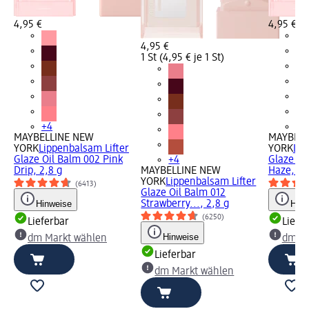
4,95 €
4,95 €
4,95 €
1 St (4,95 € je 1 St)
+4
+4
MAYBELLINE NEW
MAYBELL
YORK
Lippenbalsam Lifter
YORK
Lip
Glaze Oil Balm 002 Pink
+4
Glaze Oi
Drip, 2,8 g
MAYBELLINE NEW
Haze, 2,
YORK
Lippenbalsam Lifter
(6413)
Glaze Oil Balm 012
Hinweise
Strawberry..., 2,8 g
Hinw
(6250)
Lieferbar
Liefe
Hinweise
dm Markt wählen
dm Ma
Lieferbar
dm Markt wählen