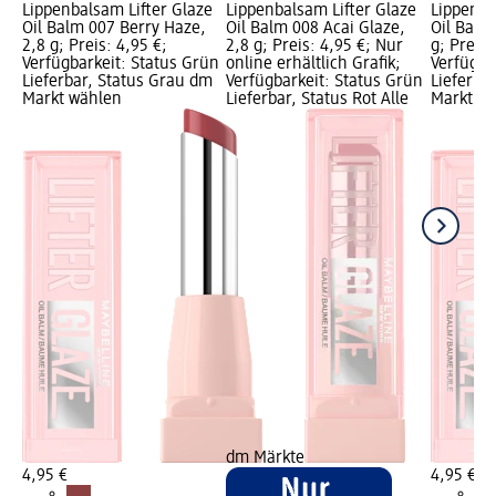
Lippenbalsam Lifter Glaze
Lippenbalsam Lifter Glaze
Lippenba
Oil Balm 007 Berry Haze,
Oil Balm 008 Acai Glaze,
Oil Balm
2,8 g; Preis: 4,95 €;
2,8 g; Preis: 4,95 €; Nur
g; Preis:
Verfügbarkeit: Status Grün
online erhältlich Grafik;
Verfügba
Lieferbar, Status Grau dm
Verfügbarkeit: Status Grün
Lieferba
Markt wählen
Lieferbar, Status Rot Alle
Markt w
dm Märkte
4,95 €
4,95 €