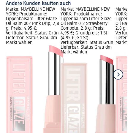
Andere Kunden kauften auch
Marke: MAYBELLINE NEW
Marke: MAYBELLINE NEW
Marke: 
YORK; Produktname:
YORK; Produktname:
YORK; P
Lippenbalsam Lifter Glaze
Lippenbalsam Lifter Glaze
Lippenba
Oil Balm 002 Pink Drip, 2,8
Oil Balm 012 Strawberry
Oil Balm
g; Preis: 4,95 €;
Compote, 2,8 g; Preis:
2,8 g; Pr
Verfügbarkeit: Status Grün
4,95 €; Grundpreis: 1 St
Verfügba
Lieferbar, Status Grau dm
(4,95 € je 1 St);
Lieferba
Markt wählen
Verfügbarkeit: Status Grün
Markt w
Lieferbar, Status Grau dm
Markt wählen