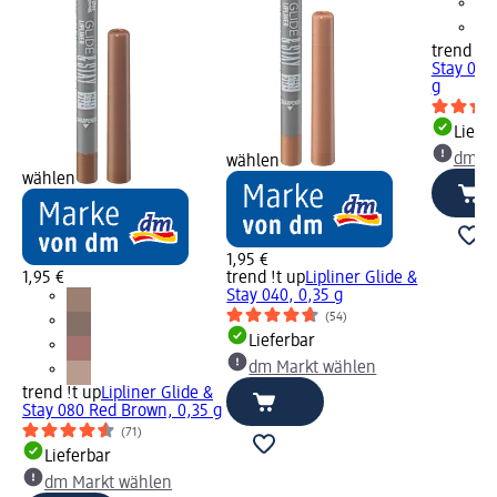
trend !t 
Stay 090
g
Liefe
dm Ma
wählen
wählen
1,95 €
1,95 €
trend !t up
Lipliner Glide &
Stay 040, 0,35 g
(54)
Lieferbar
dm Markt wählen
trend !t up
Lipliner Glide &
Stay 080 Red Brown, 0,35 g
(71)
Lieferbar
dm Markt wählen