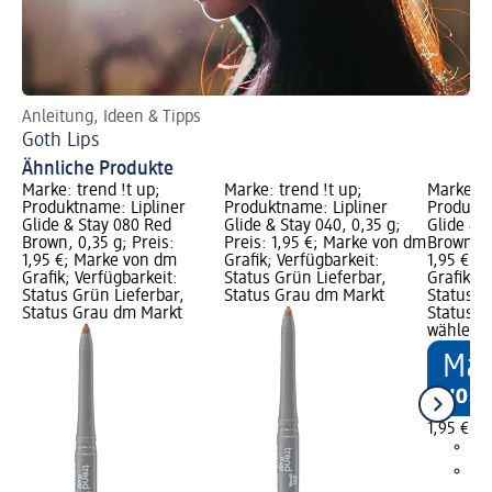
Anleitung, Ideen & Tipps
Je
Goth Lips
Ab
Ähnliche Produkte
Marke: trend !t up;
Marke: trend !t up;
Marke: t
Produktname: Lipliner
Produktname: Lipliner
Produktn
Glide & Stay 080 Red
Glide & Stay 040, 0,35 g;
Glide & 
Brown, 0,35 g; Preis:
Preis: 1,95 €; Marke von dm
Brown, 0
1,95 €; Marke von dm
Grafik; Verfügbarkeit:
1,95 €; 
Grafik; Verfügbarkeit:
Status Grün Lieferbar,
Grafik; V
Status Grün Lieferbar,
Status Grau dm Markt
Status G
Status Grau dm Markt
Status G
wählen
1,95 €