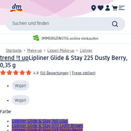
Suchen und finden
IMMERGÜNSTIG online einkaufen
Startseite
Make-up
Lippen Make-up
Lipliner
trend !t up
Lipliner Glide & Stay 225 Dusty Berry,
0,35 g
4.8
(
50 Bewertungen
|
Frage stellen
)
Vegan
Vegan
Farbe
Lipliner Glide & Stay 160 Lilac
Lipliner Glide & Stay 070 Light Brown
Lipliner Glide & Stay 225 Dusty Berry