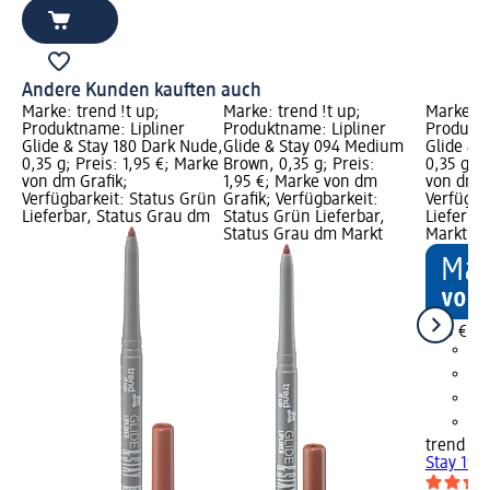
Andere Kunden kauften auch
Marke: trend !t up;
Marke: trend !t up;
Marke: t
Produktname: Lipliner
Produktname: Lipliner
Produktn
Glide & Stay 180 Dark Nude,
Glide & Stay 094 Medium
Glide & 
0,35 g; Preis: 1,95 €; Marke
Brown, 0,35 g; Preis:
0,35 g; P
von dm Grafik;
1,95 €; Marke von dm
von dm G
Verfügbarkeit: Status Grün
Grafik; Verfügbarkeit:
Verfügba
Lieferbar, Status Grau dm
Status Grün Lieferbar,
Lieferba
Status Grau dm Markt
Markt w
1,95 €
trend !t 
Stay 190