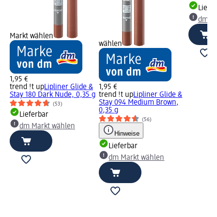
Liefe
dm Ma
Markt wählen
wählen
1,95 €
trend !t up
Lipliner Glide &
1,95 €
Stay 180 Dark Nude, 0,35 g
trend !t up
Lipliner Glide &
Stay 094 Medium Brown,
(53)
0,35 g
Lieferbar
(56)
dm Markt wählen
Hinweise
Lieferbar
dm Markt wählen