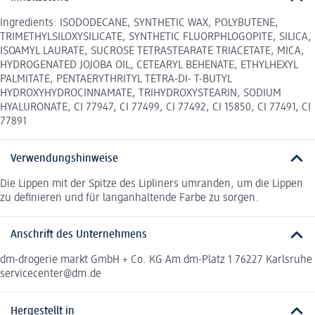
Ingredients: ISODODECANE, SYNTHETIC WAX, POLYBUTENE,
TRIMETHYLSILOXYSILICATE, SYNTHETIC FLUORPHLOGOPITE, SILICA,
ISOAMYL LAURATE, SUCROSE TETRASTEARATE TRIACETATE, MICA,
HYDROGENATED JOJOBA OIL, CETEARYL BEHENATE, ETHYLHEXYL
PALMITATE, PENTAERYTHRITYL TETRA-DI- T-BUTYL
HYDROXYHYDROCINNAMATE, TRIHYDROXYSTEARIN, SODIUM
HYALURONATE, CI 77947, CI 77499, CI 77492, CI 15850, CI 77491, CI
77891
Verwendungshinweise
Die Lippen mit der Spitze des Lipliners umranden, um die Lippen
zu definieren und für langanhaltende Farbe zu sorgen.
Anschrift des Unternehmens
dm-drogerie markt GmbH + Co. KG Am dm-Platz 1 76227 Karlsruhe
servicecenter@dm.de
Hergestellt in