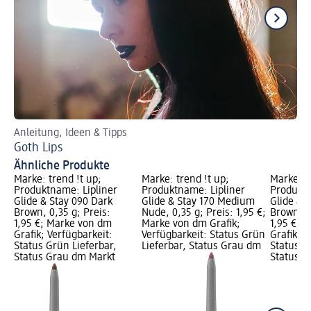
Anleitung, Ideen & Tipps
Je
Goth Lips
Ab
Ähnliche Produkte
Marke: trend !t up;
Marke: trend !t up;
Marke: t
Produktname: Lipliner
Produktname: Lipliner
Produktn
Glide & Stay 090 Dark
Glide & Stay 170 Medium
Glide & 
Brown, 0,35 g; Preis:
Nude, 0,35 g; Preis: 1,95 €;
Brown, 0
1,95 €; Marke von dm
Marke von dm Grafik;
1,95 €; 
Grafik; Verfügbarkeit:
Verfügbarkeit: Status Grün
Grafik; V
Status Grün Lieferbar,
Lieferbar, Status Grau dm
Status G
Status Grau dm Markt
Status G