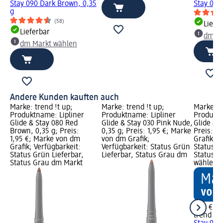
Stay 090 Dark Brown, 0,35
Stay 080
g
(58)
Liefe
Lieferbar
dm Ma
dm Markt wählen
Andere Kunden kauften auch
Marke: trend !t up;
Marke: trend !t up;
Marke: t
Produktname: Lipliner
Produktname: Lipliner
Produktn
Glide & Stay 080 Red
Glide & Stay 030 Pink Nude,
Glide & S
Brown, 0,35 g; Preis:
0,35 g; Preis: 1,95 €; Marke
Preis: 1
1,95 €; Marke von dm
von dm Grafik;
Grafik; V
Grafik; Verfügbarkeit:
Verfügbarkeit: Status Grün
Status G
Status Grün Lieferbar,
Lieferbar, Status Grau dm
Status G
Status Grau dm Markt
wählen
1,95 €
trend !t 