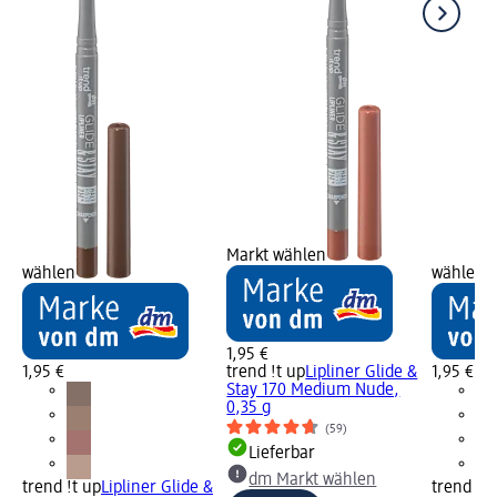
Markt wählen
wählen
wählen
1,95 €
1,95 €
trend !t up
Lipliner Glide &
1,95 €
Stay 170 Medium Nude,
0,35 g
(59)
Lieferbar
dm Markt wählen
trend !t up
Lipliner Glide &
trend !t 