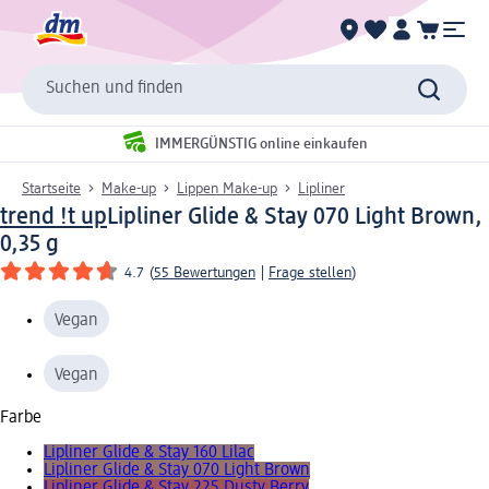
Suchen und finden
IMMERGÜNSTIG online einkaufen
Startseite
Make-up
Lippen Make-up
Lipliner
trend !t up
Lipliner Glide & Stay 070 Light Brown,
0,35 g
4.7
(
55 Bewertungen
|
Frage stellen
)
Vegan
Vegan
Farbe
Lipliner Glide & Stay 160 Lilac
Lipliner Glide & Stay 070 Light Brown
Lipliner Glide & Stay 225 Dusty Berry