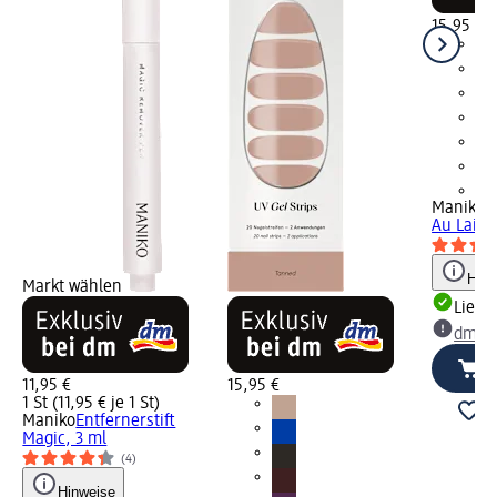
15,95 €
+5
Maniko
U
Au Lait, 
Hinw
Markt wählen
Liefe
dm Ma
11,95 €
15,95 €
1 St (11,95 € je 1 St)
Maniko
Entfernerstift
Magic, 3 ml
(4)
Hinweise