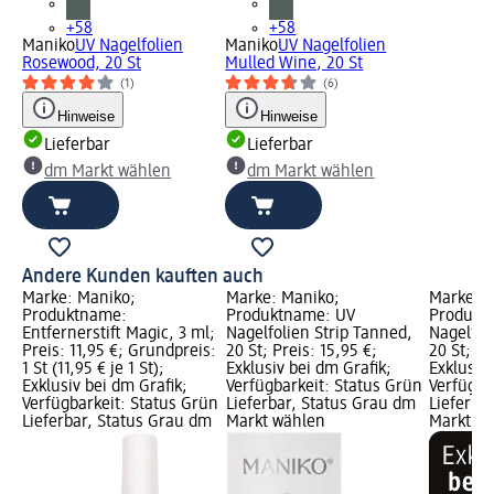
+58
+58
Maniko
UV Nagelfolien
Maniko
UV Nagelfolien
Rosewood, 20 St
Mulled Wine, 20 St
(1)
(6)
Hinweise
Hinweise
Lieferbar
Lieferbar
dm Markt wählen
dm Markt wählen
Andere Kunden kauften auch
Marke: Maniko;
Marke: Maniko;
Marke: M
Produktname:
Produktname: UV
Produkt
n,
Entfernerstift Magic, 3 ml;
Nagelfolien Strip Tanned,
Nagelfol
Preis: 11,95 €; Grundpreis:
20 St; Preis: 15,95 €;
20 St; Pr
1 St (11,95 € je 1 St);
Exklusiv bei dm Grafik;
Exklusiv 
rün
Exklusiv bei dm Grafik;
Verfügbarkeit: Status Grün
Verfügba
dm
Verfügbarkeit: Status Grün
Lieferbar, Status Grau dm
Lieferba
Lieferbar, Status Grau dm
Markt wählen
Markt w