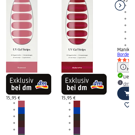
15,95 €
+5
Maniko
U
Bordeaux
Hinw
Liefe
dm Ma
15,95 €
15,95 €