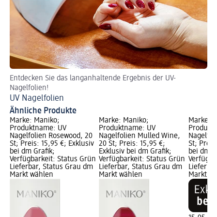
Entdecken Sie das langanhaltende Ergebnis der UV-
Di
Nagelfolien!
He
UV Nagelfolien
Ähnliche Produkte
Marke: Maniko;
Marke: Maniko;
Marke: M
Produktname: UV
Produktname: UV
Produkt
Nagelfolien Rosewood, 20
Nagelfolien Mulled Wine,
Nagelfol
St; Preis: 15,95 €; Exklusiv
20 St; Preis: 15,95 €;
St; Preis
bei dm Grafik;
Exklusiv bei dm Grafik;
bei dm G
Verfügbarkeit: Status Grün
Verfügbarkeit: Status Grün
Verfügba
Lieferbar, Status Grau dm
Lieferbar, Status Grau dm
Lieferba
Markt wählen
Markt wählen
Markt w