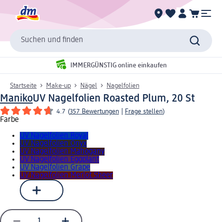
Suchen und finden
IMMERGÜNSTIG online einkaufen
Startseite
Make-up
Nägel
Nagelfolien
Maniko
UV Nagelfolien Roasted Plum, 20 St
4.7
(
357 Bewertungen
|
Frage stellen
)
Farbe
UV Nagelfolien Royal
UV Nagelfolien Onyx
UV Nagelfolien Mahogany
UV Nagelfolien Eggplant
UV Nagelfolien Grape
UV Nagelfolien Merlot Sheer