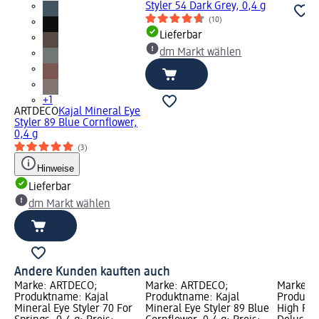
Styler 54 Dark Grey, 0,4 g
(10)
Lieferbar
dm Markt wählen
+1
ARTDECO
Kajal Mineral Eye
Styler 89 Blue Cornflower,
0,4 g
(3)
Hinweise
Lieferbar
dm Markt wählen
Andere Kunden kauften auch
Marke: ARTDECO;
Marke: ARTDECO;
Marke: 
Produktname: Kajal
Produktname: Kajal
Produktn
Mineral Eye Styler 70 For
Mineral Eye Styler 89 Blue
High Per