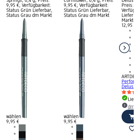
Springs, 0,4 g; Preis:
Cornflower, 0,4 g; Preis:
Delusiona
9,95 €; Verfügbarkeit:
9,95 €; Verfügbarkeit:
Preis: 12
Status Grün Lieferbar,
Status Grün Lieferbar,
Verfügba
Status Grau dm Markt
Status Grau dm Markt
Lieferba
Markt w
12,95 €
+9
ARTDEC
Performa
Delusiona
Liefe
dm Ma
wählen
wählen
9,95 €
9,95 €