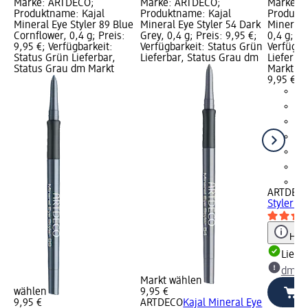
Marke: ARTDECO;
Marke: ARTDECO;
Marke: 
Produktname: Kajal
Produktname: Kajal
Produktn
Mineral Eye Styler 89 Blue
Mineral Eye Styler 54 Dark
Mineral E
Cornflower, 0,4 g; Preis:
Grey, 0,4 g; Preis: 9,95 €;
0,4 g; Pr
9,95 €; Verfügbarkeit:
Verfügbarkeit: Status Grün
Verfügba
Status Grün Lieferbar,
Lieferbar, Status Grau dm
Lieferba
Status Grau dm Markt
Markt w
9,95 €
+1
ARTDEC
Styler 51
Hinw
Liefe
dm Ma
Markt wählen
wählen
9,95 €
9,95 €
ARTDECO
Kajal Mineral Eye