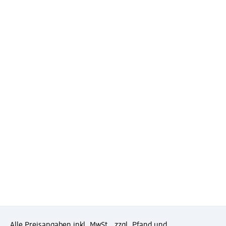
Alle Preisangaben inkl. MwSt., zzgl. Pfand und