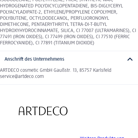
ISODODECANE, POLYETHYLENE, MICA, SYNTHETIC WAX,
HYDROGENATED POLYDICYCLOPENTADIENE, BIS-DIGLYCERYL
POLYACYLADIPATE-2, ETHYLENE/PROPYLENE COPOLYMER,
POLYBUTENE, OCTYLDODECANOL, PERFLUORONONYL
DIMETHICONE, PENTAERYTHRITYL TETRA-DI-T-BUTYL
HYDROXYHYDROCINNAMATE, SILICA, CI 77007 (ULTRAMARINES), CI
77491 (IRON OXIDES), CI 77499 (IRON OXIDES), CI 77510 (FERRIC
FERROCYANIDE), CI 77891 (TITANIUM DIOXIDE)
Anschrift des Unternehmens
ARTDECO cosmetic GmbH Gaußstr. 13, 85757 Karlsfeld
service@artdeco.com