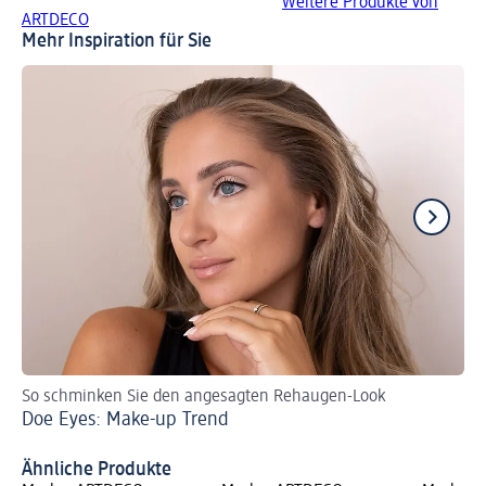
Weitere Produkte von
ARTDECO
Mehr Inspiration für Sie
So schminken Sie den angesagten Rehaugen-Look
Ti
Doe Eyes: Make-up Trend
Bl
Ähnliche Produkte