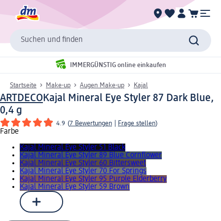
Suchen und finden
IMMERGÜNSTIG online einkaufen
Startseite
Make-up
Augen Make-up
Kajal
ARTDECO
Kajal Mineral Eye Styler 87 Dark Blue,
0,4 g
4.9
(
7 Bewertungen
|
Frage stellen
)
Farbe
Kajal Mineral Eye Styler 51 Black
Kajal Mineral Eye Styler 89 Blue Cornflower
Kajal Mineral Eye Styler 60 Bittersweet
Kajal Mineral Eye Styler 70 For Springs
Kajal Mineral Eye Styler 95 Purple Elderberry
Kajal Mineral Eye Styler 59 Brown