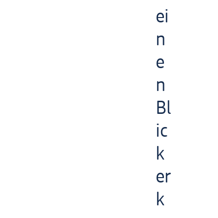
ei
n
e
n
Bl
ic
k
er
k