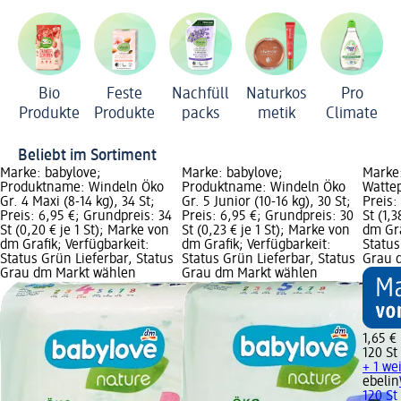
Bio
Feste
Nachfüll
Naturkos
Pro
Produkte
Produkte
packs
metik
Climate
Beliebt im Sortiment
Marke: babylove;
Marke: babylove;
Marke
Produktname: Windeln Öko
Produktname: Windeln Öko
Wattep
Gr. 4 Maxi (8-14 kg), 34 St;
Gr. 5 Junior (10-16 kg), 30 St;
Preis:
Preis: 6,95 €; Grundpreis: 34
Preis: 6,95 €; Grundpreis: 30
St (1,
St (0,20 € je 1 St); Marke von
St (0,23 € je 1 St); Marke von
dm Gra
dm Grafik; Verfügbarkeit:
dm Grafik; Verfügbarkeit:
Status
Status Grün Lieferbar, Status
Status Grün Lieferbar, Status
Grau 
Grau dm Markt wählen
Grau dm Markt wählen
1,65 €
120 St 
+ 1 we
ebelin
120 St