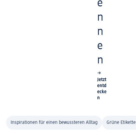
e
n
n
e
n
Jetzt
entd
ecke
n
Inspirationen für einen bewussteren Alltag
Grüne Etikett