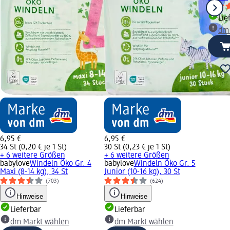
Lie
dm
6,95 €
6,95 €
34 St (0,20 € je 1 St)
30 St (0,23 € je 1 St)
+ 6 weitere Größen
+ 6 weitere Größen
babylove
Windeln Öko Gr. 4
babylove
Windeln Öko Gr. 5
Maxi (8-14 kg), 34 St
Junior (10-16 kg), 30 St
(703)
(624)
Hinweise
Hinweise
Lieferbar
Lieferbar
dm Markt wählen
dm Markt wählen