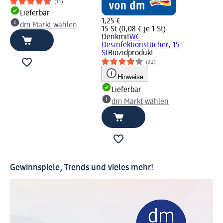
(11)
Lieferbar
1,25 €
dm Markt wählen
15 St (0,08 € je 1 St)
Denkmit
WC
Desinfektionstücher, 15
St
Biozidprodukt
(32)
Hinweise
Lieferbar
dm Markt wählen
Gewinnspiele, Trends und vieles mehr!