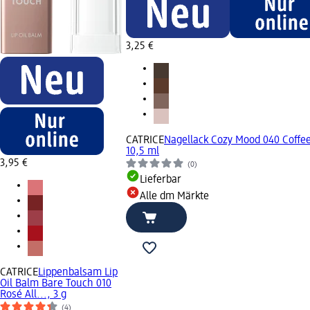
3,25 €
CATRICE
Nagellack Cozy Mood 040 Coffee
10,5 ml
3,95 €
(0)
Lieferbar
Alle dm Märkte
CATRICE
Lippenbalsam Lip
Oil Balm Bare Touch 010
Rosé All..., 3 g
(4)