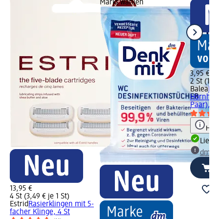
Markt wählen
3,95 €
2 St (1,98
Balea
Fu
Hornhaut
Paar), 2 
Hinw
Liefe
dm Ma
13,95 €
4 St (3,49 € je 1 St)
Estrid
Rasierklingen mit 5-
facher Klinge, 4 St