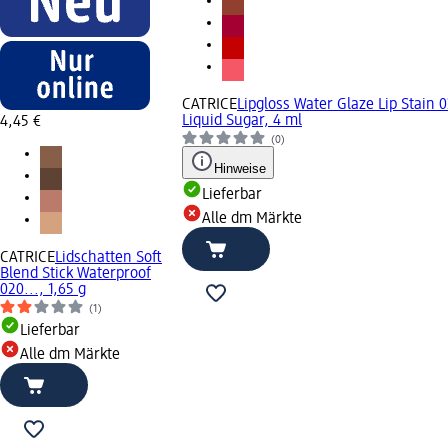
CATRICE
Lipgloss Water Glaze Lip Stain 
Liquid Sugar, 4 ml
4,45 €
(0)
Hinweise
Lieferbar
Alle dm Märkte
CATRICE
Lidschatten Soft
Blend Stick Waterproof
020..., 1,65 g
(1)
Lieferbar
Alle dm Märkte