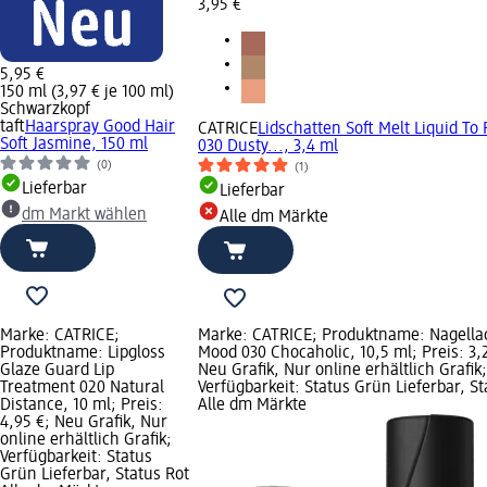
3,95 €
5,95 €
150 ml (3,97 € je 100 ml)
Schwarzkopf
taft
Haarspray Good Hair
CATRICE
Lidschatten Soft Melt Liquid To
Soft Jasmine, 150 ml
030 Dusty..., 3,4 ml
(0)
(1)
Lieferbar
Lieferbar
dm Markt wählen
Alle dm Märkte
Marke: CATRICE;
Marke: CATRICE; Produktname: Nagella
Produktname: Lipgloss
Mood 030 Chocaholic, 10,5 ml; Preis: 3,
Glaze Guard Lip
Neu Grafik, Nur online erhältlich Grafik;
Treatment 020 Natural
Verfügbarkeit: Status Grün Lieferbar, St
Distance, 10 ml; Preis:
Alle dm Märkte
4,95 €; Neu Grafik, Nur
online erhältlich Grafik;
Verfügbarkeit: Status
Grün Lieferbar, Status Rot