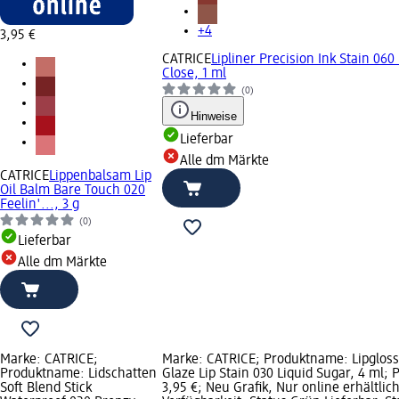
+4
3,95 €
CATRICE
Lipliner Precision Ink Stain 060
Close, 1 ml
(0)
Hinweise
Lieferbar
Alle dm Märkte
CATRICE
Lippenbalsam Lip
Oil Balm Bare Touch 020
Feelin'..., 3 g
(0)
Lieferbar
Alle dm Märkte
Marke: CATRICE;
Marke: CATRICE; Produktname: Lipgloss
Produktname: Lidschatten
Glaze Lip Stain 030 Liquid Sugar, 4 ml; P
Soft Blend Stick
3,95 €; Neu Grafik, Nur online erhältlich