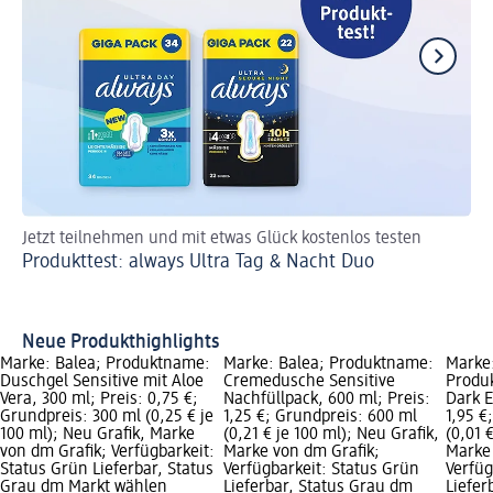
Jetzt teilnehmen und mit etwas Glück kostenlos testen
Je
Produkttest: always Ultra Tag & Nacht Duo
Ge
Neue Produkthighlights
Marke: Balea; Produktname:
Marke: Balea; Produktname:
Marke
Duschgel Sensitive mit Aloe
Cremedusche Sensitive
Produ
Vera, 300 ml; Preis: 0,75 €;
Nachfüllpack, 600 ml; Preis:
Dark E
Grundpreis: 300 ml (0,25 € je
1,25 €; Grundpreis: 600 ml
1,95 €
100 ml); Neu Grafik, Marke
(0,21 € je 100 ml); Neu Grafik,
(0,01 
von dm Grafik; Verfügbarkeit:
Marke von dm Grafik;
Marke 
Status Grün Lieferbar, Status
Verfügbarkeit: Status Grün
Verfüg
Grau dm Markt wählen
Lieferbar, Status Grau dm
Liefer