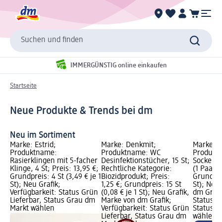
Suchen und finden
IMMERGÜNSTIG online einkaufen
Startseite
Neue Produkte & Trends bei dm
Neu im Sortiment
Marke: Estrid;
Marke: Denkmit;
Marke: B
Produktname:
Produktname: WC
Produkt
Rasierklingen mit 5-facher
Desinfektionstücher, 15 St;
Socken 
Klinge, 4 St; Preis: 13,95 €;
Rechtliche Kategorie:
(1 Paar),
Grundpreis: 4 St (3,49 € je 1
Biozidprodukt; Preis:
Grundprei
St); Neu Grafik;
1,25 €; Grundpreis: 15 St
St); Neu
Verfügbarkeit: Status Grün
(0,08 € je 1 St); Neu Grafik,
dm Grafi
Lieferbar, Status Grau dm
Marke von dm Grafik;
Status G
Markt wählen
Verfügbarkeit: Status Grün
Status G
Lieferbar, Status Grau dm
wählen