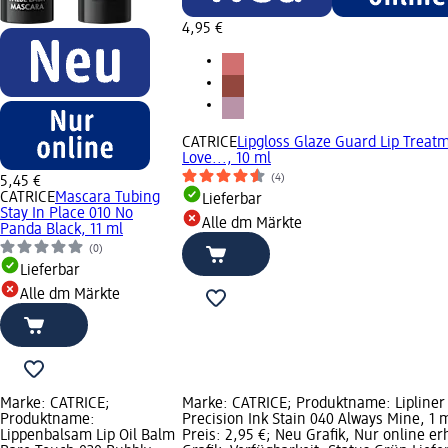
4,95 €
CATRICE
Lipgloss Glaze Guard Lip Treat
Love..., 10 ml
(4)
5,45 €
CATRICE
Mascara Tubing
Lieferbar
Stay In Place 010 No
Alle dm Märkte
Panda Black, 11 ml
(0)
Lieferbar
Alle dm Märkte
Marke: CATRICE;
Marke: CATRICE; Produktname: Lipliner
Produktname:
Precision Ink Stain 040 Always Mine, 1 m
Lippenbalsam Lip Oil Balm
Preis: 2,95 €; Neu Grafik, Nur online erh