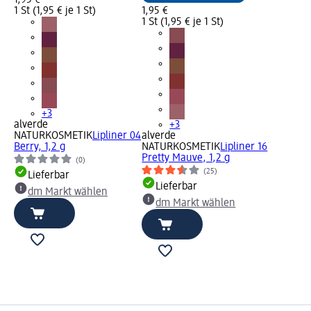
1,95 €
1 St (1,95 € je 1 St)
1,95 €
1 St (1,95 € je 1 St)
+3
alverde
+3
NATURKOSMETIK
Lipliner 04
alverde
Berry, 1,2 g
NATURKOSMETIK
Lipliner 16
Pretty Mauve, 1,2 g
(0)
(25)
Lieferbar
Lieferbar
dm Markt wählen
dm Markt wählen