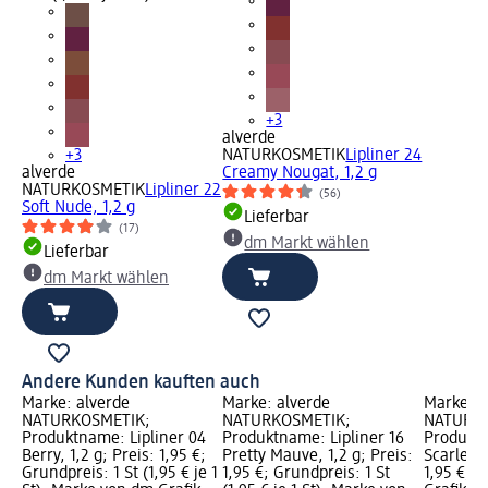
+3
alverde
+3
NATURKOSMETIK
Lipliner 24
alverde
Creamy Nougat, 1,2 g
NATURKOSMETIK
Lipliner 22
(56)
Soft Nude, 1,2 g
Lieferbar
(17)
dm Markt wählen
Lieferbar
dm Markt wählen
Andere Kunden kauften auch
Marke: alverde
Marke: alverde
Marke: a
NATURKOSMETIK;
NATURKOSMETIK;
NATURKO
Produktname: Lipliner 04
Produktname: Lipliner 16
Produktn
Berry, 1,2 g; Preis: 1,95 €;
Pretty Mauve, 1,2 g; Preis:
Scarlet R
Grundpreis: 1 St (1,95 € je 1
1,95 €; Grundpreis: 1 St
1,95 €; 