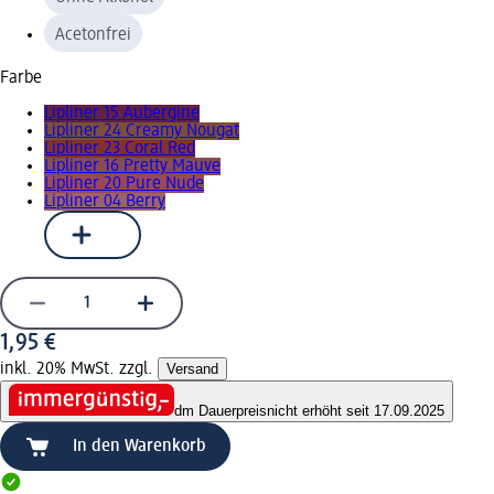
Acetonfrei
Farbe
Lipliner 15 Aubergine
Lipliner 24 Creamy Nougat
Lipliner 23 Coral Red
Lipliner 16 Pretty Mauve
Lipliner 20 Pure Nude
Lipliner 04 Berry
1,95 €
inkl. 20% MwSt. zzgl.
Versand
dm Dauerpreis
nicht erhöht seit 17.09.2025
In den Warenkorb