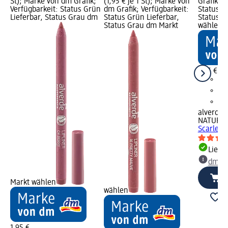
St); Marke von dm Grafik;
(1,95 € je 1 St); Marke von
Grafik; V
Verfügbarkeit: Status Grün
dm Grafik; Verfügbarkeit:
Status G
Lieferbar, Status Grau dm
Status Grün Lieferbar,
Status G
Status Grau dm Markt
wählen
1,95 €
alverde
NATURK
Scarlet R
Liefe
dm Ma
Markt wählen
wählen