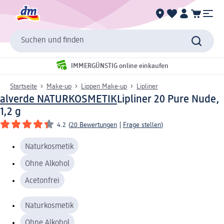
Suchen und finden
IMMERGÜNSTIG online einkaufen
Startseite
Make-up
Lippen Make-up
Lipliner
alverde NATURKOSMETIK
Lipliner 20 Pure Nude,
1,2 g
4.2
(
20 Bewertungen
|
Frage stellen
)
Naturkosmetik
Ohne Alkohol
Acetonfrei
Naturkosmetik
Ohne Alkohol