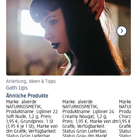
Anleitung, Ideen & Tipps
Je
Goth Lips
In
Ähnliche Produkte
Marke: alverde
Marke: alverde
Marke: a
NATURKOSMETIK;
NATURKOSMETIK;
NATURKO
Produktname: Lipliner 22
Produktname: Lipliner 24
Produktn
Soft Nude, 1,2 g; Preis:
Creamy Nougat, 1,2 g;
Chocolate
1,95 €; Grundpreis: 1 St
Preis: 1,95 €; Marke von dm
1,95 €; 
(1,95 € je 1 St); Marke von
Grafik; Verfügbarkeit:
Grafik; V
dm Grafik; Verfügbarkeit:
Status Grün Lieferbar,
Status G
Status Grün Lieferbar,
Status Grau dm Markt
Status G