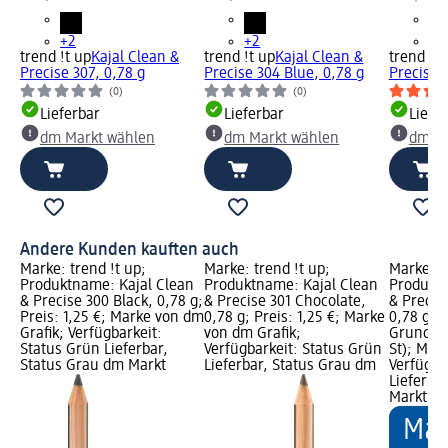
+2
+2
+2
trend !t up
Kajal Clean &
trend !t up
Kajal Clean &
trend !t 
Precise 307, 0,78 g
Precise 304 Blue, 0,78 g
Precise 
(0)
(0)
Lieferbar
Lieferbar
Liefe
dm Markt wählen
dm Markt wählen
dm Ma
Andere Kunden kauften auch
Marke: trend !t up;
Marke: trend !t up;
Marke: t
Produktname: Kajal Clean
Produktname: Kajal Clean
Produktn
& Precise 300 Black, 0,78 g;
& Precise 301 Chocolate,
& Precise
Preis: 1,25 €; Marke von dm
0,78 g; Preis: 1,25 €; Marke
0,78 g; P
Grafik; Verfügbarkeit:
von dm Grafik;
Grundprei
Status Grün Lieferbar,
Verfügbarkeit: Status Grün
St); Mar
Status Grau dm Markt
Lieferbar, Status Grau dm
Verfügba
Lieferba
Markt w