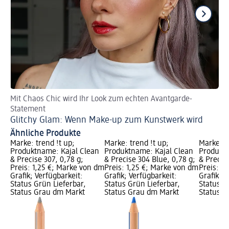
Mit Chaos Chic wird Ihr Look zum echten Avantgarde-
So
Statement
Do
Glitchy Glam: Wenn Make-up zum Kunstwerk wird
Ähnliche Produkte
Marke: trend !t up;
Marke: trend !t up;
Marke: t
Produktname: Kajal Clean
Produktname: Kajal Clean
Produktn
& Precise 307, 0,78 g;
& Precise 304 Blue, 0,78 g;
& Precise
Preis: 1,25 €; Marke von dm
Preis: 1,25 €; Marke von dm
Preis: 1
Grafik; Verfügbarkeit:
Grafik; Verfügbarkeit:
Grafik; V
Status Grün Lieferbar,
Status Grün Lieferbar,
Status G
Status Grau dm Markt
Status Grau dm Markt
Status G