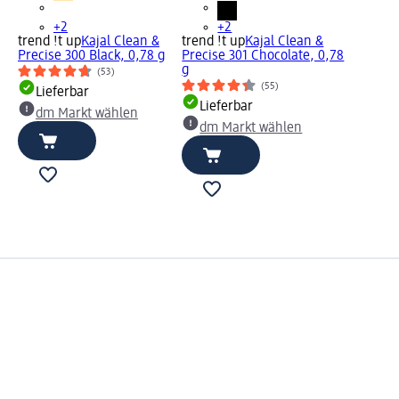
+2
+2
trend !t up
Kajal Clean &
trend !t up
Kajal Clean &
Precise 300 Black, 0,78 g
Precise 301 Chocolate, 0,78
g
(53)
(55)
Lieferbar
Lieferbar
dm Markt wählen
dm Markt wählen