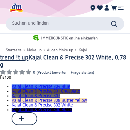
Suchen und finden
IMMERGÜNSTIG online einkaufen
Startseite
Make-up
Augen Make-up
Kajal
trend !t up
Kajal Clean & Precise 302 White, 0,78
g
0
(
Produkt bewerten
|
Frage stellen
)
Farbe
Kajal Clean & Precise 304 Blue
Kajal Clean & Precise 301 Chocolate
Kajal Clean & Precise 307
Kajal Clean & Precise 308 Butter Yellow
Kajal Clean & Precise 302 White
Kajal Clean & Precise 300 Black