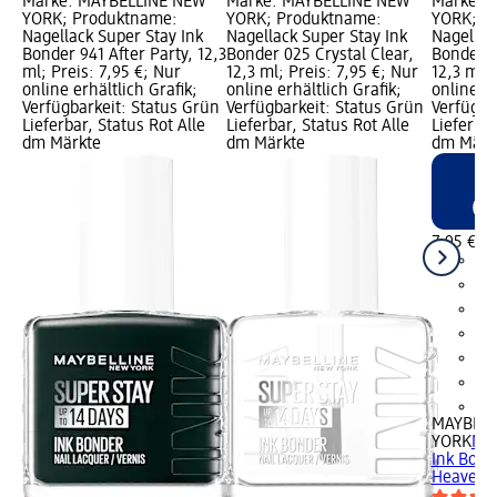
Marke: MAYBELLINE NEW
Marke: MAYBELLINE NEW
Marke: 
YORK; Produktname:
YORK; Produktname:
YORK; P
Nagellack Super Stay Ink
Nagellack Super Stay Ink
Nagellac
Bonder 941 After Party, 12,3
Bonder 025 Crystal Clear,
Bonder 9
ml; Preis: 7,95 €; Nur
12,3 ml; Preis: 7,95 €; Nur
12,3 ml; 
online erhältlich Grafik;
online erhältlich Grafik;
online er
Verfügbarkeit: Status Grün
Verfügbarkeit: Status Grün
Verfügba
Lieferbar, Status Rot Alle
Lieferbar, Status Rot Alle
Lieferbar
dm Märkte
dm Märkte
dm Märk
7,95 €
+1
MAYBELL
YORK
Nag
Ink Bond
Heaven, 