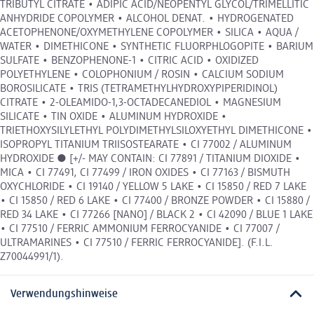
TRIBUTYL CITRATE • ADIPIC ACID/NEOPENTYL GLYCOL/TRIMELLITIC
ANHYDRIDE COPOLYMER • ALCOHOL DENAT. • HYDROGENATED
ACETOPHENONE/OXYMETHYLENE COPOLYMER • SILICA • AQUA /
WATER • DIMETHICONE • SYNTHETIC FLUORPHLOGOPITE • BARIUM
SULFATE • BENZOPHENONE-1 • CITRIC ACID • OXIDIZED
POLYETHYLENE • COLOPHONIUM / ROSIN • CALCIUM SODIUM
BOROSILICATE • TRIS (TETRAMETHYLHYDROXYPIPERIDINOL)
CITRATE • 2-OLEAMIDO-1,3-OCTADECANEDIOL • MAGNESIUM
SILICATE • TIN OXIDE • ALUMINUM HYDROXIDE •
TRIETHOXYSILYLETHYL POLYDIMETHYLSILOXYETHYL DIMETHICONE •
ISOPROPYL TITANIUM TRIISOSTEARATE • CI 77002 / ALUMINUM
HYDROXIDE ● [+/- MAY CONTAIN: CI 77891 / TITANIUM DIOXIDE •
MICA • CI 77491, CI 77499 / IRON OXIDES • CI 77163 / BISMUTH
OXYCHLORIDE • CI 19140 / YELLOW 5 LAKE • CI 15850 / RED 7 LAKE
• CI 15850 / RED 6 LAKE • CI 77400 / BRONZE POWDER • CI 15880 /
RED 34 LAKE • CI 77266 [NANO] / BLACK 2 • CI 42090 / BLUE 1 LAKE
• CI 77510 / FERRIC AMMONIUM FERROCYANIDE • CI 77007 /
ULTRAMARINES • CI 77510 / FERRIC FERROCYANIDE]. (F.I.L.
Z70044991/1).
Verwendungshinweise