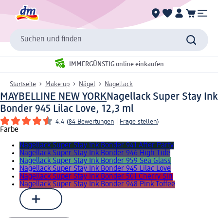
Suchen und finden
IMMERGÜNSTIG online einkaufen
Startseite
Make-up
Nägel
Nagellack
MAYBELLINE NEW YORK
Nagellack Super Stay Ink
Bonder 945 Lilac Love, 12,3 ml
4.4
(
84 Bewertungen
|
Frage stellen
)
Farbe
Nagellack Super Stay Ink Bonder 941 After Party
Nagellack Super Stay Ink Bonder 946 High Tide
Nagellack Super Stay Ink Bonder 959 Sea Glass
Nagellack Super Stay Ink Bonder 945 Lilac Love
Nagellack Super Stay Ink Bonder 501 Cherry Sin
Nagellack Super Stay Ink Bonder 948 Pink Toffee