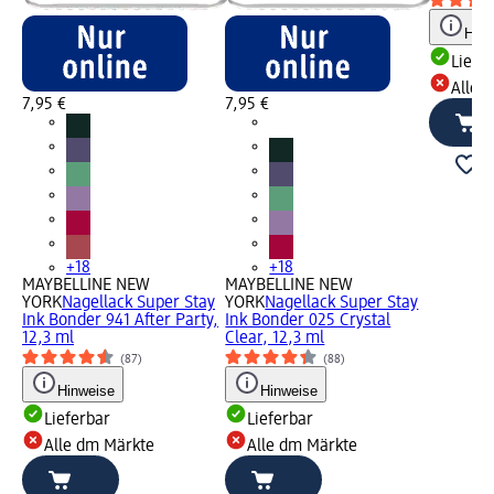
Hinw
Liefe
Alle 
7,95 €
7,95 €
+18
+18
MAYBELLINE NEW
MAYBELLINE NEW
YORK
Nagellack Super Stay
YORK
Nagellack Super Stay
Ink Bonder 941 After Party,
Ink Bonder 025 Crystal
12,3 ml
Clear, 12,3 ml
(87)
(88)
Hinweise
Hinweise
Lieferbar
Lieferbar
Alle dm Märkte
Alle dm Märkte