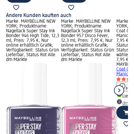
Andere Kunden kauften auch
Marke: MAYBELLINE NEW
Marke: MAYBELLINE NEW
Marke: 
YORK; Produktname:
YORK; Produktname:
YORK; P
Nagellack Super Stay Ink
Nagellack Super Stay Ink
Coat Qui
Bonder 946 High Tide, 12,3
Bonder 957 Disco Fever,
Manicure
ml; Preis: 7,95 €; Nur
12,3 ml; Preis: 7,95 €; Nur
7,95 €; V
online erhältlich Grafik;
online erhältlich Grafik;
Status G
Verfügbarkeit: Status Grün
Verfügbarkeit: Status Grün
Status G
Lieferbar, Status Rot Alle
Lieferbar, Status Rot Alle
wählen
dm Märkte
dm Märkte
7,95 €
MAYBELL
Coat Qui
Manicure
Hinw
Liefe
dm Ma