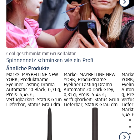
Cool geschminkt mit Gruselfaktor
5 
Spinnennetz schminken wie ein Profi
Sc
Ähnliche Produkte
Marke: MAYBELLINE NEW
Marke: MAYBELLINE NEW
Marke: 
YORK; Produktname:
YORK; Produktname:
YORK; P
Eyeliner Lasting Drama
Eyeliner Lasting Drama
Eyeliner
Automatic 10 Black, 0,31 g;
Automatic 20 Dark Grey,
Automati
Preis: 5,45 €;
0,31 g; Preis: 5,45 €;
g; Preis:
Verfügbarkeit: Status Grün
Verfügbarkeit: Status Grün
Verfügba
Lieferbar, Status Grau dm
Lieferbar, Status Grau dm
Lieferba
Markt w
5,45 €