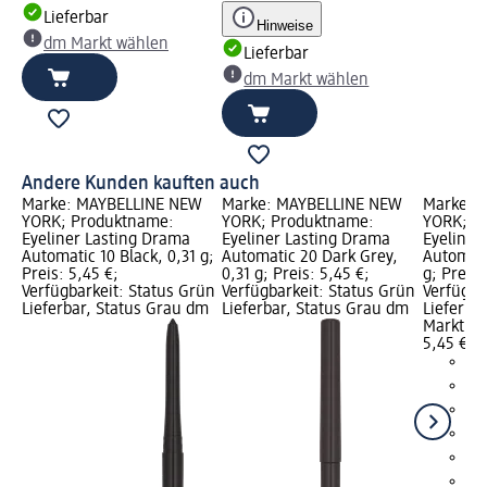
Lieferbar
Hinweise
dm Markt wählen
Lieferbar
dm Markt wählen
Andere Kunden kauften auch
Marke: MAYBELLINE NEW
Marke: MAYBELLINE NEW
Marke: 
YORK; Produktname:
YORK; Produktname:
YORK; P
Eyeliner Lasting Drama
Eyeliner Lasting Drama
Eyeliner
Automatic 10 Black, 0,31 g;
Automatic 20 Dark Grey,
Automati
Preis: 5,45 €;
0,31 g; Preis: 5,45 €;
g; Preis:
Verfügbarkeit: Status Grün
Verfügbarkeit: Status Grün
Verfügba
Lieferbar, Status Grau dm
Lieferbar, Status Grau dm
Lieferba
Markt w
5,45 €