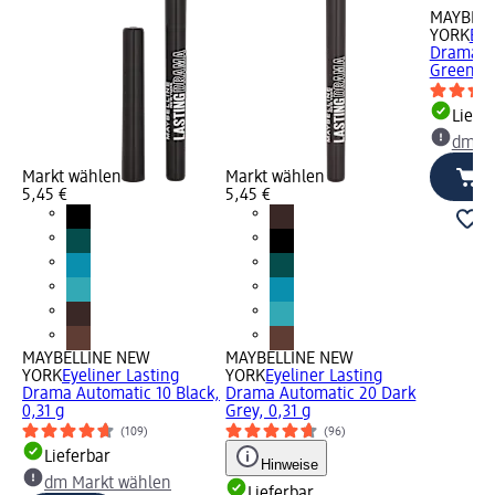
MAYBELL
YORK
Eye
Drama A
Green, 0
Liefe
dm Ma
Markt wählen
Markt wählen
5,45 €
5,45 €
MAYBELLINE NEW
MAYBELLINE NEW
YORK
Eyeliner Lasting
YORK
Eyeliner Lasting
Drama Automatic 10 Black,
Drama Automatic 20 Dark
0,31 g
Grey, 0,31 g
(109)
(96)
Lieferbar
Hinweise
dm Markt wählen
Lieferbar