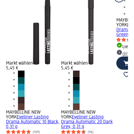
MAYBELL
YORK
Eye
Drama A
Green, 0
Liefe
dm Ma
Markt wählen
Markt wählen
5,45 €
5,45 €
MAYBELLINE NEW
MAYBELLINE NEW
YORK
Eyeliner Lasting
YORK
Eyeliner Lasting
Drama Automatic 10 Black,
Drama Automatic 20 Dark
0,31 g
Grey, 0,31 g
(109)
(96)