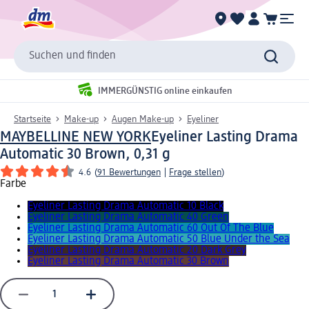
Suchen und finden
IMMERGÜNSTIG online einkaufen
Startseite
Make-up
Augen Make-up
Eyeliner
MAYBELLINE NEW YORK
Eyeliner Lasting Drama
Automatic 30 Brown, 0,31 g
4.6
(
91 Bewertungen
|
Frage stellen
)
Farbe
Eyeliner Lasting Drama Automatic 10 Black
Eyeliner Lasting Drama Automatic 40 Green
Eyeliner Lasting Drama Automatic 60 Out Of The Blue
Eyeliner Lasting Drama Automatic 50 Blue Under the Sea
Eyeliner Lasting Drama Automatic 20 Dark Grey
Eyeliner Lasting Drama Automatic 30 Brown