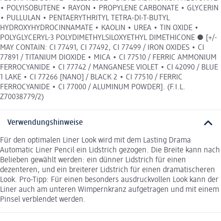
• POLYISOBUTENE • RAYON • PROPYLENE CARBONATE • GLYCERIN
• PULLULAN • PENTAERYTHRITYL TETRA-DI-T-BUTYL
HYDROXYHYDROCINNAMATE • KAOLIN • UREA • TIN OXIDE •
POLYGLYCERYL-3 POLYDIMETHYLSILOXYETHYL DIMETHICONE ● [+/-
MAY CONTAIN: CI 77491, CI 77492, CI 77499 / IRON OXIDES • CI
77891 / TITANIUM DIOXIDE • MICA • CI 77510 / FERRIC AMMONIUM
FERROCYANIDE • CI 77742 / MANGANESE VIOLET • CI 42090 / BLUE
1 LAKE • CI 77266 [NANO] / BLACK 2 • CI 77510 / FERRIC
FERROCYANIDE • CI 77000 / ALUMINUM POWDER]. (F.I.L.
Z70038779/2)
Verwendungshinweise
Für den optimalen Liner Look wird mit dem Lasting Drama
Automatic Liner Pencil ein Lidstrich gezogen. Die Breite kann nach
Belieben gewählt werden: ein dünner Lidstrich für einen
dezenteren, und ein breiterer Lidstrich für einen dramatischeren
Look. Pro-Tipp: Für einen besonders ausdruckvollen Look kann der
Liner auch am unteren Wimpernkranz aufgetragen und mit einem
Pinsel verblendet werden.