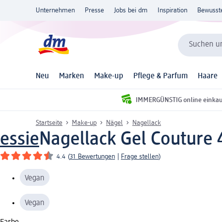
Unternehmen
Presse
Jobs bei dm
Inspiration
Bewusst
Suchen un
Neu
Marken
Make-up
Pflege & Parfum
Haare
IMMERGÜNSTIG online einka
Startseite
Make-up
Nägel
Nagellack
essie
Nagellack Gel Couture 4
4.4
(
31 Bewertungen
|
Frage stellen
)
Vegan
Vegan