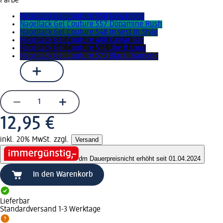
Farbe
Nagellack Gel Couture 558 New Highs
Nagellack Gel Couture 557 Dopamine Rush
Nagellack Gel Couture 548 In-Vest In Style
Nagellack Gel Couture 400 Caviar Bar
Nagellack Gel Couture 514 Like It Loud
Nagellack Gel Couture 573 Black Diamond
12,95 €
inkl. 20% MwSt. zzgl.
Versand
dm Dauerpreis
nicht erhöht seit 01.04.2024
In den Warenkorb
Lieferbar
Standardversand 1-3 Werktage