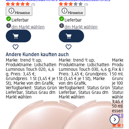
(1)
(1)
Hinweise
Hinweise
Lieferbar
Lieferbar
dm Markt wählen
dm Markt wählen
Andere Kunden kauften auch
Marke: trend !t up;
Marke: trend !t up;
Marke: e
Produktname: Lidschatten
Produktname: Lidschatten
Produktn
Luminous Touch 020, 4,6
Luminous Touch 030, 4,6 g;
Fix & Las
g; Preis: 3,45 €;
Preis: 3,45 €; Grundpreis: 1
50 ml; Pr
Grundpreis: 1 St (3,45 € je 1
St (3,45 € je 1 St); Marke
Grundpre
St); Marke von dm Grafik;
von dm Grafik;
je 100 ml
Verfügbarkeit: Status Grün
Verfügbarkeit: Status Grün
Status G
Lieferbar, Status Grau dm
Lieferbar, Status Grau dm
Status G
Markt wählen
Markt wählen
wählen
3,45 €
50 ml (6,
essence
Last 18h
ml