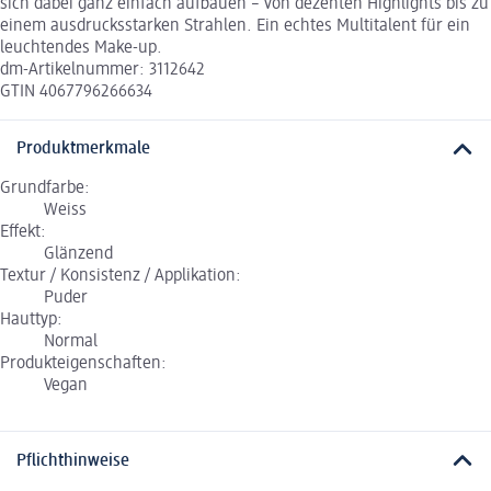
sich dabei ganz einfach aufbauen – von dezenten Highlights bis zu
einem ausdrucksstarken Strahlen. Ein echtes Multitalent für ein
leuchtendes Make-up.
dm-Artikelnummer: 3112642
GTIN 4067796266634
Produktmerkmale
Grundfarbe:
Weiss
Effekt:
Glänzend
Textur / Konsistenz / Applikation:
Puder
Hauttyp:
Normal
Produkteigenschaften:
Vegan
Pflichthinweise