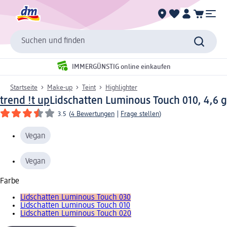
Suchen und finden
IMMERGÜNSTIG online einkaufen
Startseite
Make-up
Teint
Highlighter
trend !t up
Lidschatten Luminous Touch 010, 4,6 g
3.5
(
4 Bewertungen
|
Frage stellen
)
Vegan
Vegan
Farbe
Lidschatten Luminous Touch 030
Lidschatten Luminous Touch 010
Lidschatten Luminous Touch 020