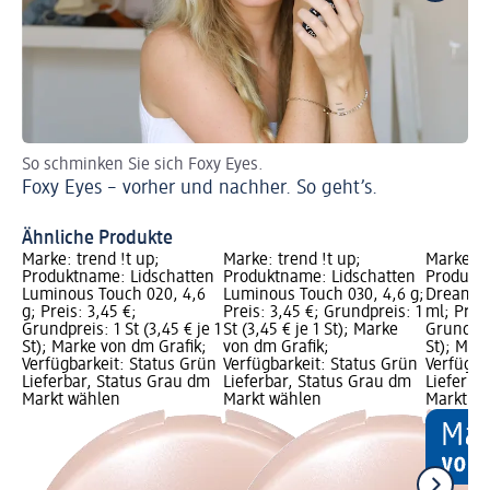
So schminken Sie sich Foxy Eyes.
En
Foxy Eyes – vorher und nachher. So geht’s.
Tr
Ähnliche Produkte
Marke: trend !t up;
Marke: trend !t up;
Marke: t
Produktname: Lidschatten
Produktname: Lidschatten
Produktn
Luminous Touch 020, 4,6
Luminous Touch 030, 4,6 g;
Dream Du
g; Preis: 3,45 €;
Preis: 3,45 €; Grundpreis: 1
ml; Preis
Grundpreis: 1 St (3,45 € je 1
St (3,45 € je 1 St); Marke
Grundprei
St); Marke von dm Grafik;
von dm Grafik;
St); Mar
Verfügbarkeit: Status Grün
Verfügbarkeit: Status Grün
Verfügba
Lieferbar, Status Grau dm
Lieferbar, Status Grau dm
Lieferba
Markt wählen
Markt wählen
Markt w