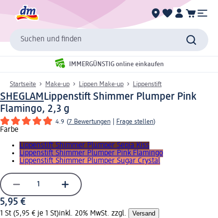
Suchen und finden
IMMERGÜNSTIG online einkaufen
Startseite
Make-up
Lippen Make-up
Lippenstift
SHEGLAM
Lippenstift Shimmer Plumper Pink
Flamingo, 2,3 g
4.9
(
7 Bewertungen
|
Frage stellen
)
Farbe
Lippenstift Shimmer Plumper Sepia Kiss
Lippenstift Shimmer Plumper Pink Flamingo
Lippenstift Shimmer Plumper Sugar Crystal
5,95 €
1 St (5,95 € je 1 St)
inkl. 20% MwSt. zzgl.
Versand