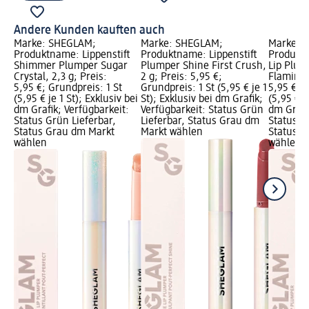
Andere Kunden kauften auch
Marke: SHEGLAM;
Marke: SHEGLAM;
Marke: 
Produktname: Lippenstift
Produktname: Lippenstift
Produktn
Shimmer Plumper Sugar
Plumper Shine First Crush,
Lip Plum
Crystal, 2,3 g; Preis:
2 g; Preis: 5,95 €;
Flamingo
5,95 €; Grundpreis: 1 St
Grundpreis: 1 St (5,95 € je 1
5,95 €; G
(5,95 € je 1 St); Exklusiv bei
St); Exklusiv bei dm Grafik;
(5,95 € j
dm Grafik; Verfügbarkeit:
Verfügbarkeit: Status Grün
dm Grafi
Status Grün Lieferbar,
Lieferbar, Status Grau dm
Status G
Status Grau dm Markt
Markt wählen
Status G
wählen
wählen