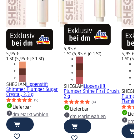
5,95 €
5,95 €
1 St (5,95 € je 1 St)
5,95 €
1 St (5,95 € je 1 St)
1 St (5,95
SHEGLAM
Lippenstift
SHEGLAM
Lippenstift
Shimmer Plumper Sugar
Plumper Shine First Crush,
SHEGLA
Crystal, 2,3 g
2 g
Plumper 
(5)
Flamingo
(4)
Lieferbar
Lieferbar
Liefe
dm Markt wählen
dm Markt wählen
dm Ma