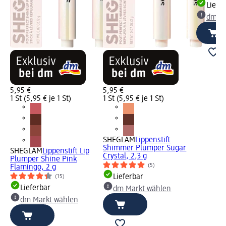
Liefe
dm Ma
5,95 €
5,95 €
1 St (5,95 € je 1 St)
1 St (5,95 € je 1 St)
SHEGLAM
Lippenstift
Shimmer Plumper Sugar
SHEGLAM
Lippenstift Lip
Crystal, 2,3 g
Plumper Shine Pink
(5)
Flamingo, 2 g
Lieferbar
(15)
Lieferbar
dm Markt wählen
dm Markt wählen