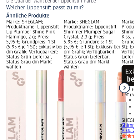
Die Qual der Wahl bei der Lippenstift-Farbe
So
Welcher Lippenstift passt zu mir?
Li
Ähnliche Produkte
Marke: SHEGLAM;
Marke: SHEGLAM;
Marke: 
Produktname: Lippenstift
Produktname: Lippenstift
Produktn
Lip Plumper Shine Pink
Shimmer Plumper Sugar
Shimmer
Flamingo, 2 g; Preis:
Crystal, 2,3 g; Preis:
Kiss, 2,3
5,95 €; Grundpreis: 1 St
5,95 €; Grundpreis: 1 St
Grundprei
(5,95 € je 1 St); Exklusiv bei
(5,95 € je 1 St); Exklusiv bei
St); Exkl
dm Grafik; Verfügbarkeit:
dm Grafik; Verfügbarkeit:
Verfügba
Status Grün Lieferbar,
Status Grün Lieferbar,
Lieferba
Status Grau dm Markt
Status Grau dm Markt
Markt w
wählen
wählen
5,95 €
1 St (5,95
SHEGLA
Shimmer
Kiss, 2,3