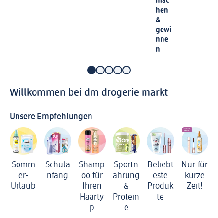
mac
hen
&
gewi
nne
n
Willkommen bei dm drogerie markt
Unsere Empfehlungen
Somm
Schula
Shamp
Sportn
Beliebt
Nur für
er-
nfang
oo für
ahrung
este
kurze
Urlaub
Ihren
&
Produk
Zeit!
Haarty
Protein
te
p
e