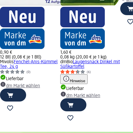
0,90 €
1,60 €
12 Btl (0,08 € je 1 Btl)
0,08 kg (20,00 € je 1 kg)
Mivolis
Fenchel-Anis-Kümmel
dmBio
Laugensnack Dinkel mit
Tee, 24 g
Süßkartoffel
(0)
(6)
Lieferbar
Hinweise
dm Markt wählen
Lieferbar
dm Markt wählen