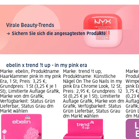
Virale Beauty-Trends
Sichern Sie sich die angesagtesten Produkte
ebelin x trend !t up - in my pink era
Marke: ebelin; Produktname:
Marke: trend !t up;
Marke:
Haarklammer pink In my pink
Produktname: Künstliche
Produ
Era, 1 St; Preis: 3,25 €;
Nägel On The Go Nails In my
Wimpe
Grundpreis: 1 St (3,25 € je 1
pink Era Chrome Look, 12 St;
pink E
St); Limitierte Auflage Grafik,
Preis: 2,95 €; Grundpreis: 12
3,75 €
Marke von dm Grafik;
St (0,25 € je 1 St); Limitierte
(0,23 €
Verfügbarkeit: Status Grün
Auflage Grafik, Marke von dm
Auflag
Lieferbar, Status Grau dm
Grafik; Verfügbarkeit: Status
Grafik
Markt wählen
Grün Lieferbar, Status Grau
Grün L
dm Markt wählen
dm Ma