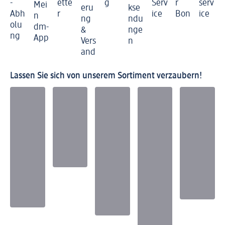
-
ette
g
Serv
r
serv
Mei
eru
kse
Abh
r
ice
Bon
ice
n
ng
ndu
olu
dm-
&
nge
ng
App
Vers
n
and
Lassen Sie sich von unserem Sortiment verzaubern!