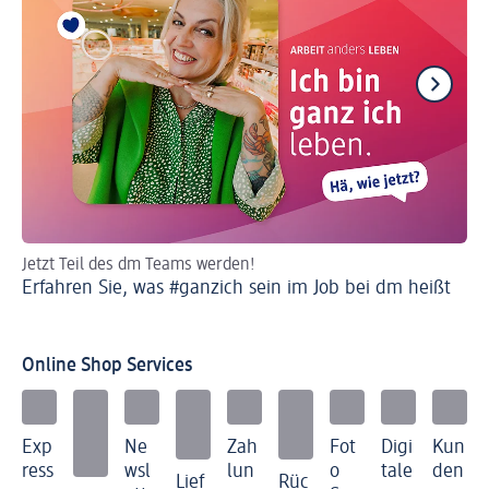
Jetzt Teil des dm Teams werden!
dm
Erfahren Sie, was #ganzich sein im Job bei dm heißt
Kre
Je
Online Shop Services
Exp
Ne
Zah
Fot
Digi
Kun
ress
wsl
lun
o
tale
den
Lief
Rüc