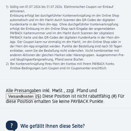
1)
Gültig von 01.07.2026 bis 31.07.2026. Elektronischen Coupon vor Einkauf
aktivieren.
Einlösung erfolgt bei durchgeführter Kontenverknüpfung im dm Online Shop
automatisch und im dm Markt durch Scannen des QR-Codes der digitalen
Kundenkarte in der Mein dm-App. Ohne durchgeführter Kontenverknüpfung
erfolgt die Einlösung im dm Online Shop nach Eingabe der angemeldeten
PAYBACK Kartennummer und im dm Markt durch Scannen der (digitalen)
PAYBACK Karte und des QR-Codes der digitalen Kundenkarte in der Mein dm-
App. Der Coupon kann nur einmalig im dm Markt, im dm Online Shop oder in
der Mein dm-App eingelöst werden. Punkte der Bestellung sind nach 30 Tagen
einlösbar, wenn Sie die Bestellung nicht widerrufen. Nicht kombinierbar mit
anderen Aktionen der gleichen Marken oder Warengruppen. Ausgenommen Pre-
und Säuglingsanfangsnahrung, Pfand sowie Bücher.
2)
Bei Kontenverknüpfung Ihres Mein dm Kontos mit Ihrem PAYBACK Konto.
Einlöse-Bedingungen zum Coupon sind im Couponcenter ersichtlich.
Alle Preisangaben inkl. MwSt., zzgl. Pfand und
Versandkosten
(§) Diese Position ist nicht rabattfähig.
(#) Für
diese Position erhalten Sie keine PAYBACK Punkte.
Wie gefällt Ihnen diese Seite?