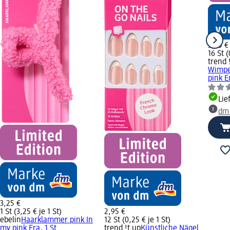
3,75 €
16 St (
trend 
Wimpe
pink Er
Lie
dm
3,25 €
1 St (3,25 € je 1 St)
2,95 €
ebelin
Haarklammer pink In
12 St (0,25 € je 1 St)
my pink Era, 1 St
trend !t up
Künstliche Nägel