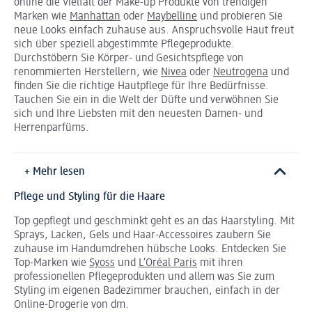
online die Vielfalt der Make-up Produkte von trendigen
Marken wie
Manhattan
oder
Maybelline
und probieren Sie
neue Looks einfach zuhause aus. Anspruchsvolle Haut freut
sich über speziell abgestimmte Pflegeprodukte.
Durchstöbern Sie Körper- und Gesichtspflege von
renommierten Herstellern, wie
Nivea
oder
Neutrogena
und
finden Sie die richtige Hautpflege für Ihre Bedürfnisse.
Tauchen Sie ein in die Welt der Düfte und verwöhnen Sie
sich und Ihre Liebsten mit den neuesten Damen- und
Herrenparfüms.
+ Mehr lesen
Pflege und Styling für die Haare
Top gepflegt und geschminkt geht es an das Haarstyling. Mit
Sprays, Lacken, Gels und Haar-Accessoires zaubern Sie
zuhause im Handumdrehen hübsche Looks. Entdecken Sie
Top-Marken wie
Syoss
und
L’Oréal Paris
mit ihren
professionellen Pflegeprodukten und allem was Sie zum
Styling im eigenen Badezimmer brauchen, einfach in der
Online-Drogerie von dm.