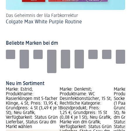
Das Geheimnis der lila Farbkorrektur
Ih
Colgate Max White Purple Routine
C
Beliebte Marken bei dm
Neu im Sortiment
Marke: Estrid;
Marke: Denkmit;
Marke: B
Produktname:
Produktname: WC
Produkt
Rasierklingen mit 5-facher
Desinfektionstücher, 15 St;
Socken 
Klinge, 4 St; Preis: 13,95 €;
Rechtliche Kategorie:
(1 Paar),
Grundpreis: 4 St (3,49 € je 1
Biozidprodukt; Preis:
Grundprei
St); Neu Grafik;
1,25 €; Grundpreis: 15 St
St); Neu
Verfügbarkeit: Status Grün
(0,08 € je 1 St); Neu Grafik,
dm Grafi
Lieferbar, Status Grau dm
Marke von dm Grafik;
Status G
Markt wählen
Verfügbarkeit: Status Grün
Status G