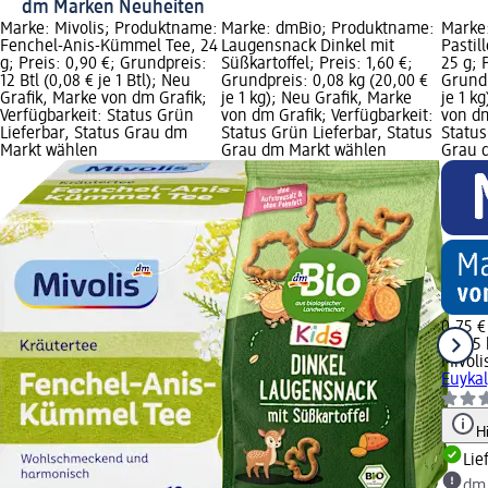
dm Marken Neuheiten
Marke: Mivolis; Produktname:
Marke: dmBio; Produktname:
Marke:
Fenchel-Anis-Kümmel Tee, 24
Laugensnack Dinkel mit
Pastil
g; Preis: 0,90 €; Grundpreis:
Süßkartoffel; Preis: 1,60 €;
25 g; 
12 Btl (0,08 € je 1 Btl); Neu
Grundpreis: 0,08 kg (20,00 €
Grundp
Grafik, Marke von dm Grafik;
je 1 kg); Neu Grafik, Marke
je 1 k
Verfügbarkeit: Status Grün
von dm Grafik; Verfügbarkeit:
von dm
Lieferbar, Status Grau dm
Status Grün Lieferbar, Status
Status
Markt wählen
Grau dm Markt wählen
Grau 
0,75 €
0,025 
Mivoli
Euykal
H
Lie
dm