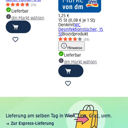
(11)
Lieferbar
1,25 €
dm Markt wählen
15 St (0,08 € je 1 St)
Denkmit
WC
Desinfektionstücher, 15
St
Biozidprodukt
(33)
Hinweise
Lieferbar
dm Markt wählen
Lieferung am selben Tag in Wien, Linz, Graz, uvm.
Zur Express-Lieferung