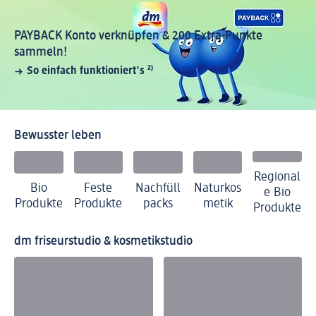
PAYBACK Konto verknüpfen & 200 Extra-Punkte
sammeln!
So einfach funktioniert's
²⁾
Bewusster leben
Regional
Bio
Feste
Nachfüll
Naturkos
e Bio
Produkte
Produkte
packs
metik
Produkte
dm friseurstudio & kosmetikstudio