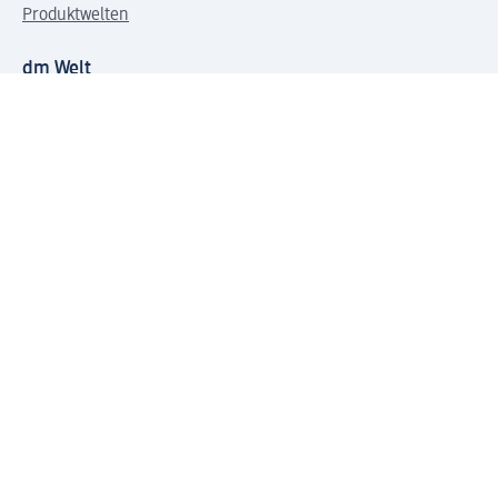
Produktwelten
dm Welt
Geprüft und zertifiziert
Zahlungsarten