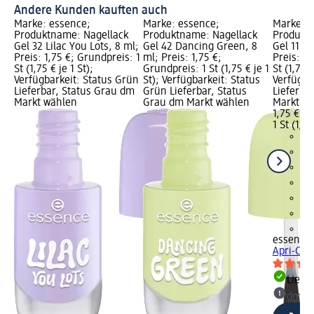
Andere Kunden kauften auch
Marke: essence;
Marke: essence;
Marke: e
Produktname: Nagellack
Produktname: Nagellack
Produktn
Gel 32 Lilac You Lots, 8 ml;
Gel 42 Dancing Green, 8
Gel 11 Ap
Preis: 1,75 €; Grundpreis: 1
ml; Preis: 1,75 €;
Preis: 1,
St (1,75 € je 1 St);
Grundpreis: 1 St (1,75 € je 1
St (1,75 €
Verfügbarkeit: Status Grün
St); Verfügbarkeit: Status
Verfügba
Lieferbar, Status Grau dm
Grün Lieferbar, Status
Lieferba
Markt wählen
Grau dm Markt wählen
Markt w
1,75 €
1 St (1,75
+3
essence
Apri-Cut
Liefe
dm Ma