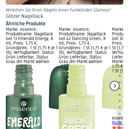
Verleihen Sie Ihren Nägeln einen funkelnden Glamour!
So
Glitzer Nagellack
Gl
Ähnliche Produkte
Marke: essence;
Marke: essence;
Marke: e
Produktname: Nagellack
Produktname: Nagellack
Produktn
Gel 13 Emerald Energy, 8
Gel 42 Dancing Green, 8
Gel 30 N
ml; Preis: 1,75 €;
ml; Preis: 1,75 €;
Preis: 1,
Grundpreis: 1 St (1,75 € je 1
Grundpreis: 1 St (1,75 € je 1
St (1,75 €
St); Verfügbarkeit: Status
St); Verfügbarkeit: Status
Verfügba
Grün Lieferbar, Status
Grün Lieferbar, Status
Lieferba
Grau dm Markt wählen
Grau dm Markt wählen
Markt w
1,75 €
1 St (1,75
+3
essence
Nude To 