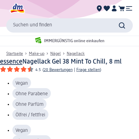
Suchen und finden
IMMERGÜNSTIG online einkaufen
Startseite
Make-up
Nägel
Nagellack
essence
Nagellack Gel 38 Mint To Chill, 8 ml
4.5
(
20 Bewertungen
|
Frage stellen
)
Vegan
Ohne Parabene
Ohne Parfüm
Ölfrei / fettfrei
Vegan