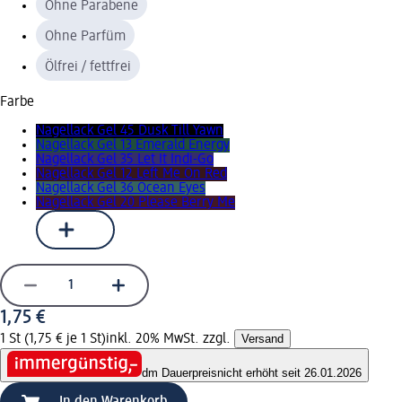
Ohne Parabene
Ohne Parfüm
Ölfrei / fettfrei
Farbe
Nagellack Gel 45 Dusk Till Yawn
Nagellack Gel 13 Emerald Energy
Nagellack Gel 35 Let It Indi-Go
Nagellack Gel 12 Left Me On Red
Nagellack Gel 36 Ocean Eyes
Nagellack Gel 20 Please Berry Me
1,75 €
1 St (1,75 € je 1 St)
inkl. 20% MwSt. zzgl.
Versand
dm Dauerpreis
nicht erhöht seit 26.01.2026