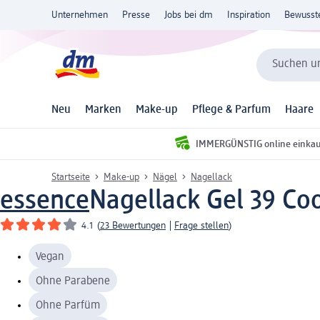
Unternehmen
Presse
Jobs bei dm
Inspiration
Bewusst
Suchen un
Neu
Marken
Make-up
Pflege & Parfum
Haare
IMMERGÜNSTIG online einka
Startseite
Make-up
Nägel
Nagellack
essence
Nagellack Gel 39 Coo
4.1
(
23 Bewertungen
|
Frage stellen
)
Vegan
Ohne Parabene
Ohne Parfüm