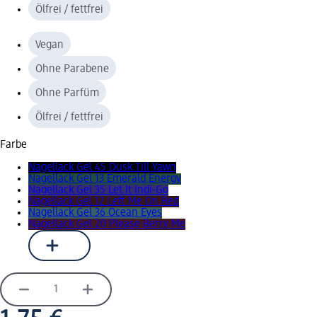
Ölfrei / fettfrei
Vegan
Ohne Parabene
Ohne Parfüm
Ölfrei / fettfrei
Farbe
Nagellack Gel 45 Dusk Till Yawn
Nagellack Gel 13 Emerald Energy
Nagellack Gel 35 Let It Indi-Go
Nagellack Gel 12 Left Me On Red
Nagellack Gel 36 Ocean Eyes
Nagellack Gel 20 Please Berry Me