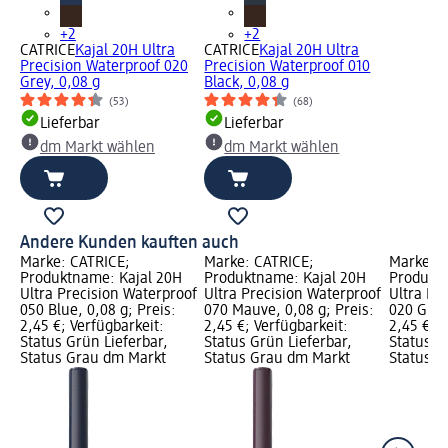
+2
+2
CATRICE
Kajal 20H Ultra
CATRICE
Kajal 20H Ultra
Precision Waterproof 020
Precision Waterproof 010
Grey, 0,08 g
Black, 0,08 g
(53)
(68)
Lieferbar
Lieferbar
dm Markt wählen
dm Markt wählen
Andere Kunden kauften auch
Marke: CATRICE;
Marke: CATRICE;
Marke: C
Produktname: Kajal 20H
Produktname: Kajal 20H
Produktn
Ultra Precision Waterproof
Ultra Precision Waterproof
Ultra Pr
050 Blue, 0,08 g; Preis:
070 Mauve, 0,08 g; Preis:
020 Grey,
2,45 €; Verfügbarkeit:
2,45 €; Verfügbarkeit:
2,45 €; V
Status Grün Lieferbar,
Status Grün Lieferbar,
Status G
Status Grau dm Markt
Status Grau dm Markt
Status G