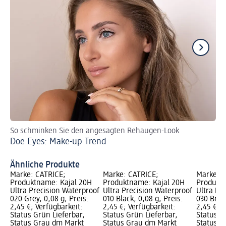
So schminken Sie den angesagten Rehaugen-Look
So
Doe Eyes: Make-up Trend
Si
Ähnliche Produkte
Marke: CATRICE;
Marke: CATRICE;
Marke: C
Produktname: Kajal 20H
Produktname: Kajal 20H
Produktn
Ultra Precision Waterproof
Ultra Precision Waterproof
Ultra Pr
020 Grey, 0,08 g; Preis:
010 Black, 0,08 g; Preis:
030 Brow
2,45 €; Verfügbarkeit:
2,45 €; Verfügbarkeit:
2,45 €; V
Status Grün Lieferbar,
Status Grün Lieferbar,
Status G
Status Grau dm Markt
Status Grau dm Markt
Status G