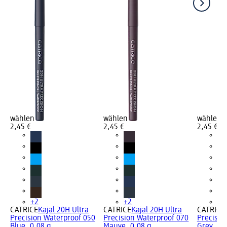
wählen
wählen
wählen
2,45 €
2,45 €
2,45 €
+2
+2
+2
CATRICE
Kajal 20H Ultra
CATRICE
Kajal 20H Ultra
CATRICE
Precision Waterproof 050
Precision Waterproof 070
Precisio
Blue, 0,08 g
Mauve, 0,08 g
Grey, 0,