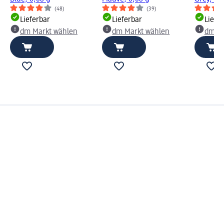
(48)
(39)
Lieferbar
Lieferbar
Liefe
dm Markt wählen
dm Markt wählen
dm Ma