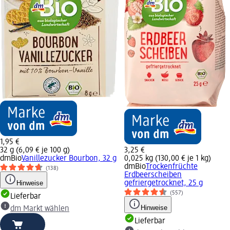
1,95 €
32 g (6,09 € je 100 g)
3,25 €
dmBio
Vanillezucker Bourbon, 32 g
0,025 kg (130,00 € je 1 kg)
dmBio
Trockenfrüchte
(138)
Erdbeerscheiben
Hinweise
gefriergetrocknet, 25 g
(557)
Lieferbar
Hinweise
dm Markt wählen
Lieferbar