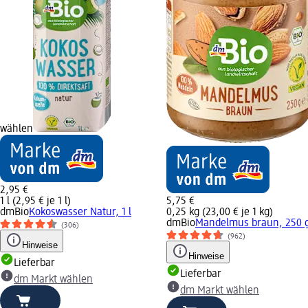
wählen
2,95 €
1 l (2,95 € je 1 l)
5,75 €
dmBio
Kokoswasser Natur, 1 l
0,25 kg (23,00 € je 1 kg)
dmBio
Mandelmus braun, 250 
(306)
(962)
Hinweise
Hinweise
Lieferbar
Lieferbar
dm Markt wählen
dm Markt wählen