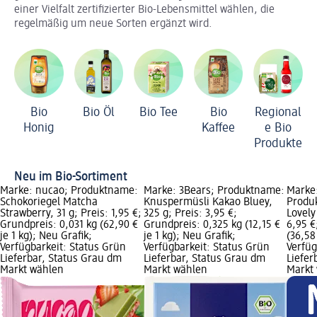
einer Vielfalt zertifizierter Bio-Lebensmittel wählen, die
regelmäßig um neue Sorten ergänzt wird.
Bio
Bio Öl
Bio Tee
Bio
Regional
Honig
Kaffee
e Bio
Produkte
Neu im Bio-Sortiment
Marke: nucao; Produktname:
Marke: 3Bears; Produktname:
Marke
Schokoriegel Matcha
Knuspermüsli Kakao Bluey,
Produ
Strawberry, 31 g; Preis: 1,95 €;
325 g; Preis: 3,95 €;
Lovely
Grundpreis: 0,031 kg (62,90 €
Grundpreis: 0,325 kg (12,15 €
6,95 €
je 1 kg); Neu Grafik;
je 1 kg); Neu Grafik;
(36,58
Verfügbarkeit: Status Grün
Verfügbarkeit: Status Grün
Verfüg
Lieferbar, Status Grau dm
Lieferbar, Status Grau dm
Liefer
Markt wählen
Markt wählen
Markt