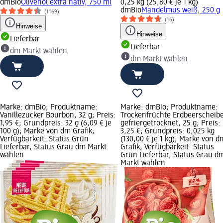
dmBio
Olivenöl extra nativ, 750 ml
0,25 kg (25,80 € je 1 kg)
dmBio
Mandelmus weiß, 250 g
(1169)
(16)
Hinweise
Hinweise
Lieferbar
Lieferbar
dm Markt wählen
dm Markt wählen
Marke: dmBio; Produktname:
Marke: dmBio; Produktname:
Vanillezucker Bourbon, 32 g; Preis:
Trockenfrüchte Erdbeerscheib
1,95 €; Grundpreis: 32 g (6,09 € je
gefriergetrocknet, 25 g; Preis:
100 g); Marke von dm Grafik;
3,25 €; Grundpreis: 0,025 kg
Verfügbarkeit: Status Grün
(130,00 € je 1 kg); Marke von d
Lieferbar, Status Grau dm Markt
Grafik; Verfügbarkeit: Status
wählen
Grün Lieferbar, Status Grau d
Markt wählen