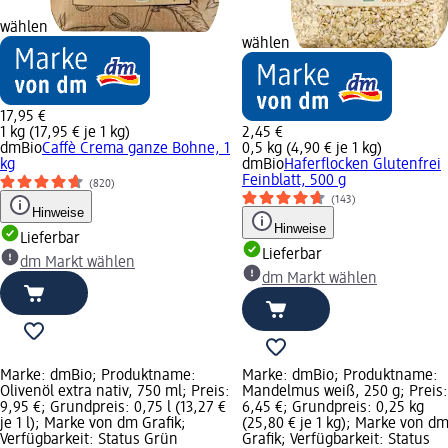
wählen
wählen
17,95 €
1 kg (17,95 € je 1 kg)
2,45 €
dmBio
Caffè Crema ganze Bohne, 1
0,5 kg (4,90 € je 1 kg)
kg
dmBio
Haferflocken Glutenfrei
Feinblatt, 500 g
(820)
(143)
Hinweise
Hinweise
Lieferbar
Lieferbar
dm Markt wählen
dm Markt wählen
Marke: dmBio; Produktname:
Marke: dmBio; Produktname:
Olivenöl extra nativ, 750 ml; Preis:
Mandelmus weiß, 250 g; Preis:
9,95 €; Grundpreis: 0,75 l (13,27 €
6,45 €; Grundpreis: 0,25 kg
je 1 l); Marke von dm Grafik;
(25,80 € je 1 kg); Marke von d
Verfügbarkeit: Status Grün
Grafik; Verfügbarkeit: Status