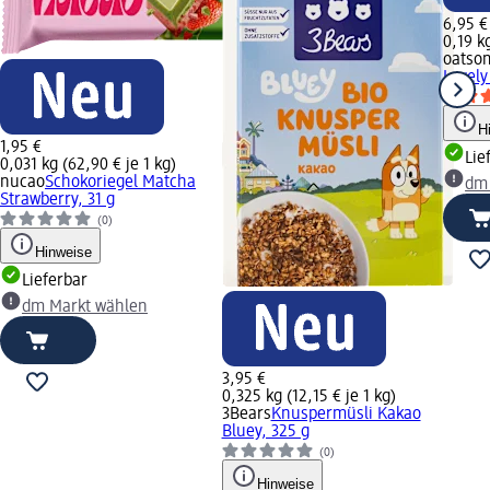
6,95 €
0,19 kg
oatso
Lovely
H
1,95 €
Lie
0,031 kg (62,90 € je 1 kg)
nucao
Schokoriegel Matcha
dm
Strawberry, 31 g
(0)
Hinweise
Lieferbar
dm Markt wählen
3,95 €
0,325 kg (12,15 € je 1 kg)
3Bears
Knuspermüsli Kakao
Bluey, 325 g
(0)
Hinweise