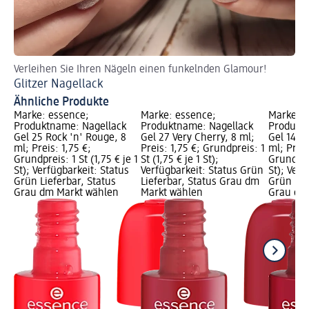
Verleihen Sie Ihren Nägeln einen funkelnden Glamour!
So
Glitzer Nagellack
Gl
Ähnliche Produkte
Marke: essence;
Marke: essence;
Marke: e
Produktname: Nagellack
Produktname: Nagellack
Produktn
Gel 25 Rock 'n' Rouge, 8
Gel 27 Very Cherry, 8 ml;
Gel 14 M
ml; Preis: 1,75 €;
Preis: 1,75 €; Grundpreis: 1
ml; Preis
Grundpreis: 1 St (1,75 € je 1
St (1,75 € je 1 St);
Grundprei
St); Verfügbarkeit: Status
Verfügbarkeit: Status Grün
St); Verf
Grün Lieferbar, Status
Lieferbar, Status Grau dm
Grün Lie
Grau dm Markt wählen
Markt wählen
Grau dm