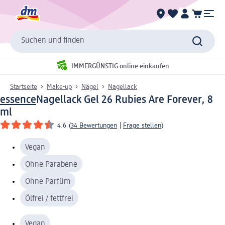
Suchen und finden
IMMERGÜNSTIG online einkaufen
Startseite
Make-up
Nägel
Nagellack
essence
Nagellack Gel 26 Rubies Are Forever, 8
ml
4.6
(
34 Bewertungen
|
Frage stellen
)
Vegan
Ohne Parabene
Ohne Parfüm
Ölfrei / fettfrei
Vegan