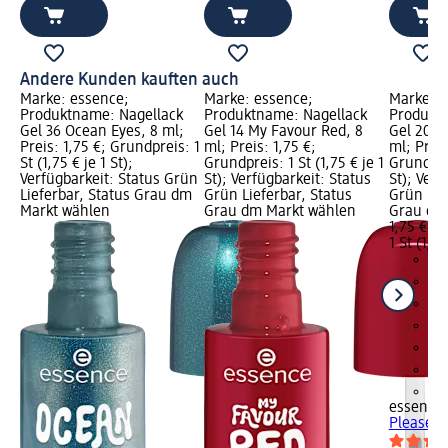
Andere Kunden kauften auch
Marke: essence;
Marke: essence;
Marke: e
Produktname: Nagellack
Produktname: Nagellack
Produktn
Gel 36 Ocean Eyes, 8 ml;
Gel 14 My Favour Red, 8
Gel 20 P
Preis: 1,75 €; Grundpreis: 1
ml; Preis: 1,75 €;
ml; Preis
St (1,75 € je 1 St);
Grundpreis: 1 St (1,75 € je 1
Grundprei
Verfügbarkeit: Status Grün
St); Verfügbarkeit: Status
St); Verf
Lieferbar, Status Grau dm
Grün Lieferbar, Status
Grün Lie
Markt wählen
Grau dm Markt wählen
Grau dm
1,75 €
1 St (1,75
+3
essence
Please B