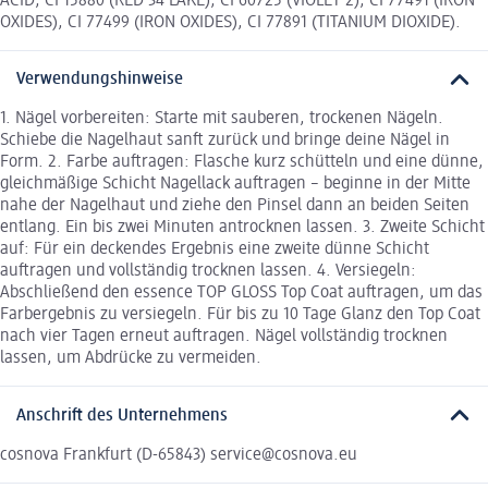
ACID, CI 15880 (RED 34 LAKE), CI 60725 (VIOLET 2), CI 77491 (IRON
OXIDES), CI 77499 (IRON OXIDES), CI 77891 (TITANIUM DIOXIDE).
Verwendungshinweise
1. Nägel vorbereiten: Starte mit sauberen, trockenen Nägeln.
Schiebe die Nagelhaut sanft zurück und bringe deine Nägel in
Form. 2. Farbe auftragen: Flasche kurz schütteln und eine dünne,
gleichmäßige Schicht Nagellack auftragen – beginne in der Mitte
nahe der Nagelhaut und ziehe den Pinsel dann an beiden Seiten
entlang. Ein bis zwei Minuten antrocknen lassen. 3. Zweite Schicht
auf: Für ein deckendes Ergebnis eine zweite dünne Schicht
auftragen und vollständig trocknen lassen. 4. Versiegeln:
Abschließend den essence TOP GLOSS Top Coat auftragen, um das
Farbergebnis zu versiegeln. Für bis zu 10 Tage Glanz den Top Coat
nach vier Tagen erneut auftragen. Nägel vollständig trocknen
lassen, um Abdrücke zu vermeiden.
Anschrift des Unternehmens
cosnova Frankfurt (D-65843) service@cosnova.eu