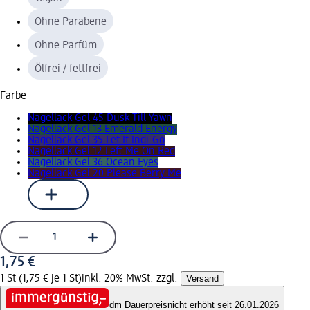
Ohne Parabene
Ohne Parfüm
Ölfrei / fettfrei
Farbe
Nagellack Gel 45 Dusk Till Yawn
Nagellack Gel 13 Emerald Energy
Nagellack Gel 35 Let It Indi-Go
Nagellack Gel 12 Left Me On Red
Nagellack Gel 36 Ocean Eyes
Nagellack Gel 20 Please Berry Me
1,75 €
1 St (1,75 € je 1 St)
inkl. 20% MwSt. zzgl.
Versand
dm Dauerpreis
nicht erhöht seit 26.01.2026