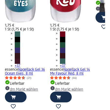
Liefe
dm Ma
1,75 €
1,75 €
1 St (1,75 € je 1 St)
1 St (1,75 € je 1 St)
+37
+37
essence
Nagellack Gel 36
essence
Nagellack Gel 14
Ocean Eyes, 8 ml
My Favour Red, 8 ml
(21)
(44)
Lieferbar
Lieferbar
dm Markt wählen
dm Markt wählen