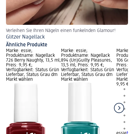
Verleihen Sie Ihren Nägeln einen funkelnden Glamour!
Fü
Glitzer Nagellack
Ve
Ähnliche Produkte
Marke: essie;
Marke: essie;
Marke: e
Produktname: Nagellack
Produktname: Nagellack
Produktn
726 Berry Naughty, 13,5 ml;
894 (Un)Guilty Pleasures,
106 Go O
Preis: 9,95 €;
13,5 ml; Preis: 9,95 €;
Preis: 9,
Verfügbarkeit: Status Grün
Verfügbarkeit: Status Grün
Verfügba
Lieferbar, Status Grau dm
Lieferbar, Status Grau dm
Lieferba
Markt wählen
Markt wählen
Markt w
9,95 €
+1
essie
Nag