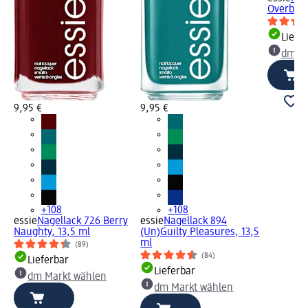
Overboar
Liefe
dm Ma
9,95 €
9,95 €
+108
+108
essie
Nagellack 726 Berry
essie
Nagellack 894
Naughty, 13,5 ml
(Un)Guilty Pleasures, 13,5
ml
(89)
(84)
Lieferbar
Lieferbar
dm Markt wählen
dm Markt wählen