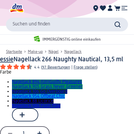
Suchen und finden
IMMERGÜNSTIG online einkaufen
Startseite
Make-up
Nägel
Nagellack
essie
Nagellack 266 Naughty Nautical, 13,5 ml
4.4
(
97 Bewertungen
|
Frage stellen
)
Farbe
Nagellack 894 (Un)Guilty Pleasures
Nagellack 905 Grass Never Greener
Nagellack 106 Go Overboard
Nagellack 954 Offbeat Chic
Nagellack 88 Licorice
Nagellack 906 Push Play