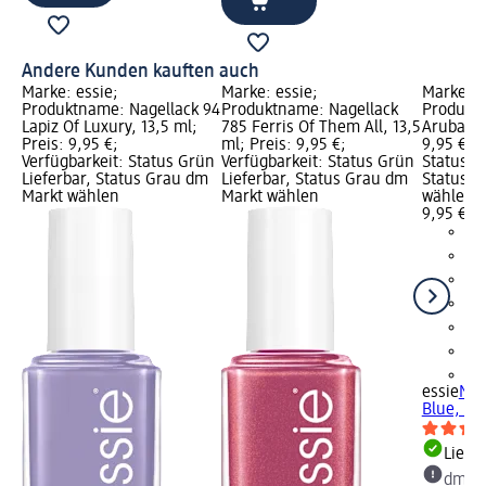
Andere Kunden kauften auch
Marke: essie;
Marke: essie;
Marke: e
Produktname: Nagellack 94
Produktname: Nagellack
Produktn
Lapiz Of Luxury, 13,5 ml;
785 Ferris Of Them All, 13,5
Aruba Bl
Preis: 9,95 €;
ml; Preis: 9,95 €;
9,95 €; V
Verfügbarkeit: Status Grün
Verfügbarkeit: Status Grün
Status G
Lieferbar, Status Grau dm
Lieferbar, Status Grau dm
Status G
Markt wählen
Markt wählen
wählen
9,95 €
+1
essie
Nag
Blue, 13
Liefe
dm Ma