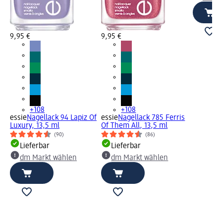
9,95 €
9,95 €
+108
+108
essie
Nagellack 94 Lapiz Of
essie
Nagellack 785 Ferris
Luxury, 13,5 ml
Of Them All, 13,5 ml
(90)
(86)
Lieferbar
Lieferbar
dm Markt wählen
dm Markt wählen