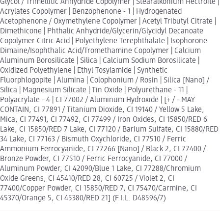
Glycol / Trimellitic Anhydride Copolymer | Stearalkonium Hectroite |
Acrylates Copolymer | Benzophenone - 1 | Hydrogenated
Acetophenone / Oxymethylene Copolymer | Acetyl Tributyl Citrate |
Dimethicone | Phthalic Anhydride/Glycerin/Glycidyl Decanoate
Copolymer Citric Acid | Polyethylene Terephthalate | Isophorone
Dimaine/Isophthalic Acid/Tromethamine Copolymer | Calcium
Aluminum Borosilicate | Silica | Calcium Sodium Borosilicate |
Oxidized Polyethylene | Ethyl Tosylamide | Synthetic
Fluorphlogopite | Alumina | Colophonium / Rosin | Silica [Nano] /
Silica | Magnesium Silicate | Tin Oxide | Polyurethane - 11 |
Polyacrylate - 4 | CI 77002 / Aluminum Hydroxide | [+ / - MAY
CONTAIN, CI 77891 / Titanium Dioxide, CI 19140 / Yellow 5 Lake,
Mica, CI 77491, CI 77492, CI 77499 / Iron Oxides, CI 15850/RED 6
Lake, CI 15850/RED 7 Lake, CI 77120 / Barium Sulfate, CI 15880/RED
34 Lake, CI 77163 / Bismuth Oxychloride, CI 77510 / Ferric
Ammonium Ferrocyanide, CI 77266 [Nano] / Black 2, CI 77400 /
Bronze Powder, CI 77510 / Ferric Ferrocyanide, CI 77000 /
Aluminum Powder, CI 42090/Blue 1 Lake, CI 77288/Chromium
Oxide Greens, CI 45410/RED 28, CI 60725 / Violet 2, CI
77400/Copper Powder, CI 15850/RED 7, CI 75470/Carmine, CI
45370/Orange 5, CI 45380/RED 21] (F.I.L. D48596/7)