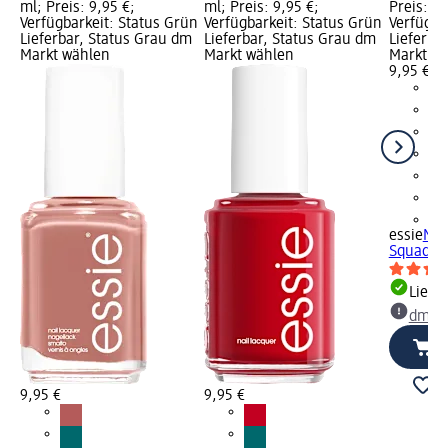
ml; Preis: 9,95 €;
ml; Preis: 9,95 €;
Preis: 9,
Verfügbarkeit: Status Grün
Verfügbarkeit: Status Grün
Verfügba
Lieferbar, Status Grau dm
Lieferbar, Status Grau dm
Lieferba
Markt wählen
Markt wählen
Markt w
9,95 €
+1
essie
Nag
Squad, 1
Liefe
dm Ma
9,95 €
9,95 €