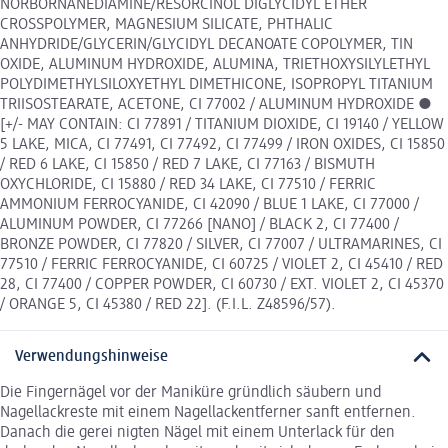
NORBORNANEDIAMINE/RESORCINOL DIGLYCIDYL ETHER
CROSSPOLYMER, MAGNESIUM SILICATE, PHTHALIC
ANHYDRIDE/GLYCERIN/GLYCIDYL DECANOATE COPOLYMER, TIN
OXIDE, ALUMINUM HYDROXIDE, ALUMINA, TRIETHOXYSILYLETHYL
POLYDIMETHYLSILOXYETHYL DIMETHICONE, ISOPROPYL TITANIUM
TRIISOSTEARATE, ACETONE, CI 77002 / ALUMINUM HYDROXIDE ●
[+/- MAY CONTAIN: CI 77891 / TITANIUM DIOXIDE, CI 19140 / YELLOW
5 LAKE, MICA, CI 77491, CI 77492, CI 77499 / IRON OXIDES, CI 15850
/ RED 6 LAKE, CI 15850 / RED 7 LAKE, CI 77163 / BISMUTH
OXYCHLORIDE, CI 15880 / RED 34 LAKE, CI 77510 / FERRIC
AMMONIUM FERROCYANIDE, CI 42090 / BLUE 1 LAKE, CI 77000 /
ALUMINUM POWDER, CI 77266 [NANO] / BLACK 2, CI 77400 /
BRONZE POWDER, CI 77820 / SILVER, CI 77007 / ULTRAMARINES, CI
77510 / FERRIC FERROCYANIDE, CI 60725 / VIOLET 2, CI 45410 / RED
28, CI 77400 / COPPER POWDER, CI 60730 / EXT. VIOLET 2, CI 45370
/ ORANGE 5, CI 45380 / RED 22]. (F.I.L. Z48596/57).
Verwendungshinweise
Die Fingernägel vor der Maniküre gründlich säubern und
Nagellackreste mit einem Nagellackentferner sanft entfernen.
Danach die gerei nigten Nägel mit einem Unterlack für den