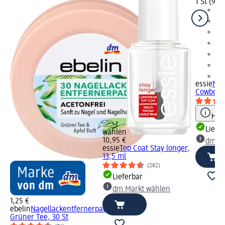
1 St (9,95
+1
essie
Nag
Cowboy, 
Hinw
Liefe
wählen
10,95 €
dm Ma
essie
Top Coat Stay longer,
13,5 ml
(282)
Lieferbar
dm Markt wählen
1,25 €
ebelin
Nagellackentfernerpads
Grüner Tee, 30 St