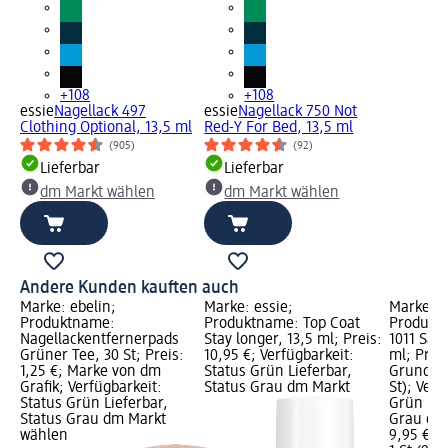
+108
+108
essie
Nagellack 497
essie
Nagellack 750 Not
Clothing Optional, 13,5 ml
Red-Y For Bed, 13,5 ml
(905)
(92)
Lieferbar
Lieferbar
dm Markt wählen
dm Markt wählen
Andere Kunden kauften auch
Marke: ebelin;
Marke: essie;
Marke: e
Produktname:
Produktname: Top Coat
Produktn
Nagellackentfernerpads
Stay longer, 13,5 ml; Preis:
1011 Sav
Grüner Tee, 30 St; Preis:
10,95 €; Verfügbarkeit:
ml; Preis
1,25 €; Marke von dm
Status Grün Lieferbar,
Grundprei
Grafik; Verfügbarkeit:
Status Grau dm Markt
St); Verf
Status Grün Lieferbar,
Grün Lie
Status Grau dm Markt
Grau dm
wählen
9,95 €