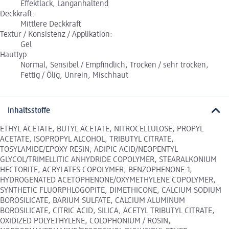
Effektlack, Langanhaltend
Deckkraft:
Mittlere Deckkraft
Textur / Konsistenz / Applikation:
Gel
Hauttyp:
Normal, Sensibel / Empfindlich, Trocken / sehr trocken,
Fettig / Ölig, Unrein, Mischhaut
Inhaltsstoffe
ETHYL ACETATE, BUTYL ACETATE, NITROCELLULOSE, PROPYL
ACETATE, ISOPROPYL ALCOHOL, TRIBUTYL CITRATE,
TOSYLAMIDE/EPOXY RESIN, ADIPIC ACID/NEOPENTYL
GLYCOL/TRIMELLITIC ANHYDRIDE COPOLYMER, STEARALKONIUM
HECTORITE, ACRYLATES COPOLYMER, BENZOPHENONE-1,
HYDROGENATED ACETOPHENONE/OXYMETHYLENE COPOLYMER,
SYNTHETIC FLUORPHLOGOPITE, DIMETHICONE, CALCIUM SODIUM
BOROSILICATE, BARIUM SULFATE, CALCIUM ALUMINUM
BOROSILICATE, CITRIC ACID, SILICA, ACETYL TRIBUTYL CITRATE,
OXIDIZED POLYETHYLENE, COLOPHONIUM / ROSIN,