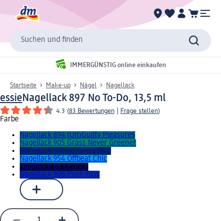
Suchen und finden
IMMERGÜNSTIG online einkaufen
Startseite
Make-up
Nägel
Nagellack
essie
Nagellack 897 No To-Do, 13,5 ml
4.3
(
83 Bewertungen
|
Frage stellen
)
Farbe
Nagellack 894 (Un)Guilty Pleasures
Nagellack 905 Grass Never Greener
Nagellack 106 Go Overboard
Nagellack 954 Offbeat Chic
Nagellack 88 Licorice
Nagellack 906 Push Play