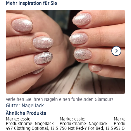
Mehr Inspiration für Sie
Verleihen Sie Ihren Nägeln einen funkelnden Glamour!
Fü
Glitzer Nagellack
Ve
Ähnliche Produkte
Marke: essie;
Marke: essie;
Marke: e
Produktname: Nagellack
Produktname: Nagellack
Produktn
497 Clothing Optional, 13,5
750 Not Red-Y For Bed, 13,5
953 Odd 