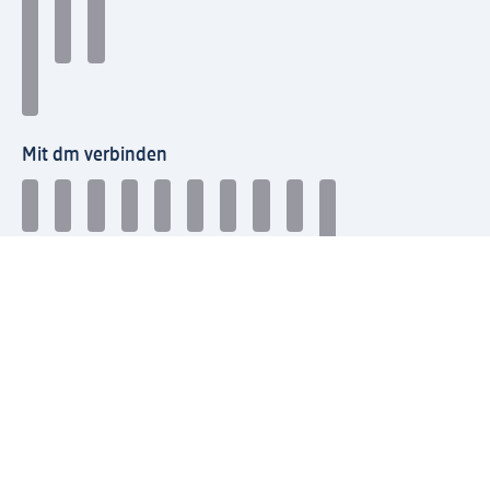
Mit dm verbinden
dm Newsletter: Keine Infos mehr verpassen
Jetzt zum dm Newsletter anmelden