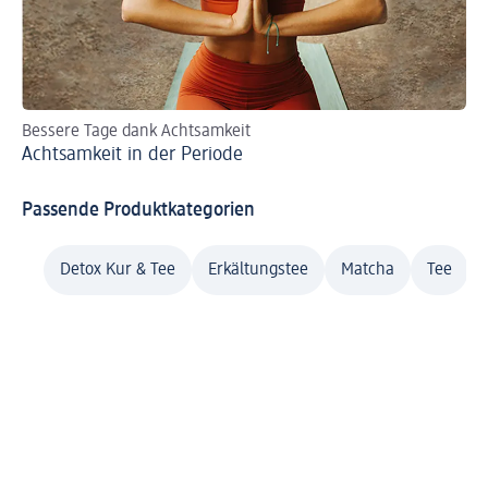
Bessere Tage dank Achtsamkeit
Sc
Achtsamkeit in der Periode
Ti
Passende Produktkategorien
Detox Kur & Tee
Erkältungstee
Matcha
Tee