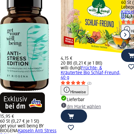
60 St (
Lebep
Kapsel
St
Nah
H
Lie
dm
4,15 €
20 Btl (0,21 € je 1 Btl)
willi dungl
Früchte- &
Kräutertee Bio Schlaf-Freund,
40 g
(2)
Hinweise
Lieferbar
dm Markt wählen
15,95 €
60 St (0,27 € je 1 St)
get your well being BY
BIOGENA
Kapseln Anti Stress