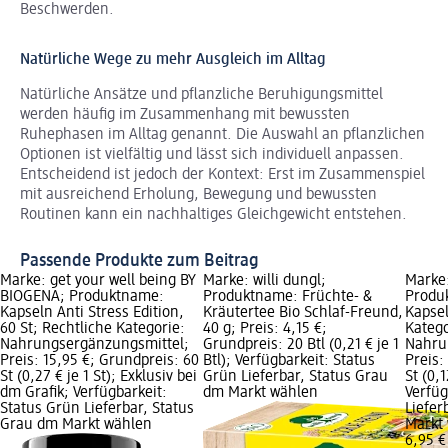
Beschwerden.
Natürliche Wege zu mehr Ausgleich im Alltag
Natürliche Ansätze und pflanzliche Beruhigungsmittel
werden häufig im Zusammenhang mit bewussten
Ruhephasen im Alltag genannt. Die Auswahl an pflanzlichen
Optionen ist vielfältig und lässt sich individuell anpassen.
Entscheidend ist jedoch der Kontext: Erst im Zusammenspiel
mit ausreichend Erholung, Bewegung und bewussten
Routinen kann ein nachhaltiges Gleichgewicht entstehen.
Passende Produkte zum Beitrag
Marke: get your well being BY
Marke: willi dungl;
Marke
BIOGENA; Produktname:
Produktname: Früchte- &
Produ
Kapseln Anti Stress Edition,
Kräutertee Bio Schlaf-Freund,
Kapsel
60 St; Rechtliche Kategorie:
40 g; Preis: 4,15 €;
Katego
Nahrungsergänzungsmittel;
Grundpreis: 20 Btl (0,21 € je 1
Nahru
Preis: 15,95 €; Grundpreis: 60
Btl); Verfügbarkeit: Status
Preis:
St (0,27 € je 1 St); Exklusiv bei
Grün Lieferbar, Status Grau
St (0,1
dm Grafik; Verfügbarkeit:
dm Markt wählen
Verfüg
Status Grün Lieferbar, Status
Liefer
Grau dm Markt wählen
Markt
6,95 €