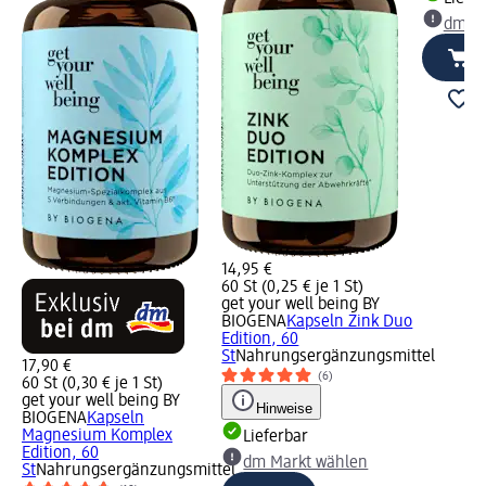
dm Ma
14,95 €
60 St (0,25 € je 1 St)
get your well being BY
BIOGENA
Kapseln Zink Duo
Edition, 60
St
Nahrungsergänzungsmittel
17,90 €
(6)
60 St (0,30 € je 1 St)
get your well being BY
Hinweise
BIOGENA
Kapseln
Magnesium Komplex
Lieferbar
Edition, 60
dm Markt wählen
St
Nahrungsergänzungsmittel