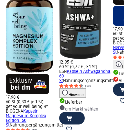
17,90 €
60 St (0,3
get your
BIOGEN
Nerven E
St
Nahrun
12,95 €
Hinw
60 St (0,22 € je 1 St)
ESN
Kapseln Ashwagandha,
Liefe
60
St
Nahrungsergänzungsmittel
Alle 
(30)
Hinweise
17,90 €
60 St (0,30 € je 1 St)
Lieferbar
get your well being BY
dm Markt wählen
BIOGENA
Kapseln
Magnesium Komplex
Edition, 60
St
Nahrungsergänzungsmittel