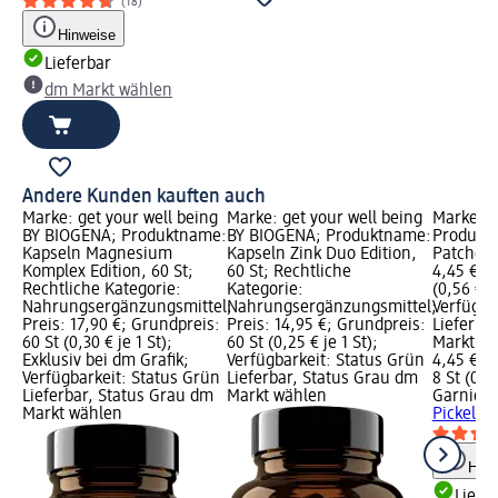
(18)
Hinweise
Lieferbar
dm Markt wählen
Andere Kunden kauften auch
Marke: get your well being
Marke: get your well being
Marke: G
BY BIOGENA; Produktname:
BY BIOGENA; Produktname:
Produktn
Kapseln Magnesium
Kapseln Zink Duo Edition,
Patches, 
Komplex Edition, 60 St;
60 St; Rechtliche
4,45 €; 
Rechtliche Kategorie:
Kategorie:
(0,56 € je
Nahrungsergänzungsmittel;
Nahrungsergänzungsmittel;
Verfügba
Preis: 17,90 €; Grundpreis:
Preis: 14,95 €; Grundpreis:
Lieferba
60 St (0,30 € je 1 St);
60 St (0,25 € je 1 St);
Markt w
Exklusiv bei dm Grafik;
Verfügbarkeit: Status Grün
4,45 €
Verfügbarkeit: Status Grün
Lieferbar, Status Grau dm
8 St (0,56
Lieferbar, Status Grau dm
Markt wählen
Garnier 
Markt wählen
Pickel Pa
Hinw
Liefe