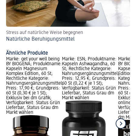
Stress auf natürliche Weise begegnen
Ti
Natürliche Beruhigungsmittel
Ei
Ähnliche Produkte
Marke: get your well being
Marke: ESN; Produktname:
Marke: g
BY BIOGENA; Produktname:
Kapseln Ashwagandha, 60
BY BIOG
Kapseln Magnesium
St; Rechtliche Kategorie:
Kapseln 
Komplex Edition, 60 St;
Nahrungsergänzungsmittel;
Edition, 
Rechtliche Kategorie:
Preis: 12,95 €; Grundpreis:
Kategori
Nahrungsergänzungsmittel;
60 St (0,22 € je 1 St);
Nahrung
Preis: 17,90 €; Grundpreis:
Verfügbarkeit: Status Grün
Preis: 1
60 St (0,30 € je 1 St);
Lieferbar, Status Grau dm
60 St (0,3
Exklusiv bei dm Grafik;
Markt wählen
Exklusiv
Verfügbarkeit: Status Grün
online er
Lieferbar, Status Grau dm
Verfügba
Markt wählen
Lieferbar
dm Märk