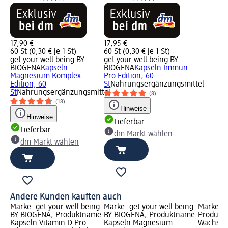
17,90 €
17,95 €
60 St (0,30 € je 1 St)
60 St (0,30 € je 1 St)
get your well being BY
get your well being BY
BIOGENA
Kapseln
BIOGENA
Kapseln Immun
Magnesium Komplex
Pro Edition, 60
Edition, 60
St
Nahrungsergänzungsmittel
St
Nahrungsergänzungsmittel
(8)
(18)
Hinweise
Hinweise
Lieferbar
Lieferbar
dm Markt wählen
dm Markt wählen
Andere Kunden kauften auch
Marke: get your well being
Marke: get your well being
Marke: P
BY BIOGENA; Produktname:
BY BIOGENA; Produktname:
Produkt
Kapseln Vitamin D Pro
Kapseln Magnesium
Wachsstr