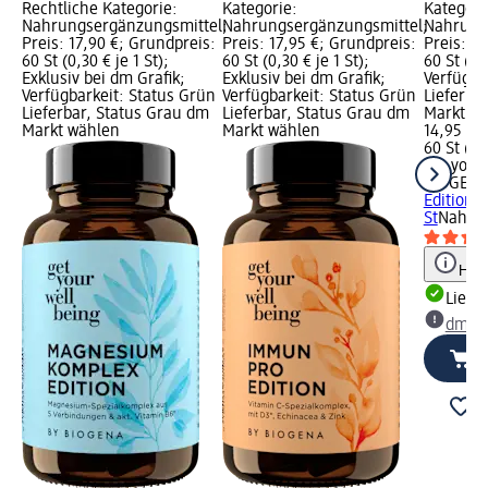
Rechtliche Kategorie:
Kategorie:
Kategori
Nahrungsergänzungsmittel;
Nahrungsergänzungsmittel;
Nahrung
Preis: 17,90 €; Grundpreis:
Preis: 17,95 €; Grundpreis:
Preis: 1
60 St (0,30 € je 1 St);
60 St (0,30 € je 1 St);
60 St (0,2
Exklusiv bei dm Grafik;
Exklusiv bei dm Grafik;
Verfügba
Verfügbarkeit: Status Grün
Verfügbarkeit: Status Grün
Lieferba
Lieferbar, Status Grau dm
Lieferbar, Status Grau dm
Markt w
Markt wählen
Markt wählen
14,95 €
60 St (0,
get your
BIOGEN
Edition, 
St
Nahrun
Hinw
Liefe
dm Ma