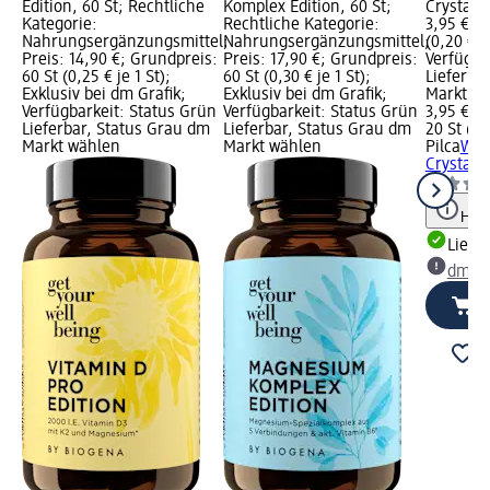
Edition, 60 St; Rechtliche
Komplex Edition, 60 St;
Crystal, 
Kategorie:
Rechtliche Kategorie:
3,95 €; 
Nahrungsergänzungsmittel;
Nahrungsergänzungsmittel;
(0,20 € je
Preis: 14,90 €; Grundpreis:
Preis: 17,90 €; Grundpreis:
Verfügba
60 St (0,25 € je 1 St);
60 St (0,30 € je 1 St);
Lieferba
Exklusiv bei dm Grafik;
Exklusiv bei dm Grafik;
Markt w
Verfügbarkeit: Status Grün
Verfügbarkeit: Status Grün
3,95 €
Lieferbar, Status Grau dm
Lieferbar, Status Grau dm
20 St (0,
Markt wählen
Markt wählen
Pilca
Wac
Crystal, 
Hinw
Liefe
dm Ma