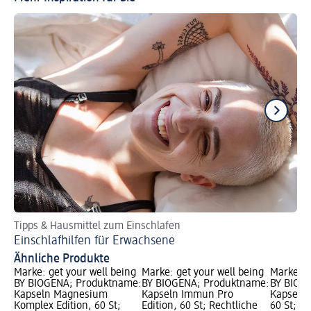
Tipps & Hausmittel zum Einschlafen
Nä
Einschlafhilfen für Erwachsene
Sc
Ähnliche Produkte
Marke: get your well being
Marke: get your well being
Marke: g
BY BIOGENA; Produktname:
BY BIOGENA; Produktname:
BY BIOG
Kapseln Magnesium
Kapseln Immun Pro
Kapseln 
Komplex Edition, 60 St;
Edition, 60 St; Rechtliche
60 St; R