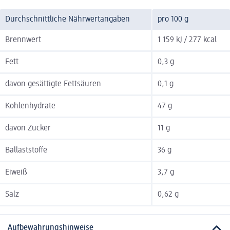
Durchschnittliche Nährwertangaben
pro 100 g
Brennwert
1 159 kJ / 277 kcal
Fett
0,3 g
davon gesättigte Fettsäuren
0,1 g
Kohlenhydrate
47 g
davon Zucker
11 g
Ballaststoffe
36 g
Eiweiß
3,7 g
Salz
0,62 g
Aufbewahrungshinweise