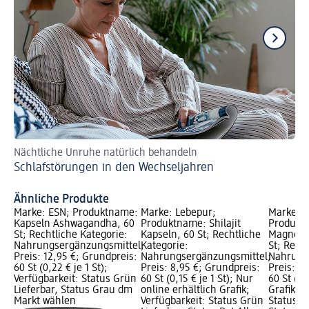
Nächtliche Unruhe natürlich behandeln
Wi
Schlafstörungen in den Wechseljahren
Au
5 
Ähnliche Produkte
Marke: ESN; Produktname:
Marke: Lebepur;
Marke: L
Kapseln Ashwagandha, 60
Produktname: Shilajit
Produkt
St; Rechtliche Kategorie:
Kapseln, 60 St; Rechtliche
Magnesi
Nahrungsergänzungsmittel;
Kategorie:
St; Rech
Preis: 12,95 €; Grundpreis:
Nahrungsergänzungsmittel;
Nahrung
60 St (0,22 € je 1 St);
Preis: 8,95 €; Grundpreis:
Preis: 5
Verfügbarkeit: Status Grün
60 St (0,15 € je 1 St); Nur
60 St (0,
Lieferbar, Status Grau dm
online erhältlich Grafik;
Grafik; V
Markt wählen
Verfügbarkeit: Status Grün
Status G