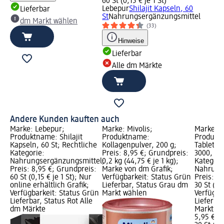
60 St (0,15 € je 1 St)
Lebepur
Shilajit Kapseln, 60
Lieferbar
St
Nahrungsergänzungsmittel
dm Markt wählen
(33)
Hinweise
Lieferbar
Alle dm Märkte
Andere Kunden kauften auch
Marke: Lebepur;
Marke: Mivolis;
Marke: t
Produktname: Shilajit
Produktname:
Produktn
Kapseln, 60 St; Rechtliche
Kollagenpulver, 200 g;
Tablette
Kategorie:
Preis: 8,95 €; Grundpreis:
3000, 30 
Nahrungsergänzungsmittel;
0,2 kg (44,75 € je 1 kg);
Kategori
Preis: 8,95 €; Grundpreis:
Marke von dm Grafik;
Nahrung
60 St (0,15 € je 1 St); Nur
Verfügbarkeit: Status Grün
Preis: 5
online erhältlich Grafik;
Lieferbar, Status Grau dm
30 St (0,2
Verfügbarkeit: Status Grün
Markt wählen
Verfügba
Lieferbar, Status Rot Alle
Lieferba
dm Märkte
Markt w
5,95 €