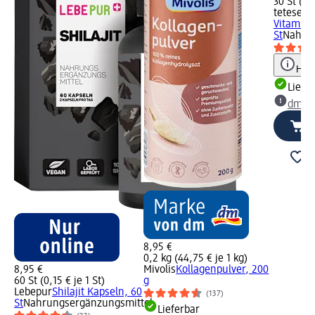
30 St (0,2
tetesept
Vitamin 
St
Nahrun
Hinw
Liefe
dm Ma
8,95 €
0,2 kg (44,75 € je 1 kg)
8,95 €
Mivolis
Kollagenpulver, 200
60 St (0,15 € je 1 St)
g
Lebepur
Shilajit Kapseln, 60
(137)
St
Nahrungsergänzungsmittel
Lieferbar