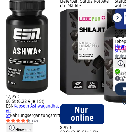
Lieferbar, Status Rot Alle
Status G
dm Märkte
wählen
5,95 €
60 St (0,1
Lebepur
Magnesi
St
Nahrun
Hinw
Liefe
dm Ma
12,95 €
60 St (0,22 € je 1 St)
ESN
Kapseln Ashwagandha,
60
St
Nahrungsergänzungsmittel
(32)
8,95 €
Hinweise