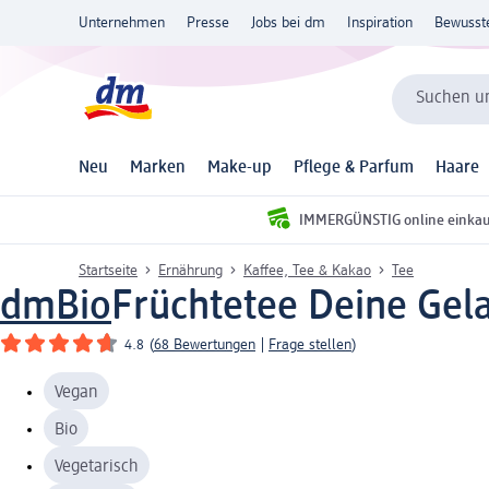
Unternehmen
Presse
Jobs bei dm
Inspiration
Bewusst
Suchen un
Neu
Marken
Make-up
Pflege & Parfum
Haare
IMMERGÜNSTIG online einka
Startseite
Ernährung
Kaffee, Tee & Kakao
Tee
dmBio
Früchtetee Deine Gela
4.8
(
68 Bewertungen
|
Frage stellen
)
Vegan
Bio
Vegetarisch