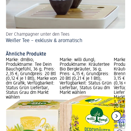
Der Champagner unter den Tees
Ei
Weißer Tee – exklusiv & aromatisch
am 
Ei
Ähnliche Produkte
Marke: dmBio;
Marke: willi dungl;
Marke: 
Produktname: Tee Dein
Produktname: Kräutertee
Produkt
Bauchgefühl, 36 g; Preis:
Bio Bergkräuter, 36 g;
Kräuterg
2,35 €; Grundpreis: 20 Btl
Preis: 4,15 €; Grundpreis:
Brenness
(0,12 € je 1 Btl); Marke von
20 Btl (0,21 € je 1 Btl);
3,15 €; G
dm Grafik; Verfügbarkeit:
Verfügbarkeit: Status Grün
(0,16 € je
Status Grün Lieferbar,
Lieferbar, Status Grau dm
Verfügba
Status Grau dm Markt
Markt wählen
Lieferba
wählen
Markt w
3,15 €
20 Btl (0,
Teekann
Kräuterg
Brenness