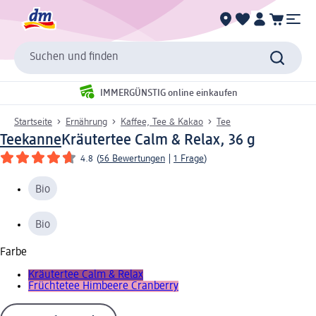
Suchen und finden
IMMERGÜNSTIG online einkaufen
Startseite
Ernährung
Kaffee, Tee & Kakao
Tee
Teekanne
Kräutertee Calm & Relax, 36 g
4.8
(
56 Bewertungen
|
1 Frage
)
Bio
Bio
Farbe
Kräutertee Calm & Relax
Früchtetee Himbeere Cranberry