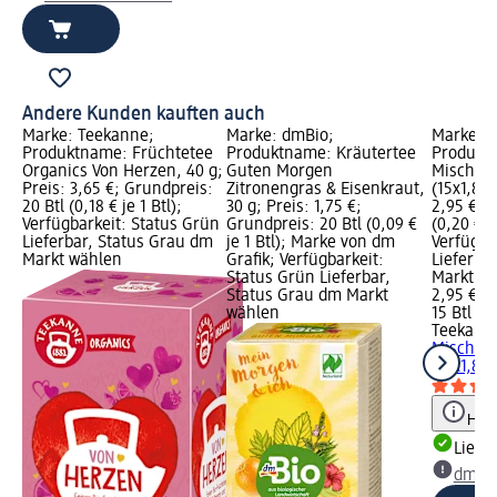
Andere Kunden kauften auch
Marke: Teekanne;
Marke: dmBio;
Marke: 
Produktname: Früchtetee
Produktname: Kräutertee
Produktn
Organics Von Herzen, 40 g;
Guten Morgen
Mischung
Preis: 3,65 €; Grundpreis:
Zitronengras & Eisenkraut,
(15x1,8g)
20 Btl (0,18 € je 1 Btl);
30 g; Preis: 1,75 €;
2,95 €; G
Verfügbarkeit: Status Grün
Grundpreis: 20 Btl (0,09 €
(0,20 € je
Lieferbar, Status Grau dm
je 1 Btl); Marke von dm
Verfügba
Markt wählen
Grafik; Verfügbarkeit:
Lieferba
Status Grün Lieferbar,
Markt w
Status Grau dm Markt
2,95 €
wählen
15 Btl (0,
Teekann
Mischung
(15x1,8g)
Hinw
Liefe
dm Ma