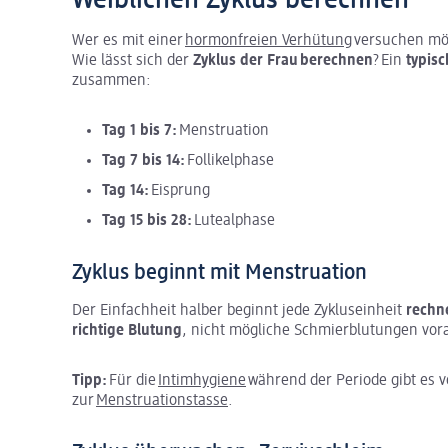
Wer es mit einer
hormonfreien Verhütung
versuchen möc
Wie lässt sich der
Zyklus der Frau berechnen
? Ein
typis
zusammen:
Tag 1 bis 7:
Menstruation
Tag 7 bis 14:
Follikelphase
Tag 14:
Eisprung
Tag 15 bis 28:
Lutealphase
Zyklus beginnt mit Menstruation
Der Einfachheit halber beginnt jede Zykluseinheit
rechn
richtige Blutung
, nicht mögliche Schmierblutungen vor
Tipp:
Für die
Intimhygiene
während der Periode gibt es 
zur
Menstruationstasse
.