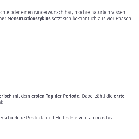
hte oder einen Kinderwunsch hat, möchte natürlich wissen:
cher Menstruationszyklus
setzt sich bekanntlich aus vier Phasen
erisch
mit dem
ersten Tag der Periode
. Dabei zählt die
erste
ab.
verschiedene Produkte und Methoden: von
Tampons
bis