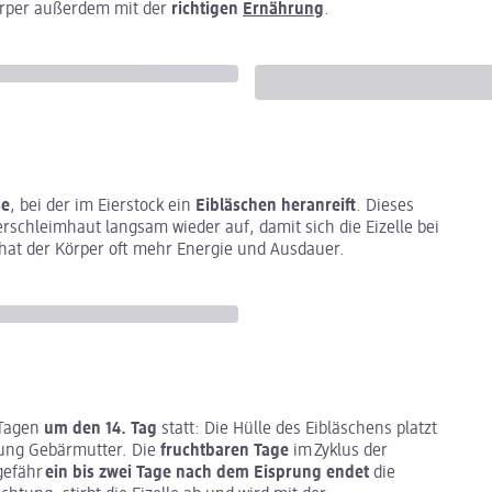
Körper außerdem mit der
richtigen
Ernährung
.
se
, bei der im Eierstock ein
Eibläschen heranreift
. Dieses
terschleimhaut langsam wieder auf, damit sich die Eizelle bei
 hat der Körper oft mehr Energie und Ausdauer.
 Tagen
um den 14. Tag
statt: Die Hülle des Eibläschens platzt
htung Gebärmutter. Die
fruchtbaren Tage
im Zyklus der
gefähr
ein bis zwei Tage nach dem Eisprung endet
die