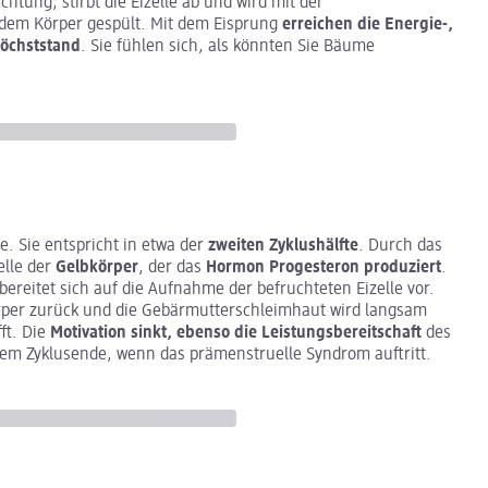
htung, stirbt die Eizelle ab und wird mit der
dem Körper gespült. Mit dem Eisprung
erreichen die Energie-,
öchststand
. Sie fühlen sich, als könnten Sie Bäume
e. Sie entspricht in etwa der
zweiten Zyklushälfte
. Durch das
elle der
Gelbkörper
, der das
Hormon Progesteron produziert
.
ereitet sich auf die Aufnahme der befruchteten Eizelle vor.
örper zurück und die Gebärmutterschleimhaut wird langsam
ft. Die
Motivation sinkt, ebenso die Leistungsbereitschaft
des
dem Zyklusende, wenn das prämenstruelle Syndrom auftritt.