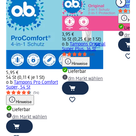
o.b.
Tamp
Super, 16
Hinw
Liefe
3,95 €
dm Ma
16 St (0,25 € je 1 St)
o.b.
Tampons Original
Super Plus, 16 St
(68)
Hinweise
Lieferbar
5,95 €
54 St (0,11 € je 1 St)
dm Markt wählen
o.b.
Tampons Pro Comfort
Super, 54 St
(54)
Hinweise
Lieferbar
dm Markt wählen