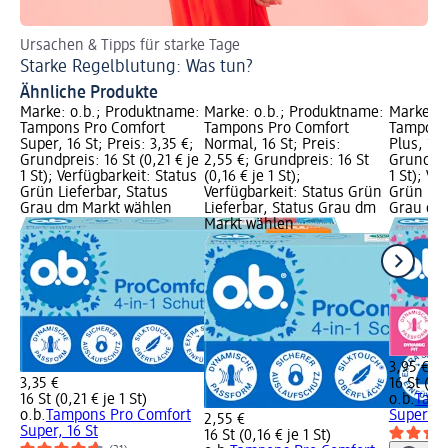
Ursachen & Tipps für starke Tage
An
Starke Regelblutung: Was tun?
Di
Ähnliche Produkte
Marke: o.b.; Produktname:
Marke: o.b.; Produktname:
Marke: o
Tampons Pro Comfort
Tampons Pro Comfort
Tampons 
Super, 16 St; Preis: 3,35 €;
Normal, 16 St; Preis:
Plus, 16 
Grundpreis: 16 St (0,21 € je
2,55 €; Grundpreis: 16 St
Grundprei
1 St); Verfügbarkeit: Status
(0,16 € je 1 St);
1 St); Ve
Grün Lieferbar, Status
Verfügbarkeit: Status Grün
Grün Lie
Grau dm Markt wählen
Lieferbar, Status Grau dm
Grau dm
Markt wählen
3,95 €
3,35 €
16 St (0,2
16 St (0,21 € je 1 St)
o.b.
Tamp
o.b.
Tampons Pro Comfort
Super Pl
2,55 €
Super, 16 St
16 St (0,16 € je 1 St)