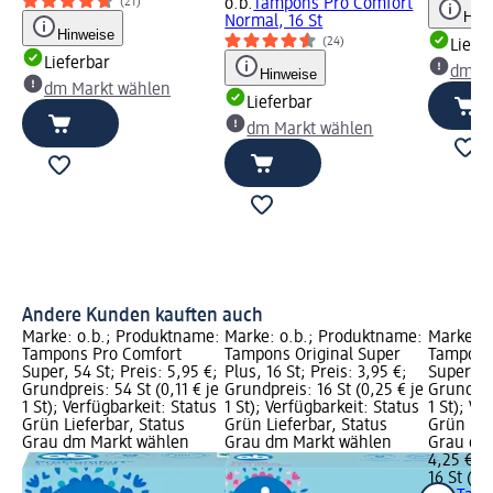
o.b.
Tampons Pro Comfort
(21)
Hinw
Normal, 16 St
Hinweise
(24)
Liefe
Lieferbar
dm Ma
Hinweise
dm Markt wählen
Lieferbar
dm Markt wählen
Andere Kunden kauften auch
Marke: o.b.; Produktname:
Marke: o.b.; Produktname:
Marke: o
Tampons Pro Comfort
Tampons Original Super
Tampons 
Super, 54 St; Preis: 5,95 €;
Plus, 16 St; Preis: 3,95 €;
Super, 16
Grundpreis: 54 St (0,11 € je
Grundpreis: 16 St (0,25 € je
Grundprei
1 St); Verfügbarkeit: Status
1 St); Verfügbarkeit: Status
1 St); Ve
Grün Lieferbar, Status
Grün Lieferbar, Status
Grün Lie
Grau dm Markt wählen
Grau dm Markt wählen
Grau dm
4,25 €
16 St (0,2