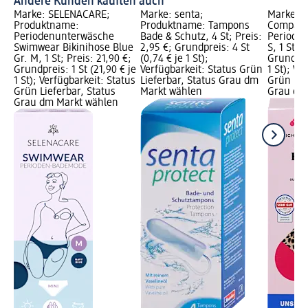
Andere Kunden kauften auch
Marke: SELENACARE;
Marke: senta;
Marke: 
Produktname:
Produktname: Tampons
Company
Periodenunterwäsche
Bade & Schutz, 4 St; Preis:
Periodenb
Swimwear Bikinihose Blue
2,95 €; Grundpreis: 4 St
S, 1 St; 
Gr. M, 1 St; Preis: 21,90 €;
(0,74 € je 1 St);
Grundprei
Grundpreis: 1 St (21,90 € je
Verfügbarkeit: Status Grün
1 St); Ve
1 St); Verfügbarkeit: Status
Lieferbar, Status Grau dm
Grün Lie
Grün Lieferbar, Status
Markt wählen
Grau dm
Grau dm Markt wählen