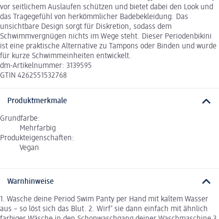
vor seitlichem Auslaufen schützen und bietet dabei den Look und
das Tragegefühl von herkömmlicher Badebekleidung. Das
unsichtbare Design sorgt für Diskretion, sodass dem
Schwimmvergnügen nichts im Wege steht. Dieser Periodenbikini
ist eine praktische Alternative zu Tampons oder Binden und wurde
für kurze Schwimmeinheiten entwickelt.
dm-Artikelnummer: 3139595
GTIN 4262551532768
Produktmerkmale
Grundfarbe:
Mehrfarbig
Produkteigenschaften:
Vegan
Warnhinweise
1. Wasche deine Period Swim Panty per Hand mit kaltem Wasser
aus – so löst sich das Blut. 2. Wirf’ sie dann einfach mit ähnlich
farbiger Wäsche in den Schonwaschgang deiner Waschmaschine 3.