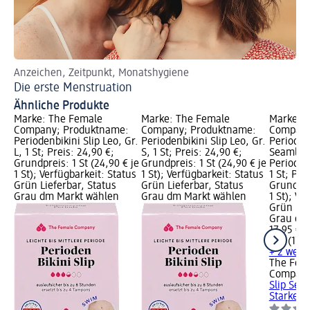
Anzeichen, Zeitpunkt, Monatshygiene
Ra
Die erste Menstruation
Pe
Ähnliche Produkte
Marke: The Female
Marke: The Female
Marke: 
Company; Produktname:
Company; Produktname:
Company
Periodenbikini Slip Leo, Gr.
Periodenbikini Slip Leo, Gr.
Perioden
L, 1 St; Preis: 24,90 €;
S, 1 St; Preis: 24,90 €;
Seamless
Grundpreis: 1 St (24,90 € je
Grundpreis: 1 St (24,90 € je
Periode 
1 St); Verfügbarkeit: Status
1 St); Verfügbarkeit: Status
1 St; Pre
Grün Lieferbar, Status
Grün Lieferbar, Status
Grundprei
Grau dm Markt wählen
Grau dm Markt wählen
1 St); Ve
Grün Lie
Grau dm
17,95 €
1 St (17,9
+ 2 weit
The Fem
Compan
Slip Sea
Starke...