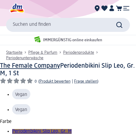
Suchen und finden
IMMERGÜNSTIG online einkaufen
Startseite
Pflege & Parfum
Periodenprodukte
Periodenunterwäsche
The Female Company
Periodenbikini Slip Leo, Gr.
M, 1 St
0
(
Produkt bewerten
|
Frage stellen
)
Vegan
Vegan
Farbe
Periodenbikini Slip Leo, Gr. M