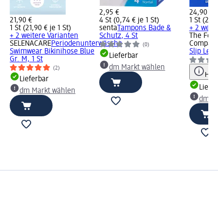
2,95 €
24,90 €
21,90 €
4 St (0,74 € je 1 St)
1 St (24,9
1 St (21,90 € je 1 St)
senta
Tampons Bade &
+ 2 weit
+ 2 weitere Varianten
Schutz, 4 St
The Fem
SELENACARE
Periodenunterwäsche
Compan
(0)
Swimwear Bikinihose Blue
Slip Leo, 
Lieferbar
Gr. M, 1 St
dm Markt wählen
(2)
Hinw
Lieferbar
Liefe
dm Markt wählen
dm Ma