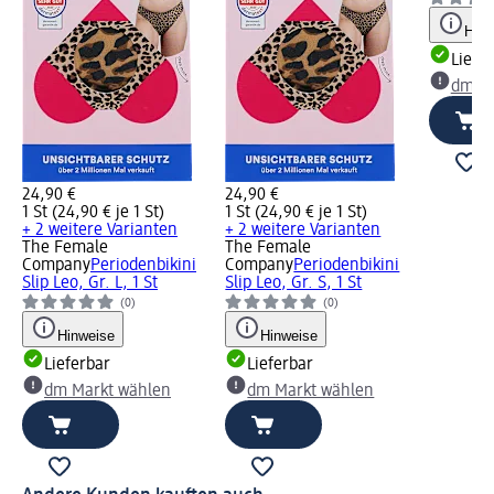
Hinw
Liefe
dm Ma
24,90 €
24,90 €
1 St (24,90 € je 1 St)
1 St (24,90 € je 1 St)
+ 2 weitere Varianten
+ 2 weitere Varianten
The Female
The Female
Company
Periodenbikini
Company
Periodenbikini
Slip Leo, Gr. L, 1 St
Slip Leo, Gr. S, 1 St
(0)
(0)
Hinweise
Hinweise
Lieferbar
Lieferbar
dm Markt wählen
dm Markt wählen