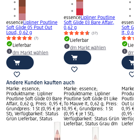
essence
Lipliner Poutline
essence
Lipliner Poutline
Soft Glide 03 Bare Affair,
essence
Soft Glide 05 Pout Out
0,62 g
Soft Gli
Loud, 0,62 g
It, 0,62 g
(37)
(7)
Lieferbar
Lieferbar
Liefe
dm Markt wählen
dm Markt wählen
dm Ma
Andere Kunden kauften auch
Marke: essence;
Marke: essence;
Marke: e
Produktname: Lipliner
Produktname: Lipliner
Produktn
Poutline Soft Glide 03 Bare
Poutline Soft Glide 01 Like
Poutline
Affair, 0,62 g; Preis: 0,95 €;
To Mauve It, 0,62 g; Preis:
Out Loud,
Grundpreis: 1 St (0,95 € je 1
0,95 €; Grundpreis: 1 St
0,95 €; G
St); Verfügbarkeit: Status
(0,95 € je 1 St);
(0,95 € je
Grün Lieferbar, Status
Verfügbarkeit: Status Grün
Verfügba
Lieferbar, Status Grau dm
Lieferba