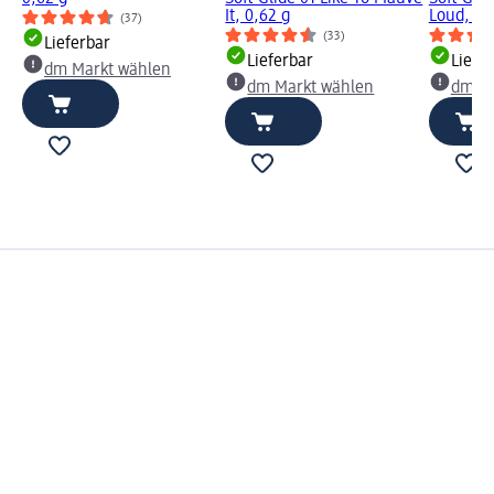
It, 0,62 g
Loud, 0,
(37)
(33)
Lieferbar
Lieferbar
Liefe
dm Markt wählen
dm Markt wählen
dm Ma