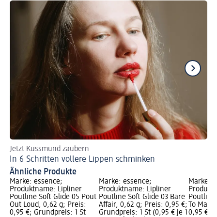
Jetzt Kussmund zaubern
An
In 6 Schritten vollere Lippen schminken
Go
Ähnliche Produkte
Marke: essence;
Marke: essence;
Marke: e
Produktname: Lipliner
Produktname: Lipliner
Produktn
Poutline Soft Glide 05 Pout
Poutline Soft Glide 03 Bare
Poutline 
Out Loud, 0,62 g; Preis:
Affair, 0,62 g; Preis: 0,95 €;
To Mauve 
0,95 €; Grundpreis: 1 St
Grundpreis: 1 St (0,95 € je 1
0,95 €; G