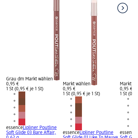
Grau dm Markt wählen
0,95 €
Markt wählen
Markt w
1 St (0,95 € je 1 St)
0,95 €
0,95 €
1 St (0,95 € je 1 St)
1 St (0,95
essence
Lipliner Poutline
Soft Glide 03 Bare Affair,
essence
Lipliner Poutline
essence
0,62 g
Soft Glide 01 Like To Mauve
Soft Gli