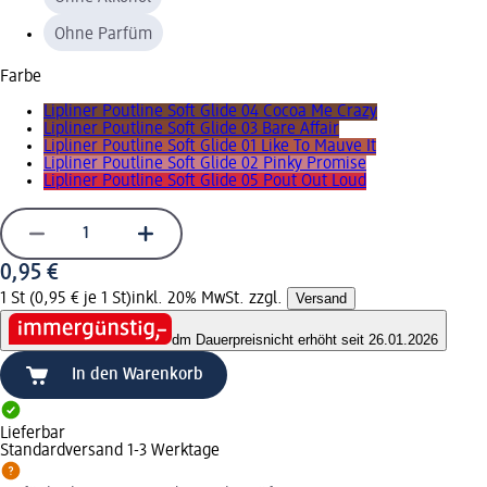
Ohne Parfüm
Farbe
Lipliner Poutline Soft Glide 04 Cocoa Me Crazy
Lipliner Poutline Soft Glide 03 Bare Affair
Lipliner Poutline Soft Glide 01 Like To Mauve It
Lipliner Poutline Soft Glide 02 Pinky Promise
Lipliner Poutline Soft Glide 05 Pout Out Loud
0,95 €
1 St (0,95 € je 1 St)
inkl. 20% MwSt. zzgl.
Versand
dm Dauerpreis
nicht erhöht seit 26.01.2026
In den Warenkorb
Lieferbar
Standardversand 1-3 Werktage