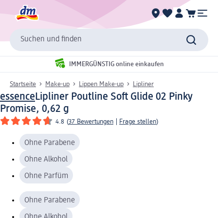
Suchen und finden
IMMERGÜNSTIG online einkaufen
Startseite
Make-up
Lippen Make-up
Lipliner
essence
Lipliner Poutline Soft Glide 02 Pinky
Promise, 0,62 g
4.8
(
37 Bewertungen
|
Frage stellen
)
Ohne Parabene
Ohne Alkohol
Ohne Parfüm
Ohne Parabene
Ohne Alkohol