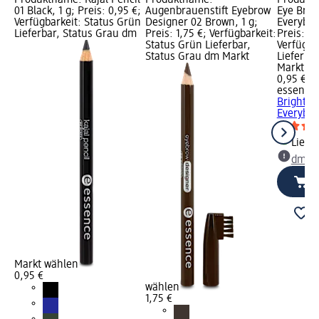
01 Black, 1 g; Preis: 0,95 €;
Augenbrauenstift Eyebrow
Eye Brig
Verfügbarkeit: Status Grün
Designer 02 Brown, 1 g;
Everybod
Lieferbar, Status Grau dm
Preis: 1,75 €; Verfügbarkeit:
Preis: 0,
Status Grün Lieferbar,
Verfügba
Status Grau dm Markt
Lieferba
Markt w
0,95 €
essence
Brighten
Everybody
Liefe
dm Ma
Markt wählen
0,95 €
wählen
1,75 €