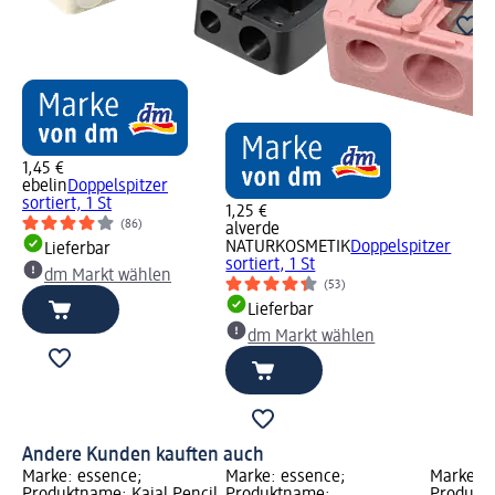
1,45 €
ebelin
Doppelspitzer
sortiert, 1 St
1,25 €
(86)
alverde
NATURKOSMETIK
Doppelspitzer
Lieferbar
sortiert, 1 St
dm Markt wählen
(53)
Lieferbar
dm Markt wählen
Andere Kunden kauften auch
Marke: essence;
Marke: essence;
Marke: e
Produktname: Kajal Pencil
Produktname:
Produktn