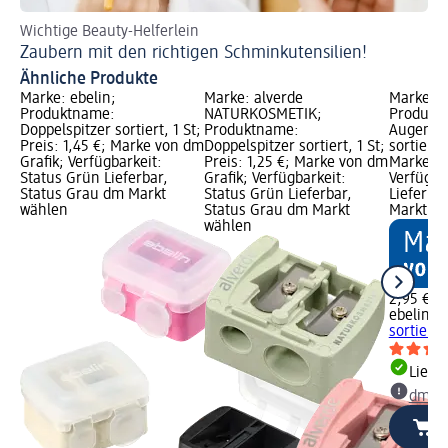
Wichtige Beauty-Helferlein
Zaubern mit den richtigen Schminkutensilien!
Ähnliche Produkte
Marke: ebelin;
Marke: alverde
Marke: e
Produktname:
NATURKOSMETIK;
Produkt
Doppelspitzer sortiert, 1 St;
Produktname:
Augenbr
Preis: 1,45 €; Marke von dm
Doppelspitzer sortiert, 1 St;
sortiert,
Grafik; Verfügbarkeit:
Preis: 1,25 €; Marke von dm
Marke vo
Status Grün Lieferbar,
Grafik; Verfügbarkeit:
Verfügba
Status Grau dm Markt
Status Grün Lieferbar,
Lieferba
wählen
Status Grau dm Markt
Markt w
wählen
2,95 €
ebelin
Au
sortiert, 
Liefe
dm Ma