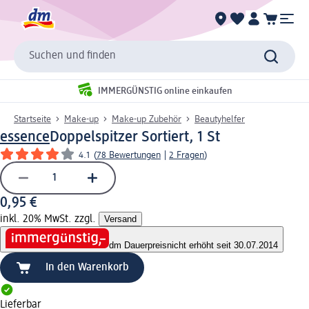
Suchen und finden
IMMERGÜNSTIG online einkaufen
Startseite
Make-up
Make-up Zubehör
Beautyhelfer
essence
Doppelspitzer Sortiert, 1 St
4.1
(
78 Bewertungen
|
2 Fragen
)
0,95 €
inkl. 20% MwSt. zzgl.
Versand
dm Dauerpreis
nicht erhöht seit 30.07.2014
In den Warenkorb
Lieferbar