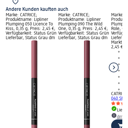
Andere Kunden kauften auch
Marke: CATRICE;
Marke: CATRICE;
Marke: C
Produktname: Lipliner
Produktname: Lipliner
Produktn
Plumping 050 Licence To
Plumping 090 The Wild
Plumping
Kiss, 0,35 g; Preis: 2,45 €;
One, 0,35 g; Preis: 2,45 €;
Role, 0,3
Verfügbarkeit: Status Grün
Verfügbarkeit: Status Grün
Verfügba
Lieferbar, Status Grau dm
Lieferbar, Status Grau dm
Lieferba
Markt w
2,45 €
+9
CATRICE
040 Starr
Liefe
dm Ma