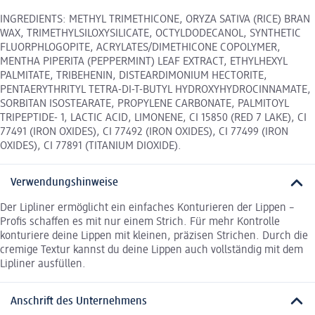
INGREDIENTS: METHYL TRIMETHICONE, ORYZA SATIVA (RICE) BRAN
WAX, TRIMETHYLSILOXYSILICATE, OCTYLDODECANOL, SYNTHETIC
FLUORPHLOGOPITE, ACRYLATES/DIMETHICONE COPOLYMER,
MENTHA PIPERITA (PEPPERMINT) LEAF EXTRACT, ETHYLHEXYL
PALMITATE, TRIBEHENIN, DISTEARDIMONIUM HECTORITE,
PENTAERYTHRITYL TETRA-DI-T-BUTYL HYDROXYHYDROCINNAMATE,
SORBITAN ISOSTEARATE, PROPYLENE CARBONATE, PALMITOYL
TRIPEPTIDE- 1, LACTIC ACID, LIMONENE, CI 15850 (RED 7 LAKE), CI
77491 (IRON OXIDES), CI 77492 (IRON OXIDES), CI 77499 (IRON
OXIDES), CI 77891 (TITANIUM DIOXIDE).
Verwendungshinweise
Der Lipliner ermöglicht ein einfaches Konturieren der Lippen –
Profis schaffen es mit nur einem Strich. Für mehr Kontrolle
konturiere deine Lippen mit kleinen, präzisen Strichen. Durch die
cremige Textur kannst du deine Lippen auch vollständig mit dem
Lipliner ausfüllen.
Anschrift des Unternehmens