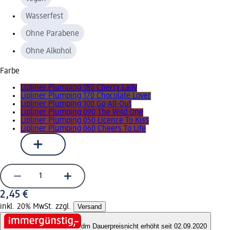
Wasserfest
Ohne Parabene
Ohne Alkohol
Farbe
Lipliner Plumping 180 Cherry Lady
Lipliner Plumping 170 Chocolate Lover
Lipliner Plumping 100 Go All-Out
Lipliner Plumping 090 The Wild One
Lipliner Plumping 050 Licence To Kiss
Lipliner Plumping 060 Cheers To Life
2,45 €
inkl. 20% MwSt. zzgl.
Versand
dm Dauerpreis
nicht erhöht seit 02.09.2020