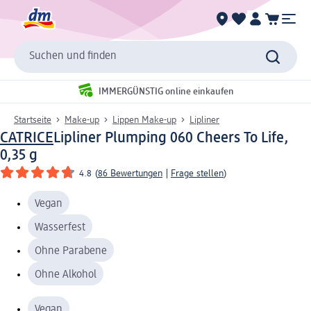
Suchen und finden
IMMERGÜNSTIG online einkaufen
Startseite
Make-up
Lippen Make-up
Lipliner
CATRICE
Lipliner Plumping 060 Cheers To Life,
0,35 g
4.8
(
86 Bewertungen
|
Frage stellen
)
Vegan
Wasserfest
Ohne Parabene
Ohne Alkohol
Vegan