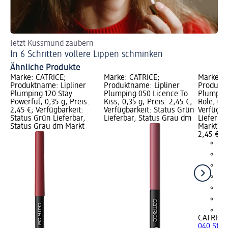
Jetzt Kussmund zaubern
An
In 6 Schritten vollere Lippen schminken
Go
Ähnliche Produkte
Marke: CATRICE;
Marke: CATRICE;
Marke: C
Produktname: Lipliner
Produktname: Lipliner
Produktn
Plumping 120 Stay
Plumping 050 Licence To
Plumping
Powerful, 0,35 g; Preis:
Kiss, 0,35 g; Preis: 2,45 €;
Role, 0,3
2,45 €; Verfügbarkeit:
Verfügbarkeit: Status Grün
Verfügba
Status Grün Lieferbar,
Lieferbar, Status Grau dm
Lieferba
Status Grau dm Markt
Markt w
2,45 €
+9
CATRICE
040 Starr