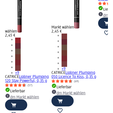
Liefe
dm Ma
Markt wählen
wählen
2,45 €
2,45 €
+9
+9
CATRICE
Lipliner Plumping
CATRICE
Lipliner Plumping
050 Licence To Kiss, 0,35 g
120 Stay Powerful, 0,35 g
(69)
(57)
Lieferbar
Lieferbar
dm Markt wählen
dm Markt wählen