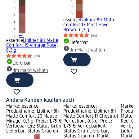
essence
Lipliner 8H Matte
Comfort 17 Must Have
Brown, 0,3 g
+4
(64)
essence
Lipliner 8H Matte
Lieferbar
Comfort 15 Vintage Rose,
dm Markt wählen
0,3 g
(74)
Lieferbar
dm Markt wählen
Andere Kunden kauften auch
Marke: essence;
Marke: essence;
Marke: e
Produktname: Lipliner 8h
Produktname: Lipliner 8H
Produktn
Matte Comfort 20 Mauve
Matte Comfort 11 Chestnut
Matte Co
Mirage, 0,3 g; Preis: 1,75 €;
Perfection, 0,3 g; Preis:
Red, 0,3 
Verfügbarkeit: Status Grün
1,75 €; Verfügbarkeit:
Verfügba
Lieferbar, Status Grau dm
Status Grün Lieferbar,
Lieferba
Status Grau dm Markt
Markt w