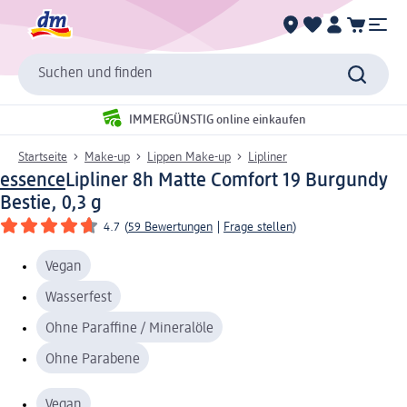
Suchen und finden
IMMERGÜNSTIG online einkaufen
Startseite
Make-up
Lippen Make-up
Lipliner
essence
Lipliner 8h Matte Comfort 19 Burgundy
Bestie, 0,3 g
4.7
(
59 Bewertungen
|
Frage stellen
)
Vegan
Wasserfest
Ohne Paraffine / Mineralöle
Ohne Parabene
Vegan