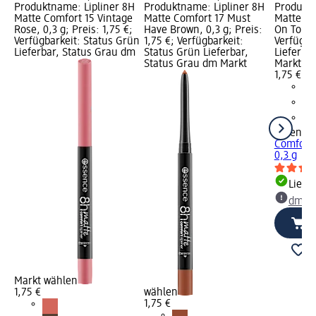
Produktname: Lipliner 8H
Produktname: Lipliner 8H
Produktn
Matte Comfort 15 Vintage
Matte Comfort 17 Must
Matte Co
Rose, 0,3 g; Preis: 1,75 €;
Have Brown, 0,3 g; Preis:
On Top, 0
Verfügbarkeit: Status Grün
1,75 €; Verfügbarkeit:
Verfügba
Lieferbar, Status Grau dm
Status Grün Lieferbar,
Lieferba
Status Grau dm Markt
Markt w
1,75 €
essence
Comfort 
0,3 g
Liefe
dm Ma
Markt wählen
1,75 €
wählen
1,75 €