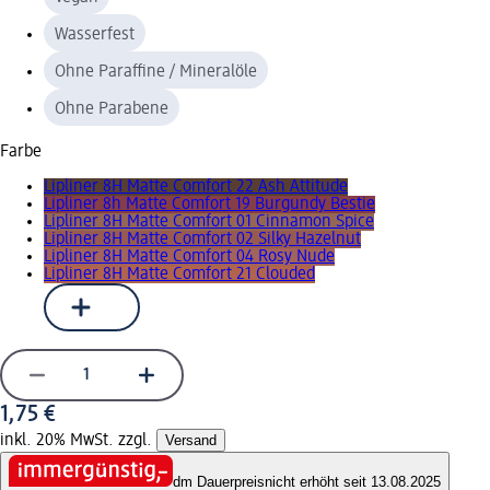
Wasserfest
Ohne Paraffine / Mineralöle
Ohne Parabene
Farbe
Lipliner 8H Matte Comfort 22 Ash Attitude
Lipliner 8h Matte Comfort 19 Burgundy Bestie
Lipliner 8H Matte Comfort 01 Cinnamon Spice
Lipliner 8H Matte Comfort 02 Silky Hazelnut
Lipliner 8H Matte Comfort 04 Rosy Nude
Lipliner 8H Matte Comfort 21 Clouded
1,75 €
inkl. 20% MwSt. zzgl.
Versand
dm Dauerpreis
nicht erhöht seit 13.08.2025