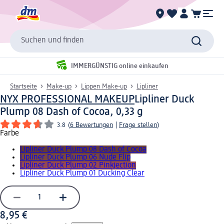
Suchen und finden
IMMERGÜNSTIG online einkaufen
Startseite
Make-up
Lippen Make-up
Lipliner
NYX PROFESSIONAL MAKEUP
Lipliner Duck
Plump 08 Dash of Cocoa, 0,33 g
3.8
(
6 Bewertungen
|
Frage stellen
)
Farbe
Lipliner Duck Plump 08 Dash of Cocoa
Lipliner Duck Plump 06 Nude Flip
Lipliner Duck Plump 02 Pinkjection
Lipliner Duck Plump 01 Ducking Clear
8,95 €