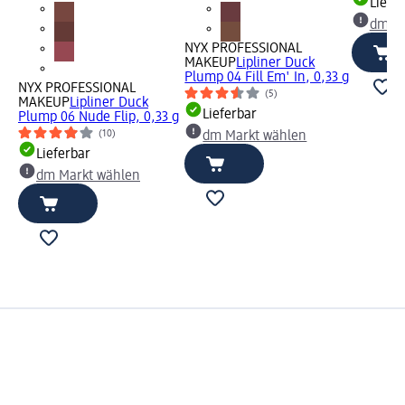
Liefe
dm Ma
NYX PROFESSIONAL
MAKEUP
Lipliner Duck
Plump 04 Fill Em' In, 0,33 g
NYX PROFESSIONAL
(5)
MAKEUP
Lipliner Duck
Lieferbar
Plump 06 Nude Flip, 0,33 g
(10)
dm Markt wählen
Lieferbar
dm Markt wählen