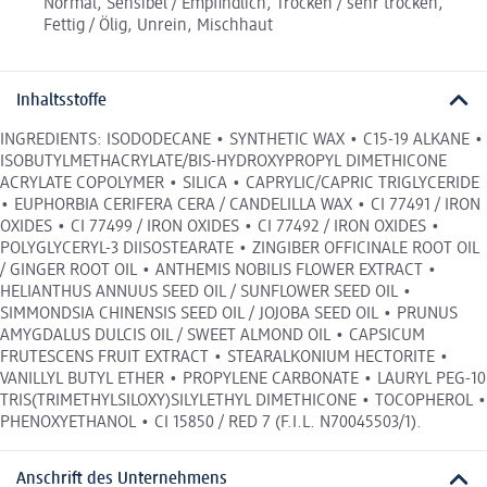
Normal, Sensibel / Empfindlich, Trocken / sehr trocken,
Fettig / Ölig, Unrein, Mischhaut
Inhaltsstoffe
INGREDIENTS: ISODODECANE • SYNTHETIC WAX • C15-19 ALKANE •
ISOBUTYLMETHACRYLATE/BIS-HYDROXYPROPYL DIMETHICONE
ACRYLATE COPOLYMER • SILICA • CAPRYLIC/CAPRIC TRIGLYCERIDE
• EUPHORBIA CERIFERA CERA / CANDELILLA WAX • CI 77491 / IRON
OXIDES • CI 77499 / IRON OXIDES • CI 77492 / IRON OXIDES •
POLYGLYCERYL-3 DIISOSTEARATE • ZINGIBER OFFICINALE ROOT OIL
/ GINGER ROOT OIL • ANTHEMIS NOBILIS FLOWER EXTRACT •
HELIANTHUS ANNUUS SEED OIL / SUNFLOWER SEED OIL •
SIMMONDSIA CHINENSIS SEED OIL / JOJOBA SEED OIL • PRUNUS
AMYGDALUS DULCIS OIL / SWEET ALMOND OIL • CAPSICUM
FRUTESCENS FRUIT EXTRACT • STEARALKONIUM HECTORITE •
VANILLYL BUTYL ETHER • PROPYLENE CARBONATE • LAURYL PEG-10
TRIS(TRIMETHYLSILOXY)SILYLETHYL DIMETHICONE • TOCOPHEROL •
PHENOXYETHANOL • CI 15850 / RED 7 (F.I.L. N70045503/1).
Anschrift des Unternehmens