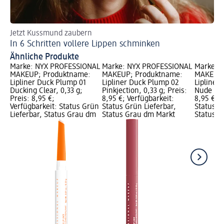
Jetzt Kussmund zaubern
An
In 6 Schritten vollere Lippen schminken
Go
Ähnliche Produkte
Marke: NYX PROFESSIONAL
Marke: NYX PROFESSIONAL
Marke: 
MAKEUP; Produktname:
MAKEUP; Produktname:
MAKEUP;
Lipliner Duck Plump 01
Lipliner Duck Plump 02
Lipliner
Ducking Clear, 0,33 g;
Pinkjection, 0,33 g; Preis:
Nude Flip
Preis: 8,95 €;
8,95 €; Verfügbarkeit:
8,95 €; V
Verfügbarkeit: Status Grün
Status Grün Lieferbar,
Status G
Lieferbar, Status Grau dm
Status Grau dm Markt
Status G