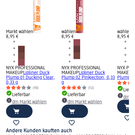
Markt wählen
wählen
wählen
8,95 €
8,95 €
8,95 €
NYX PROFESSIONAL
NYX PROFESSIONAL
NYX PRO
MAKEUP
Lipliner Duck
MAKEUP
Lipliner Duck
MAKEUP
Plump 01 Ducking Clear,
Plump 02 Pinkjection, 0,33
Plump 06
0,33 g
g
(10)
(12)
Liefe
Lieferbar
Lieferbar
dm Ma
dm Markt wählen
dm Markt wählen
Andere Kunden kauften auch