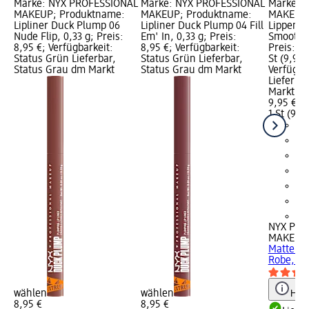
Marke: NYX PROFESSIONAL
Marke: NYX PROFESSIONAL
Marke: 
MAKEUP; Produktname:
MAKEUP; Produktname:
MAKEUP;
Lipliner Duck Plump 06
Lipliner Duck Plump 04 Fill
Lippensti
Nude Flip, 0,33 g; Preis:
Em' In, 0,33 g; Preis:
Smooth 0
8,95 €; Verfügbarkeit:
8,95 €; Verfügbarkeit:
Preis: 9,
Status Grün Lieferbar,
Status Grün Lieferbar,
St (9,95 €
Status Grau dm Markt
Status Grau dm Markt
Verfügba
Lieferba
Markt w
9,95 €
1 St (9,95
+4
NYX PRO
MAKEUP
Matte S
Robe, 2 
wählen
wählen
Hinw
8,95 €
8,95 €