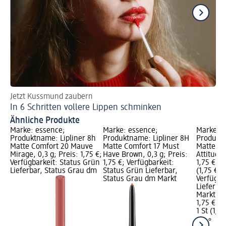
Jetzt Kussmund zaubern
An
In 6 Schritten vollere Lippen schminken
Go
Ähnliche Produkte
Marke: essence;
Marke: essence;
Marke: e
Produktname: Lipliner 8h
Produktname: Lipliner 8H
Produktn
Matte Comfort 20 Mauve
Matte Comfort 17 Must
Matte Co
Mirage, 0,3 g; Preis: 1,75 €;
Have Brown, 0,3 g; Preis:
Attitude,
Verfügbarkeit: Status Grün
1,75 €; Verfügbarkeit:
1,75 €; G
Lieferbar, Status Grau dm
Status Grün Lieferbar,
(1,75 € je
Status Grau dm Markt
Verfügba
Lieferba
Markt w
1,75 €
1 St (1,75