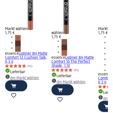
Markt wählen
Markt w
1,75 €
wählen
1,75 €
1,75 €
essence
Lipliner 8H Matte
Comfort 12 Cushion Talk,
essence
Lipliner 8H Matte
0,3 g
Comfort 10 The Perfect
Shade, 1 St
(92)
+4
(92)
Lieferbar
essence
Lieferbar
dm Markt wählen
Comfort 
dm Markt wählen
0,3 g
Liefe
dm Ma