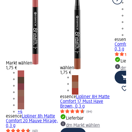
+4
essence
Comfort 
0,3 g
Liefe
Markt wählen
1,75 €
wählen
dm Ma
1,75 €
essence
Lipliner 8H Matte
Comfort 17 Must Have
Brown, 0,3 g
+4
(64)
essence
Lipliner 8h Matte
Lieferbar
Comfort 20 Mauve Mirage,
dm Markt wählen
0,3 g
(60)