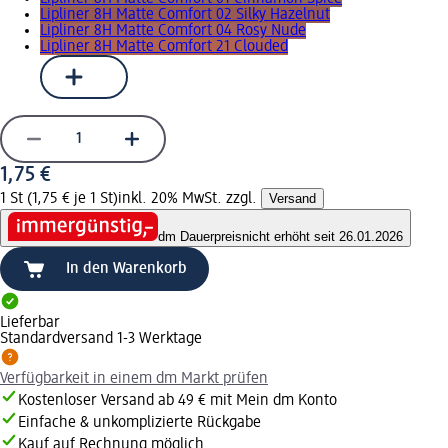
Lipliner 8H Matte Comfort 02 Silky Hazelnut
Lipliner 8H Matte Comfort 04 Rosy Nude
Lipliner 8H Matte Comfort 21 Clouded
1,75 €
1 St (1,75 € je 1 St)
inkl. 20% MwSt. zzgl.
Versand
dm Dauerpreis
nicht erhöht seit 26.01.2026
In den Warenkorb
Lieferbar
Standardversand 1-3 Werktage
Verfügbarkeit in einem dm Markt prüfen
Kostenloser Versand ab 49 € mit Mein dm Konto
Einfache & unkomplizierte Rückgabe
Kauf auf Rechnung möglich