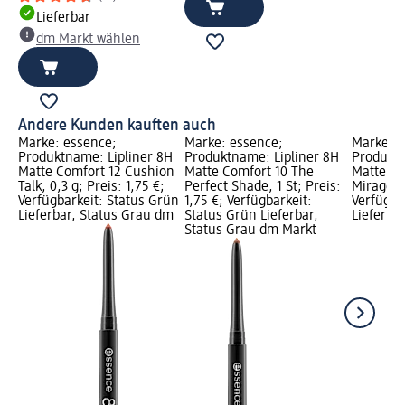
Lieferbar
dm Markt wählen
Andere Kunden kauften auch
Marke: essence;
Marke: essence;
Marke: e
Produktname: Lipliner 8H
Produktname: Lipliner 8H
Produktn
Matte Comfort 12 Cushion
Matte Comfort 10 The
Matte C
Talk, 0,3 g; Preis: 1,75 €;
Perfect Shade, 1 St; Preis:
Mirage, 0
Verfügbarkeit: Status Grün
1,75 €; Verfügbarkeit:
Verfügba
Lieferbar, Status Grau dm
Status Grün Lieferbar,
Lieferba
Status Grau dm Markt