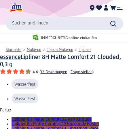
Suchen und finden
IMMERGÜNSTIG online einkaufen
Startseite
Make-up
Lippen Make-up
Lipliner
essence
Lipliner 8H Matte Comfort 21 Clouded,
0,3 g
4.6
(
17 Bewertungen
|
Frage stellen
)
Wasserfest
Wasserfest
Farbe
Lipliner 8H Matte Comfort 22 Ash Attitude
Lipliner 8h Matte Comfort 19 Burgundy Bestie
Lipliner 8H Matte Comfort 01 Cinnamon Spice