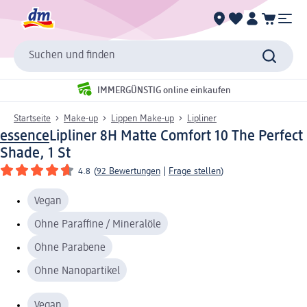
Suchen und finden
IMMERGÜNSTIG online einkaufen
Startseite
Make-up
Lippen Make-up
Lipliner
essence
Lipliner 8H Matte Comfort 10 The Perfect
Shade, 1 St
4.8
(
92 Bewertungen
|
Frage stellen
)
Vegan
Ohne Paraffine / Mineralöle
Ohne Parabene
Ohne Nanopartikel
Vegan