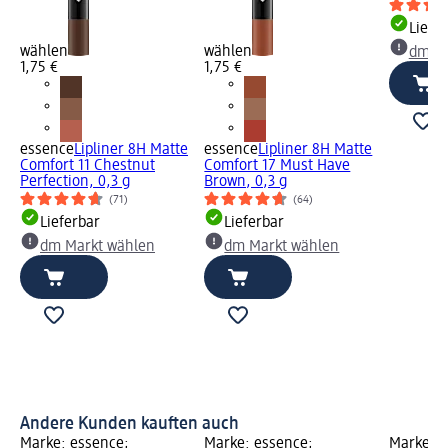
Liefe
wählen
wählen
dm Ma
1,75 €
1,75 €
essence
Lipliner 8H Matte
essence
Lipliner 8H Matte
Comfort 11 Chestnut
Comfort 17 Must Have
Perfection, 0,3 g
Brown, 0,3 g
(71)
(64)
Lieferbar
Lieferbar
dm Markt wählen
dm Markt wählen
Andere Kunden kauften auch
Marke: essence;
Marke: essence;
Marke: e