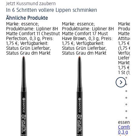
Jetzt Kussmund zaubern
Za
In 6 Schritten vollere Lippen schminken
Br
Ähnliche Produkte
Marke: essence;
Marke: essence;
Marke: e
Produktname: Lipliner 8H
Produktname: Lipliner 8H
Produktn
Matte Comfort 11 Chestnut
Matte Comfort 17 Must
Matte Co
Perfection, 0,3 g; Preis:
Have Brown, 0,3 g; Preis:
Attitude,
1,75 €; Verfügbarkeit:
1,75 €; Verfügbarkeit:
1,75 €; G
Status Grün Lieferbar,
Status Grün Lieferbar,
(1,75 € je
Status Grau dm Markt
Status Grau dm Markt
Verfügba
Lieferba
Markt w
1,75 €
1 St (1,75
+4
essence
Comfort 
0,3 g