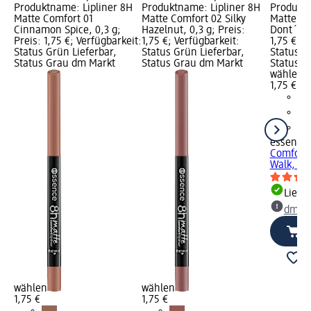
Produktname: Lipliner 8H
Produktname: Lipliner 8H
Produktn
Matte Comfort 01
Matte Comfort 02 Silky
Matte Co
Cinnamon Spice, 0,3 g;
Hazelnut, 0,3 g; Preis:
Dont´t Wa
Preis: 1,75 €; Verfügbarkeit:
1,75 €; Verfügbarkeit:
1,75 €; V
Status Grün Lieferbar,
Status Grün Lieferbar,
Status G
Status Grau dm Markt
Status Grau dm Markt
Status G
wählen
1,75 €
essence
Comfort 
Walk, 0,3
Liefe
dm Ma
wählen
wählen
1,75 €
1,75 €