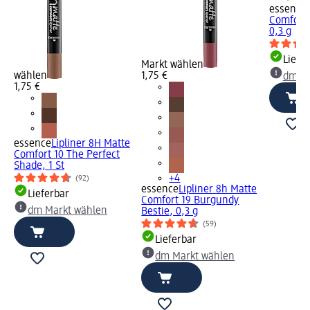
essence
Comfort 
0,3 g
Liefe
Markt wählen
wählen
1,75 €
dm Ma
1,75 €
essence
Lipliner 8H Matte
Comfort 10 The Perfect
Shade, 1 St
+4
(92)
essence
Lipliner 8h Matte
Lieferbar
Comfort 19 Burgundy
dm Markt wählen
Bestie, 0,3 g
(59)
Lieferbar
dm Markt wählen