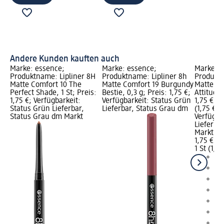
Andere Kunden kauften auch
Marke: essence;
Marke: essence;
Marke: e
Produktname: Lipliner 8H
Produktname: Lipliner 8h
Produktn
Matte Comfort 10 The
Matte Comfort 19 Burgundy
Matte Co
Perfect Shade, 1 St; Preis:
Bestie, 0,3 g; Preis: 1,75 €;
Attitude,
1,75 €; Verfügbarkeit:
Verfügbarkeit: Status Grün
1,75 €; G
Status Grün Lieferbar,
Lieferbar, Status Grau dm
(1,75 € je
Status Grau dm Markt
Verfügba
Lieferba
Markt w
1,75 €
1 St (1,75
+4