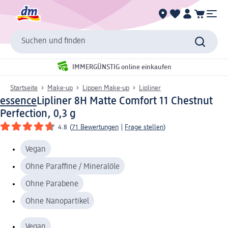
Suchen und finden
IMMERGÜNSTIG online einkaufen
Startseite
Make-up
Lippen Make-up
Lipliner
essence
Lipliner 8H Matte Comfort 11 Chestnut
Perfection, 0,3 g
4.8
(
71 Bewertungen
|
Frage stellen
)
Vegan
Ohne Paraffine / Mineralöle
Ohne Parabene
Ohne Nanopartikel
Vegan