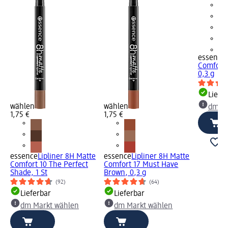
+4
essence
Comfort 
0,3 g
Liefe
wählen
wählen
dm Ma
1,75 €
1,75 €
essence
Lipliner 8H Matte
essence
Lipliner 8H Matte
Comfort 10 The Perfect
Comfort 17 Must Have
Shade, 1 St
Brown, 0,3 g
(92)
(64)
Lieferbar
Lieferbar
dm Markt wählen
dm Markt wählen