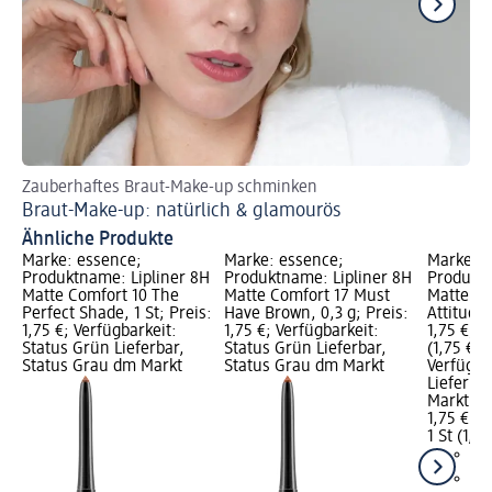
Zauberhaftes Braut-Make-up schminken
Je
Braut-Make-up: natürlich & glamourös
In
Ähnliche Produkte
Marke: essence;
Marke: essence;
Marke: e
Produktname: Lipliner 8H
Produktname: Lipliner 8H
Produktn
Matte Comfort 10 The
Matte Comfort 17 Must
Matte Co
Perfect Shade, 1 St; Preis:
Have Brown, 0,3 g; Preis:
Attitude,
1,75 €; Verfügbarkeit:
1,75 €; Verfügbarkeit:
1,75 €; G
Status Grün Lieferbar,
Status Grün Lieferbar,
(1,75 € je
Status Grau dm Markt
Status Grau dm Markt
Verfügba
Lieferba
Markt w
1,75 €
1 St (1,75