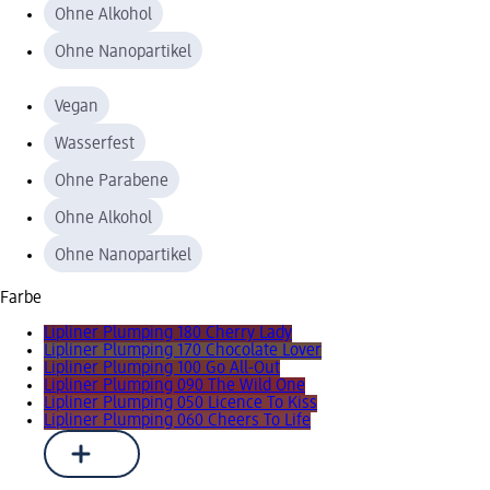
Ohne Alkohol
Ohne Nanopartikel
Vegan
Wasserfest
Ohne Parabene
Ohne Alkohol
Ohne Nanopartikel
Farbe
Lipliner Plumping 180 Cherry Lady
Lipliner Plumping 170 Chocolate Lover
Lipliner Plumping 100 Go All-Out
Lipliner Plumping 090 The Wild One
Lipliner Plumping 050 Licence To Kiss
Lipliner Plumping 060 Cheers To Life