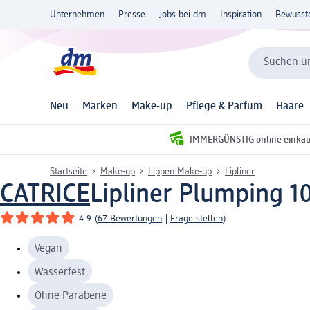
Unternehmen
Presse
Jobs bei dm
Inspiration
Bewusst
Suchen un
Neu
Marken
Make-up
Pflege & Parfum
Haare
IMMERGÜNSTIG online einka
Startseite
Make-up
Lippen Make-up
Lipliner
CATRICE
Lipliner Plumping 10
4.9
(
67 Bewertungen
|
Frage stellen
)
Vegan
Wasserfest
Ohne Parabene